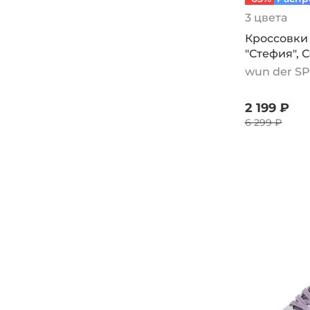
3 цвета
Кроссовки
"Стефия", 
wun der S
2 199 ₽
6 299 ₽