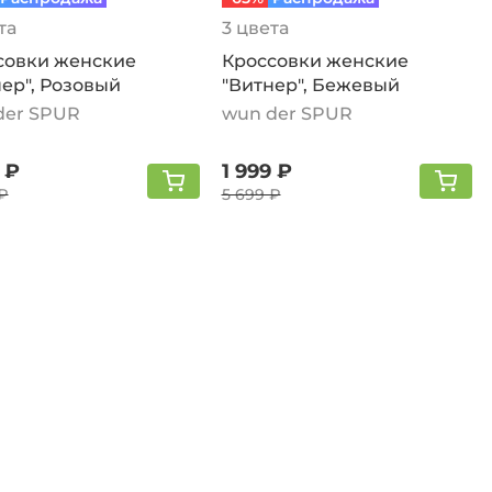
та
3 цвета
совки женские
Кроссовки женские
ер", Розовый
"Витнер", Бежевый
der SPUR
wun der SPUR
 ₽
1 999 ₽
₽
5 699 ₽