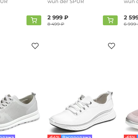
PUR
wun der SPUR
wun 
2 999 ₽
2 59
8 499 ₽
6 999
одажа
-64%
Распродажа
-65%