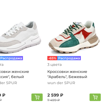
Распродажа
-65%
Распродажа
та
3 цвета
совки женские
Кроссовки женские
сия", белый
"Арабель", Бежевый
der SPUR
wun der SPUR
9 ₽
2 599 ₽
₽
7 499 ₽