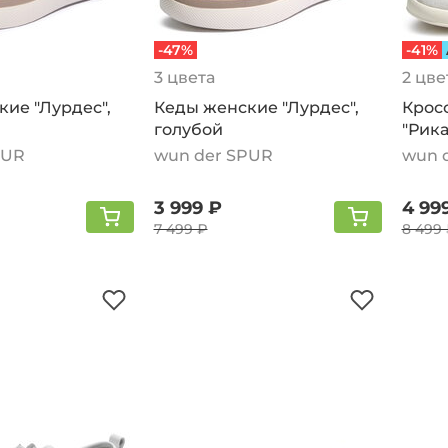
-47%
-41%
3 цвета
2 цве
ие "Лурдес",
Кеды женские "Лурдес",
Крос
голубой
"Рик
PUR
wun der SPUR
wun 
3 999 ₽
4 99
7 499 ₽
8 499