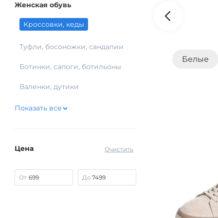
Женская обувь
Кроссовки, кеды
Туфли, босоножки, сандалии
Белые
Ботинки, сапоги, ботильоны
Валенки, дутики
Показать все
Цена
Очистить
От
До