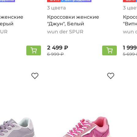
3 цвета
3 цве
 женские
Кроссовки женские
Крос
Серый
"Джун", Белый
"Витн
PUR
wun der SPUR
wun 
2 499 ₽
1 999
6 999 ₽
5 699 