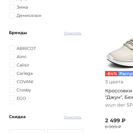
Желтый
Зима
Голубой
Демисезон
Оранжевый
Синий
Бренды
Очистить
другой
ABRICOT
Almi
Calisir
Carlega
-64%
Распр
COVANI
3 цвета
Crosby
Кроссовки
"Джун", Б
EGO
wun der S
El Tempo
El'Rosso
Скидка
Очистить
2 499 ₽
ESCAN
6 999 ₽
Evalli