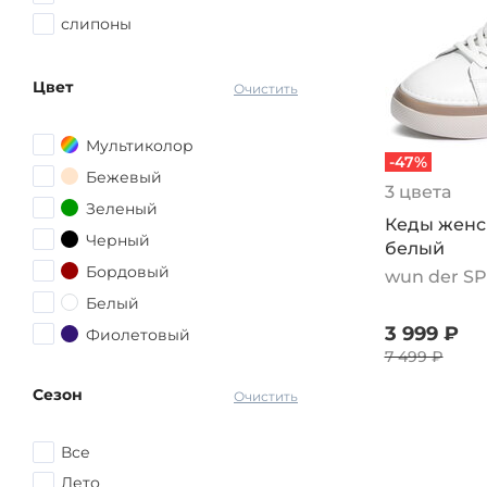
слипоны
Цвет
Очистить
Мультиколор
-47%
Бежевый
3 цвета
Зеленый
Кеды женск
Черный
белый
Бордовый
wun der S
Белый
3 999 ₽
Фиолетовый
7 499 ₽
Коричневый
Сезон
Серый
Очистить
Красный
Все
Розовый
Лето