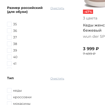
Размер российский
Очистить
(для обуви)
-47%
3 цвета
35
Кеды женск
бежевый
36
wun der S
37
38
3 999 ₽
39
7 499 ₽
40
41
42
Тип
Очистить
кеды
кроссовки
мокасины