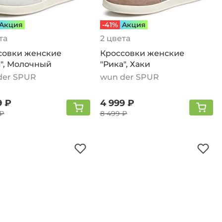
Aкция
-41%
Aкция
та
2 цвета
совки женские
Кроссовки женские
а", Молочный
"Рика", Хаки
der SPUR
wun der SPUR
9 ₽
4 999 ₽
 ₽
8 499 ₽