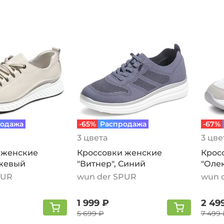
одажа
-65%
Распродажа
-67%
3 цвета
3 цве
 женские
Кроссовки женские
Крос
ежевый
"Витнер", Синий
"Олек
PUR
wun der SPUR
wun 
1 999 ₽
2 49
5 699 ₽
7 499 