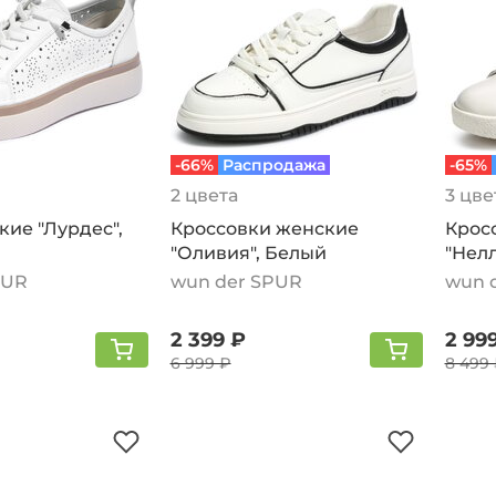
-66%
Распродажа
-65%
2 цвета
3 цве
ие "Лурдес",
Кроссовки женские
Крос
"Оливия", Белый
"Нел
PUR
wun der SPUR
wun 
2 399 ₽
2 99
6 999 ₽
8 499