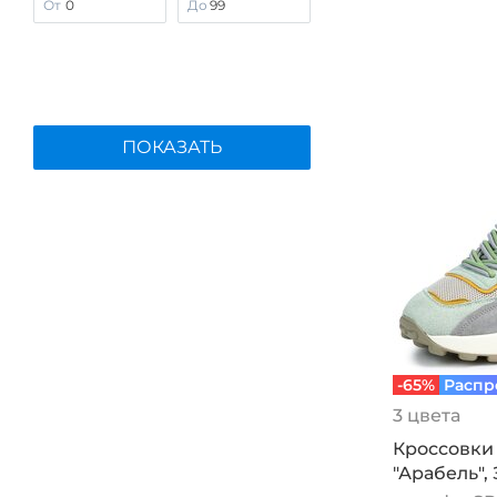
От
До
FOOTWELL
Germanika
KUMFO
Laist Baoks
ПОКАЗАТЬ
Leomax
Makfine
MARKO
MAXWELLA
Mon Ami
Nehir
NEXPERO
No name
-65%
Распр
NOBBARO
3 цвета
PATROL
Кроссовки
People In Trend
"Арабель",
Remonte