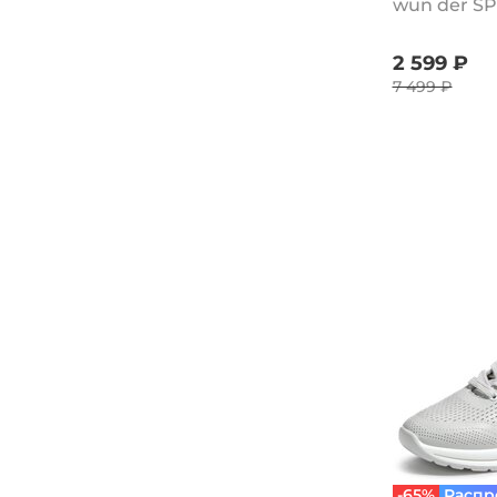
wun der S
Rieker
wun der SPUR
2 599 ₽
7 499 ₽
-65%
Распр