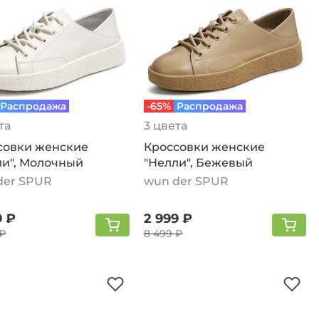
Распродажа
-65%
Распродажа
та
3 цвета
совки женские
Кроссовки женские
ли", Молочный
"Нелли", Бежевый
der SPUR
wun der SPUR
9 ₽
2 999 ₽
 ₽
8 499 ₽