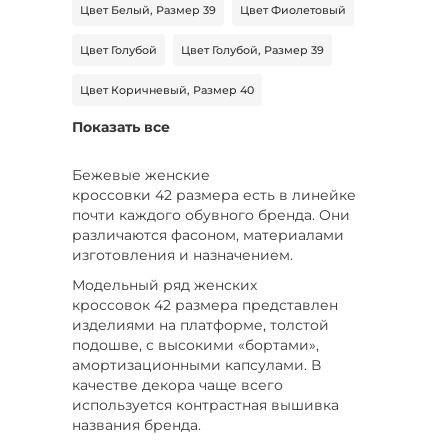
Цвет Белый, Размер 39
Цвет Фиолетовый
Цвет Голубой
Цвет Голубой, Размер 39
Цвет Коричневый, Размер 40
Показать все
Цвет Коричневый, Размер 41
Цвет Коричневый, Размер 39
Бежевые женские
кроссовки 42 размера есть в линейке
Цвет Розовый, Размер 40
почти каждого обувного бренда. Они
различаются фасоном, материалами
Цвет Розовый, Размер 42
изготовления и назначением.
Модельный ряд женских
Цвет Синий, Размер 40
кроссовок 42 размера представлен
изделиями на платформе, толстой
Цвет Бордовый, Размер 38
подошве, с высокими «бортами»,
амортизационными капсулами. В
Цвет Мультиколор, Размер 38
Бренд Almi
качестве декора чаще всего
используется контрастная вышивка
Бренд COVANI
Бренд El'Rosso
названия бренда.