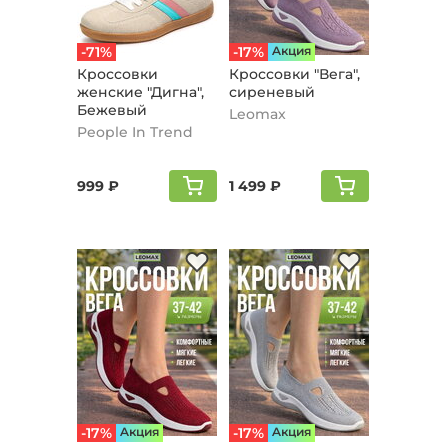
-71%
-17%
Aкция
Кроссовки
Кроссовки "Вега",
женские "Дигна",
сиреневый
Бежевый
Leomax
People In Trend
999 ₽
1 499 ₽
-17%
Aкция
-17%
Aкция