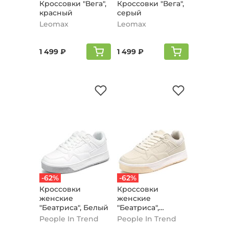
Кроссовки "Вега",
Кроссовки "Вега",
красный
серый
Leomax
Leomax
1 499 ₽
1 499 ₽
-62%
-62%
Кроссовки
Кроссовки
женские
женские
"Беатриса", Белый
"Беатриса",
Бежево-серый
People In Trend
People In Trend