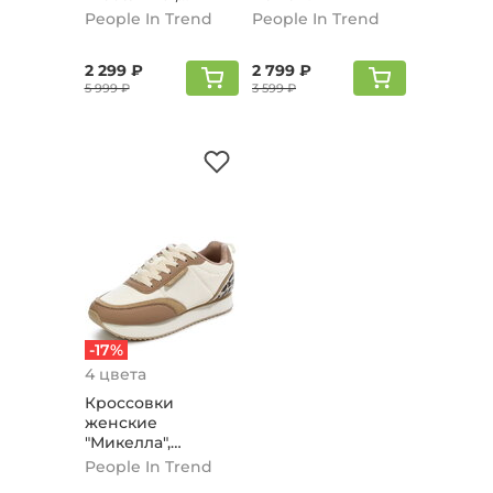
Леопард
People In Trend
People In Trend
2 299 ₽
2 799 ₽
5 999 ₽
3 599 ₽
-17%
4 цвета
Кроссовки
женские
"Микелла",
Бежевый
People In Trend