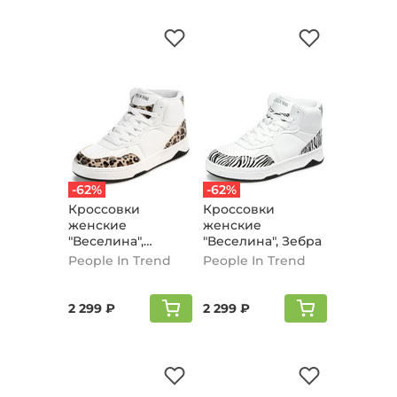
-62%
-62%
Кроссовки
Кроссовки
женские
женские
"Веселина",
"Веселина", Зебра
Леопард
People In Trend
People In Trend
2 299 ₽
2 299 ₽