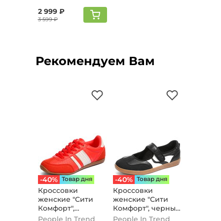
2 999 ₽
3 599 ₽
Рекомендуем Вам
-40%
Товар дня
-40%
Товар дня
Кроссовки
Кроссовки
женские "Сити
женские "Сити
Комфорт",
Комфорт", черный
красный
без шнуровки
People In Trend
People In Trend