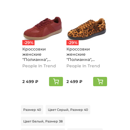
-29%
-29%
Кроссовки
Кроссовки
женские
женские
"Полианна",
"Полианна",
бордовый
леопард
People In Trend
People In Trend
2 499 ₽
2 499 ₽
Размер 40
Цвет Серый, Размер 40
Цвет Белый, Размер 38