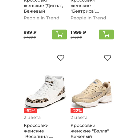
Кроссовки
Кроссовки
женские "Дигна",
женские
Бежевый
"Беатриса",
Бежево-серый
People In Trend
People In Trend
999 ₽
1 999 ₽
3 499 ₽
5 199 ₽
-62%
-22%
2 цвета
2 цвета
Кроссовки
Кроссовки
женские
женские "Бэлла",
"Веселина",
Бежевый