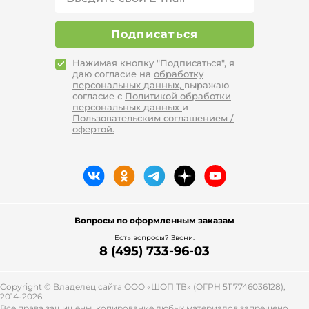
инструментария, бытовых приборов,
материалов для ремонта дома.
Подписаться
Помимо этого, магазин гарантирует:
доступные низкие цены;
Нажимая кнопку "Подписаться", я
даю согласие на
обработку
скидки в период сезонных
персональных данных,
выражаю
распродаж и предпраздничных
согласие с
Политикой обработки
акций;
персональных данных
и
рассрочку для постоянных
Пользовательским соглашением /
офертой.
клиентов при заказе от 2990
рублей;
оперативную доставку в любой
регион России;
выбора удобного для покупателя
способа оплаты (наличные,
банковские карты, Yandex Pay);
Вопросы по оформленным заказам
удобный интерфейс сайта с
Есть вопросы? Звони:
быстрым поиском и подробным
8 (495) 733-96-03
описанием каждого товара;
оперативное оформление заказа;
возврат или обмен товара в
Copyright © Владелец сайта ООО «
ШОП ТВ
» (ОГРН 5117746036128),
течение 7 дней.
2014-2026.
Все права защищены, копирование любых материалов запрещено.