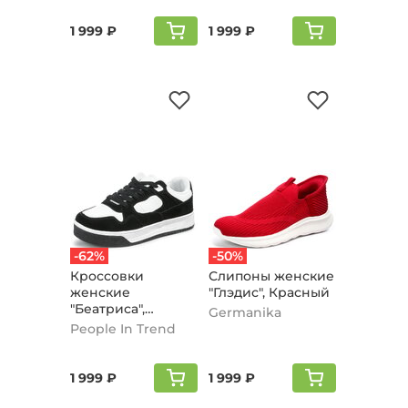
1 999 ₽
1 999 ₽
-62%
-50%
Кроссовки
Слипоны женские
женские
"Глэдис", Красный
"Беатриса",
Germanika
Черный
People In Trend
1 999 ₽
1 999 ₽