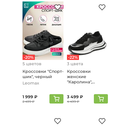
-20%
-22%
5 цветов
3 цвета
Кроccовки "Спорт-
Кроссовки
шик", черный
женские
"Каролина",
Leomax
черный
1 999 ₽
3 499 ₽
2 499 ₽
4 499 ₽