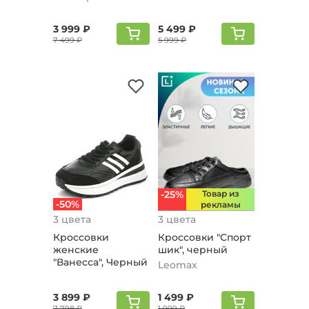
3 999 ₽
5 499 ₽
7 499 ₽
5 999 ₽
-25%
Товар из
-50%
рекламы
3 цвета
3 цвета
Кроссовки
Кроссовки "Спорт
женские
шик", черный
"Ванесса", Черный
Leomax
3 899 ₽
1 499 ₽
7 798 ₽
1 999 ₽