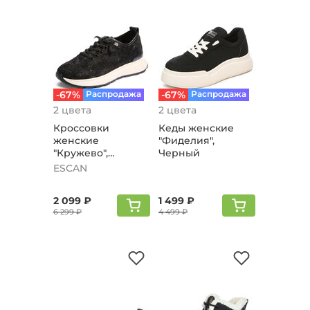
-67%
Распродажа
-67%
Распродажа
2 цвета
2 цвета
Кроссовки
Кеды женские
женские
"Фиделия",
"Кружево",
Черный
черный
ESCAN
2 099 ₽
1 499 ₽
6 299 ₽
4 499 ₽