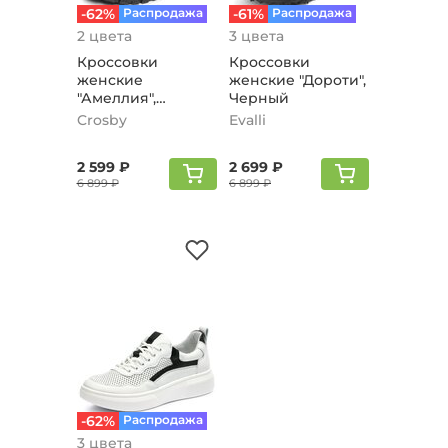
-62%
Распродажа
-61%
Распродажа
2 цвета
3 цвета
Кроссовки
Кроссовки
женские
женские "Дороти",
"Амеллия",
Черный
черный
Crosby
Evalli
2 599 ₽
2 699 ₽
6 899 ₽
6 899 ₽
-62%
Распродажа
3 цвета