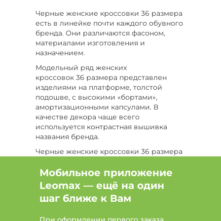
Цвет Зеленый, Размер 37
Черные женские кроссовки 36 размера
есть в линейке почти каждого обувного
Цвет Голубой, Размер 39
бренда. Они различаются фасоном,
материалами изготовления и
Цвет Зеленый, Размер 40
назначением.
Модельный ряд женских
Цвет Черный, Размер 42
кроссовок 36 размера представлен
изделиями на платформе, толстой
Цвет Бежевый, Размер 42
подошве, с высокими «бортами»,
амортизационными капсулами. В
Цвет Голубой, Размер 41
Цвет Бордовый
качестве декора чаще всего
используется контрастная вышивка
Цвет Бордовый, Размер 38
Бренд Almi
названия бренда.
Бренд Carlega
Бренд Germanika
Черные женские кроссовки 36 размера
– универсальны. Они комбинируются с
Бренд Leomax
самой разной одеждой: от классических
Мобильное приложение
джинсов до романтичных легких
Leomax — ещё на один
платьев. Обувь этого вида подходит
шаг ближе к Вам
всем вне зависимости от пола и
возраста. Она очень удобна и комфортна
При оформлении первого заказа
в носке.