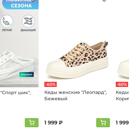
-60%
-60%
Кеды женские "Леопард",
Кеды
"Спорт шик",
Бежевый
Кори
1 999 ₽
1 999