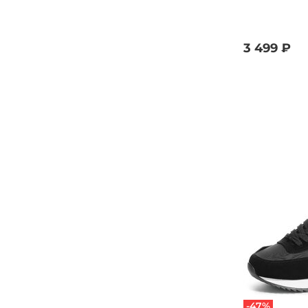
3 499 ₽
-47%