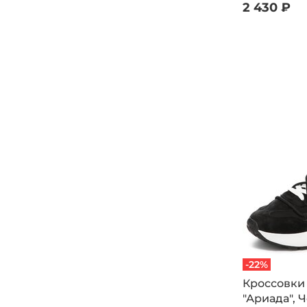
2 430 ₽
Rieker
wun der SPUR
-22%
Кроссовки
"Ариада", 