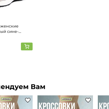
 женские
лый сине-
ендуем Вам