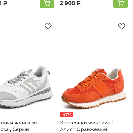
0 ₽
2 900 ₽
-47%
совки женские
Кроссовки женские "
сса", Серый
Алия", Оранжевый