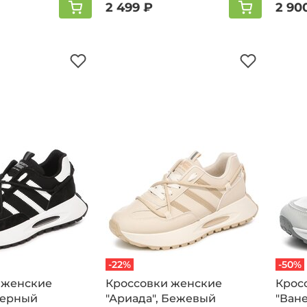
2 499 ₽
2 90
-22%
-50%
 женские
Кроссовки женские
Крос
Черный
"Ариада", Бежевый
"Ване