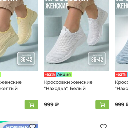
-62%
Aкция
-62%
 женские
Кроссовки женские
Крос
 желтый
"Находка", Белый
"Нахо
999 ₽
999 