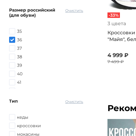
Размер российский
Очистить
(для обуви)
-33%
3 цвета
35
Кроссовки
"Майя", бе
36
красный
37
4 999 ₽
38
7 499 ₽
39
40
41
42
Тип
Очистить
Реком
кеды
кроссовки
мокасины