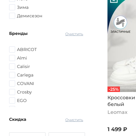
Желтый
Зима
Голубой
Демисезон
Оранжевый
Синий
Бренды
Очистить
другой
ABRICOT
Almi
Calisir
Carlega
COVANI
-25%
Crosby
Кроссовки 
EGO
белый
El Tempo
Leomax
El'Rosso
Скидка
Очистить
ESCAN
1 499 ₽
Evalli