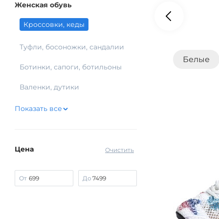
Женская обувь
Кроссовки, кеды
Туфли, босоножки, сандалии
Белые
Ботинки, сапоги, ботильоны
Валенки, дутики
Показать все
Цена
Очистить
От
До