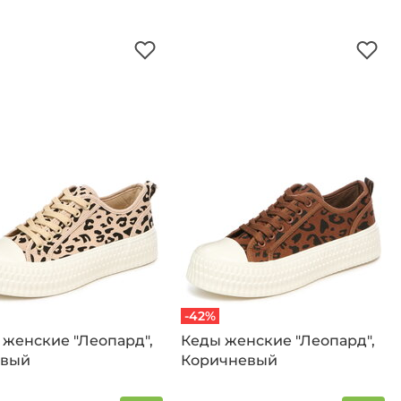
-42%
ские "Леопард",
Кеды женские "Леопард",
вый
Коричневый