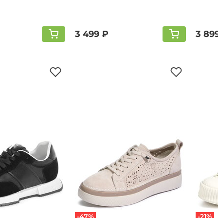
3 499 ₽
3 89
-47%
-21%