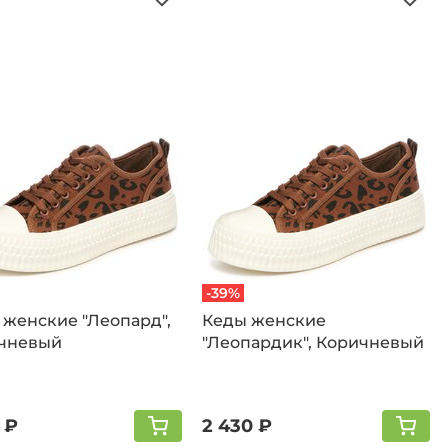
-39%
 женские "Леопард",
Кеды женские
чневый
"Леопардик", Коричневый
 ₽
2 430 ₽