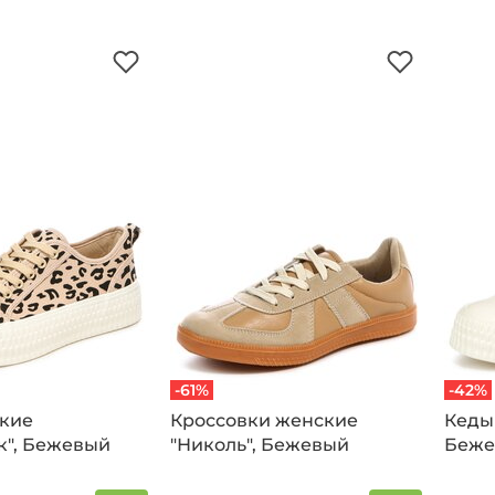
-61%
-42%
кие
Кроссовки женские
Кеды жен
к", Бежевый
"Николь", Бежевый
Беже