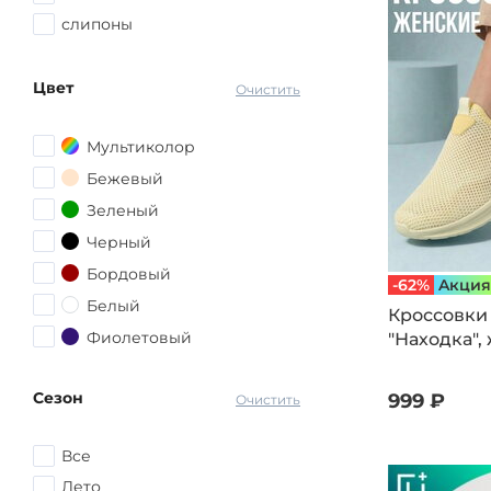
слипоны
Цвет
Очистить
Мультиколор
Бежевый
Зеленый
Черный
Бордовый
-62%
Aкция
Белый
Кроссовки
Фиолетовый
"Находка",
Коричневый
Сезон
999 ₽
Серый
Очистить
Красный
Все
Розовый
Лето