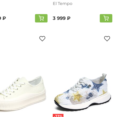
El Tempo
9 ₽
3 999 ₽
-33%