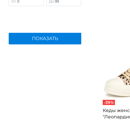
От
До
FOOTWELL
Germanika
KUMFO
Laist Baoks
ПОКАЗАТЬ
Leomax
Makfine
MARKO
MAXWELLA
Mon Ami
Nehir
NEXPERO
No name
-39%
NOBBARO
Кеды женс
PATROL
"Леопарди
People In Trend
Remonte