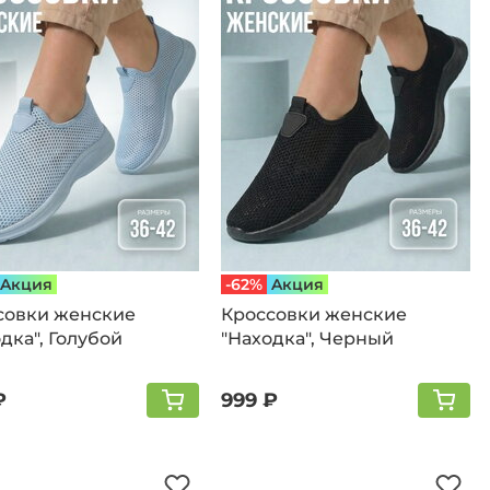
Aкция
-62%
Aкция
совки женские
Кроссовки женские
дка", Голубой
"Находка", Черный
₽
999 ₽