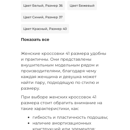
Цвет Белый, Размер 36
Цвет Бежевый
Цвет Синий, Размер 37
Цвет Красный, Размер 40
Показать все
Цвет Коричневый, Размер 37
Цвет Зеленый, Размер 38
Женские кроссовки 41 размера удобны
и практичны. Они представлены
Цвет Зеленый, Размер 37
внушительным модельным рядом и
производителями, благодаря чему
Цвет Черный, Размер 39
каждая женщина и девушка может
найти пару, подходящую по стилю и
Цвет Фиолетовый, Размер 39
размеру.
При выборе женских кроссовок 41
Цвет Оранжевый, Размер 37
размера стоит обратить внимание на
такие характеристики, как:
Цвет Черный, Размер 42
гибкость и пластичность подошвы;
Цвет Розовый, Размер 38
наличие амортизационных
конструкций или элементов;