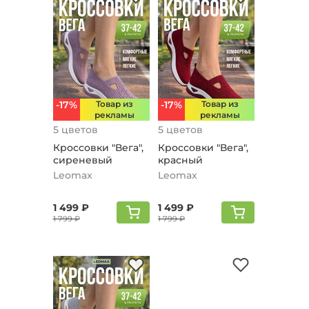
-17%
Товар из
-17%
Товар из
рекламы
рекламы
5 цветов
5 цветов
Кроссовки "Вега",
Кроссовки "Вега",
сиреневый
красный
Leomax
Leomax
1 499 ₽
1 499 ₽
1 799 ₽
1 799 ₽