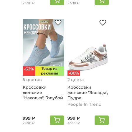
2 598 ₽
2 598 ₽
-62%
Товар из
-80%
рекламы
5 цветов
2 цвета
Кроссовки
Кроссовки
женские
женские "Звезды",
"Находка", Голубой
Пудра
People In Trend
999 ₽
999 ₽
2 598 ₽
4 999 ₽