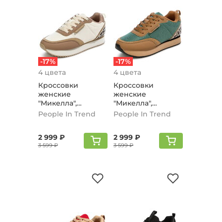
-17%
-17%
4 цвета
4 цвета
Кроссовки
Кроссовки
женские
женские
"Микелла",
"Микелла",
Бежевый
Зеленый
People In Trend
People In Trend
2 999 ₽
2 999 ₽
3 599 ₽
3 599 ₽