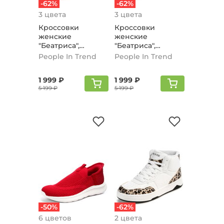
-62%
-62%
3 цвета
3 цвета
Кроссовки
Кроссовки
женские
женские
"Беатриса",
"Беатриса",
Бежево-серый
Черный
People In Trend
People In Trend
1 999 ₽
1 999 ₽
5 199 ₽
5 199 ₽
-50%
-62%
6 цветов
2 цвета