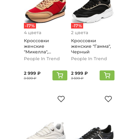
-17%
-17%
4 цвета
2 цвета
Кроссовки
Кроссовки
женские
женские "Гамма",
"Микелла",
Черный
Красный
People In Trend
People In Trend
2 999 ₽
2 999 ₽
3 599 ₽
3 599 ₽