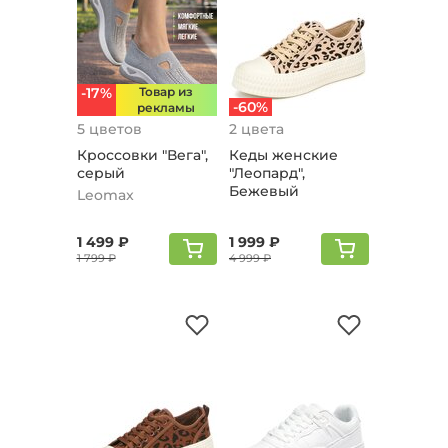
-17%
Товар из
-60%
рекламы
5 цветов
2 цвета
Кроссовки "Вега",
Кеды женские
серый
"Леопард",
Бежевый
Leomax
1 499 ₽
1 999 ₽
1 799 ₽
4 999 ₽