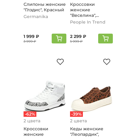
Слипоны женские
Кроссовки
"Глэдис", Красный
женские
"Веселина",
Germanika
Леопард
People In Trend
1 999 ₽
2 299 ₽
3 999 ₽
5 999 ₽
-62%
-39%
2 цвета
2 цвета
Кроссовки
Кеды женские
женские
"Леопардик",