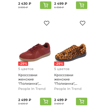
2 430 ₽
2 499 ₽
3 999 ₽
6 398 ₽
-29%
-29%
5 цветов
5 цветов
Кроссовки
Кроссовки
женские
женские
"Полианна",
"Полианна",
бордовый
леопард
People In Trend
People In Trend
2 499 ₽
2 499 ₽
3 499 ₽
3 499 ₽