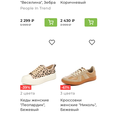
"Веселина", Зебра
Коричневый
People In Trend
2 299 ₽
2 430 ₽
5 999 ₽
3 999 ₽
-39%
-61%
2 цвета
3 цвета
Кеды женские
Кроссовки
"Леопардик",
женские "Николь",
Бежевый
Бежевый