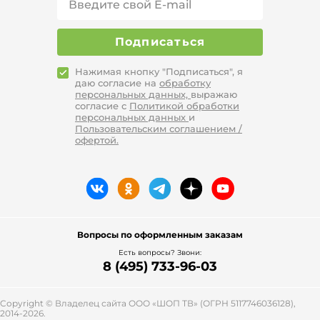
Интернет-гипермаркет leomax.ru – это:
большой выбор товаров лучших
Подписаться
производителей;
доступные низкие цены, скидки на
Нажимая кнопку "Подписаться", я
большинство позиций в период
даю согласие на
обработку
сезонные распродаж;
персональных данных,
выражаю
гарантия качества всех товаров;
согласие с
Политикой обработки
регулярное проведение
персональных данных
и
Пользовательским соглашением /
предпраздничных акций;
офертой.
специальные предложения для
постоянных клиентов, в том числе,
рассрочка при заказе от 2990
рублей;
доставка в любой регион или
город России;
возможность выбора удобного для
Вопросы по оформленным заказам
клиента способа оплаты
Есть вопросы? Звони:
(наличные, банковские карты,
8 (495) 733-96-03
Yandex Pay);
возврат или обмен товара в
течение одной недели.
Copyright © Владелец сайта ООО «
ШОП ТВ
» (ОГРН 5117746036128),
2014-2026.