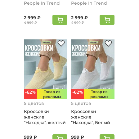
красный
People In Trend
People In Trend
2 999 ₽
2 999 ₽
4 999 ₽
4 999 ₽
-62%
Товар из
-62%
Товар из
рекламы
рекламы
5 цветов
5 цветов
Кроссовки
Кроссовки
женские
женские
"Находка", желтый
"Находка", Белый
999 ₽
999 ₽