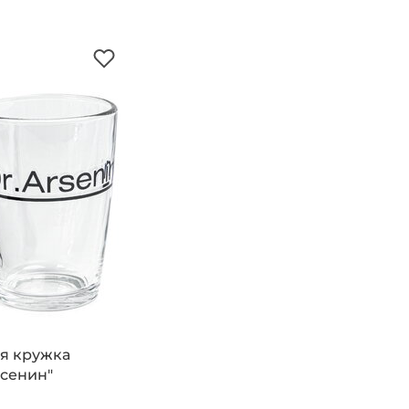
я кружка
рсенин"