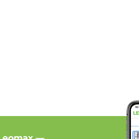
Leomax —