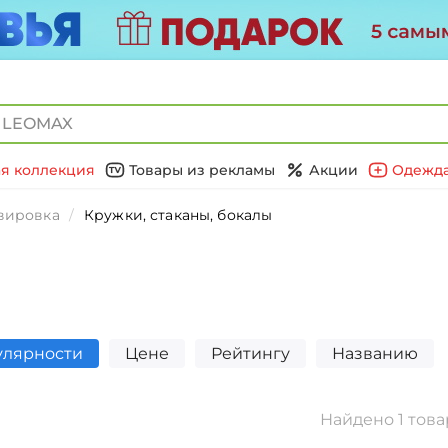
я коллекция
Товары из рекламы
Акции
Одежда
вировка
Кружки, стаканы, бокалы
улярности
Цене
Рейтингу
Названию
Найдено 1 това