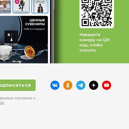
Наведите
камеру на QR-
код, чтобы
скачать
одписаться
ражаю согласие с
ой.