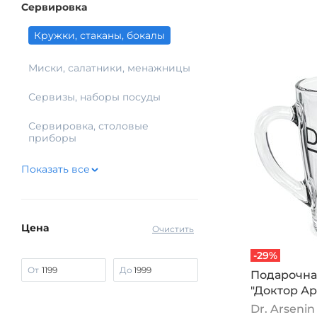
Сервировка
Кружки, стаканы, бокалы
Миски, салатники, менажницы
Сервизы, наборы посуды
Сервировка, столовые
приборы
Показать все
Цена
Очистить
-29%
От
До
Подарочна
"Доктор А
Dr. Arsenin