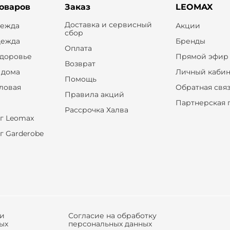
товаров
Заказ
LEOMAX
Доставка и сервисный
дежда
Акции
сбор
дежда
Бренды
Оплата
здоровье
Прямой эфир
Возврат
 дома
Личный кабин
Помощь
оловая
Обратная свя
Правила акций
Партнерская 
Рассрочка Халва
г Leomax
г Garderobe
ки
Согласие на обработку
ых
персональных данных