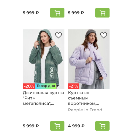
cиний
черный
5 999 ₽
5 999 ₽
-20%
Товар дня
-21%
Джинсовая куртка
Куртка со
"Ритм
съемным
мегаполиса",
воротником,
мятный
сиреневый
People In Trend
5 999 ₽
4 999 ₽