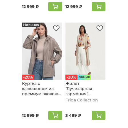
12 999 ₽
12 999 ₽
Новинка
-20%
-20%
Aкция
Куртка с
Жилет
капюшоном из
"Лучезарная
премиум экокожи,
гармония",
бежевый
бежевый
Frida Collection
12 999 ₽
3 499 ₽