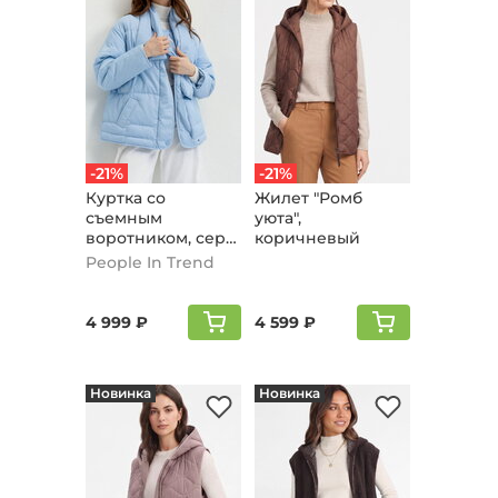
-21%
-21%
Куртка со
Жилет "Ромб
съемным
уюта",
воротником, серо-
коричневый
голубой
People In Trend
4 999 ₽
4 599 ₽
Новинка
Новинка