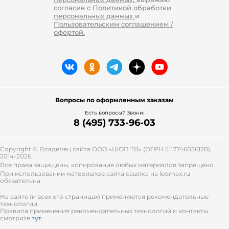
согласие с
Политикой обработки
персональных данных
и
Пользовательским соглашением /
офертой.
Вопросы по оформленным заказам
Есть вопросы? Звони:
8 (495) 733-96-03
Copyright © Владелец сайта ООО «
ШОП ТВ
» (ОГРН 5117746036128),
2014-2026.
Все права защищены, копирование любых материалов запрещено.
При использовании материалов сайта ссылка на leomax.ru
обязательна.
На сайте (и всех его страницах) применяются рекомендательные
технологии.
Правила применения рекомендательных технологий и контакты
смотрите
тут
.