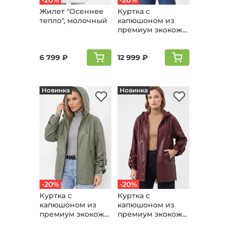
-20%
-20%
Жилет "Осеннее
Куртка с
тепло", молочный
капюшоном из
премиум экокожи,
черный
6 799 ₽
12 999 ₽
Новинка
Новинка
-20%
-20%
Куртка с
Куртка с
капюшоном из
капюшоном из
премиум экокожи,
премиум экокожи,
хаки
винный