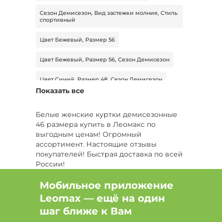
Сезон Демисезон, Вид застежки молния, Стиль
спортивный
Цвет Бежевый, Размер 56
Цвет Бежевый, Размер 56, Сезон Демисезон
Цвет Синий, Размер 48, Сезон Демисезон
Показать все
Размер 62
Цвет Мультиколор
Белые женские куртки демисезонные
Цвет Черный, Размер 50, Сезон Зима
46 размера купить в Леомакс по
выгодным ценам! Огромный
Цвет Черный, Размер 60
ассортимент. Настоящие отзывы
покупателей! Быстрая доставка по всей
Цвет Черный, Размер 60, Сезон Демисезон
России!
Цвет Коричневый, Размер 62-64
Мобильное приложение
Leomax — ещё на один
Цвет Коричневый, Размер 62-64, Сезон
Демисезон
шаг ближе к Вам