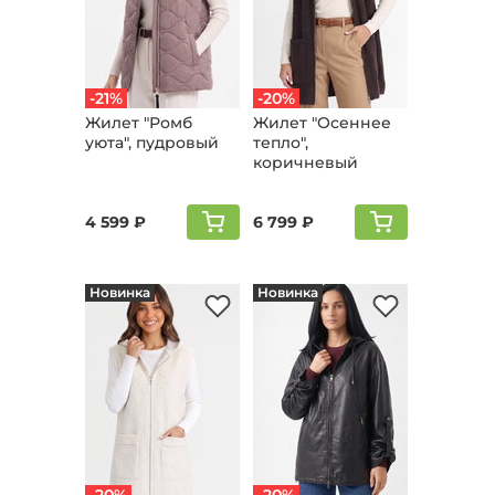
-21%
-20%
Жилет "Ромб
Жилет "Осеннее
уюта", пудровый
тепло",
коричневый
4 599 ₽
6 799 ₽
Новинка
Новинка