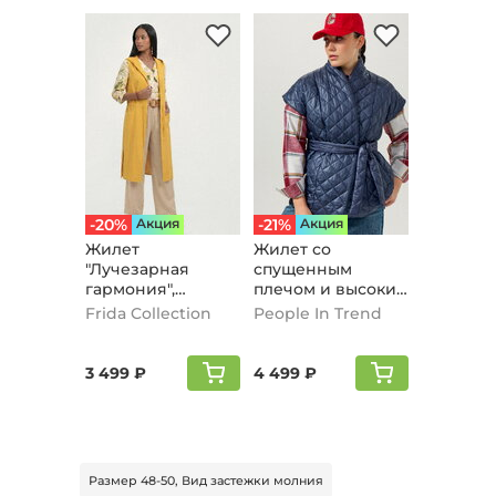
-20%
Aкция
-21%
Aкция
Жилет
Жилет со
"Лучезарная
спущенным
гармония",
плечом и высоким
горчичный
воротом, темно-
Frida Collection
People In Trend
синий
3 499 ₽
4 499 ₽
Размер 48-50, Вид застежки молния