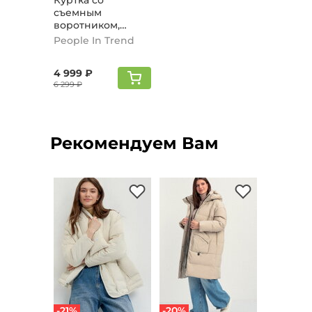
Куртка со
съемным
воротником,
молочный
People In Trend
4 999 ₽
6 299 ₽
Рекомендуем Вам
-21%
-20%