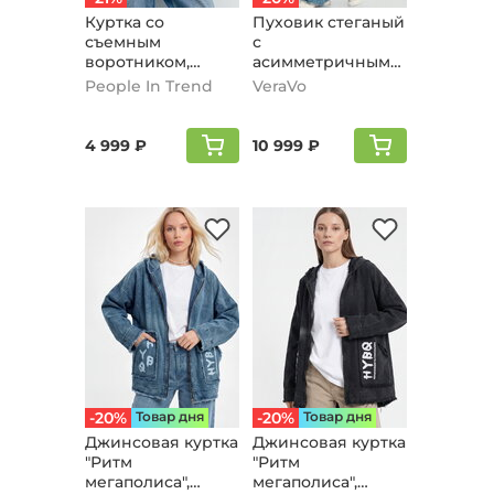
Куртка со
Пуховик стеганый
съемным
с
воротником,
асимметричными
молочный
карманами,
People In Trend
VeraVo
молочный
4 999 ₽
10 999 ₽
-20%
Товар дня
-20%
Товар дня
Джинсовая куртка
Джинсовая куртка
"Ритм
"Ритм
мегаполиса",
мегаполиса",