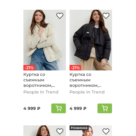
-21%
-21%
Куртка со
Куртка со
съемным
съемным
воротником,
воротником,
молочный
черный
People In Trend
People In Trend
4 999 ₽
4 999 ₽
Новинка