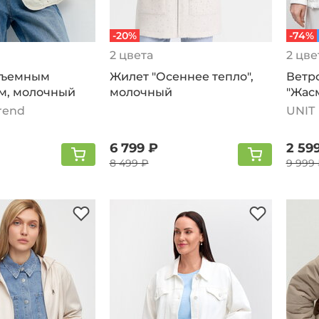
-20%
-74%
2 цвета
2 цве
 съемным
Жилет "Осеннее тепло",
Ветр
м, молочный
молочный
"Жас
Trend
UNIT
6 799 ₽
2 59
8 499 ₽
9 999