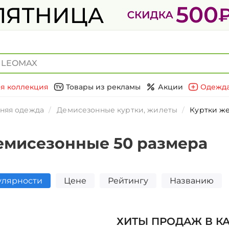
я коллекция
Товары из рекламы
Акции
Одежда
няя одежда
Демисезонные куртки, жилеты
Куртки ж
емисезонные 50 размера
улярности
Цене
Рейтингу
Названию
ХИТЫ ПРОДАЖ В К