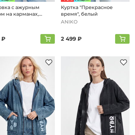
овка с ажурным
Куртка "Прекрасное
м на карманах,
время", белый
чный
ANIKO
 ₽
2 499 ₽