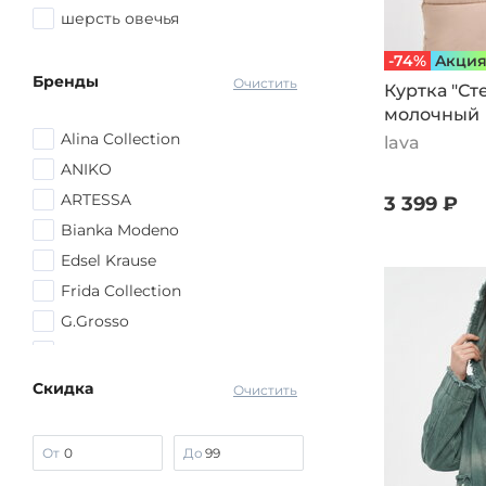
шерсть овечья
-74%
Aкци
Бренды
Очистить
Куртка "Ст
молочный
Alina Collection
lava
ANIKO
ARTESSA
3 399 ₽
Bianka Modeno
Edsel Krause
Frida Collection
G.Grosso
Julia Weber
lava
Скидка
Очистить
Manhattan
MIO IMPERATRICE
От
До
No name