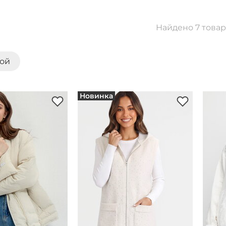
Найдено 7 това
кой
Новинка