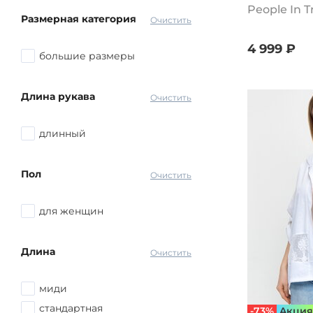
People In 
Размерная категория
Очистить
4 999 ₽
большие размеры
Длина рукава
Очистить
длинный
Пол
Очистить
для женщин
Длина
Очистить
миди
стандартная
-73%
Aкция