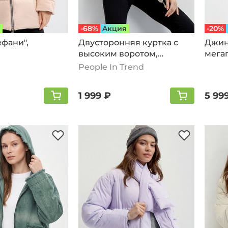
я
-68%
Aкция
-20%
ефани",
Двусторонняя куртка с
Джин
высоким воротом,
мегап
бежевый-белый
People In Trend
1 999 ₽
5 99