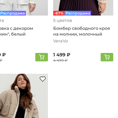
Распродажа
-67%
Распродажа
та
5 цветов
овка с декором
Бомбер свободного кроя
мин", белый
на молнии, молочный
VeraVo
9 ₽
1 499 ₽
 ₽
4 499 ₽