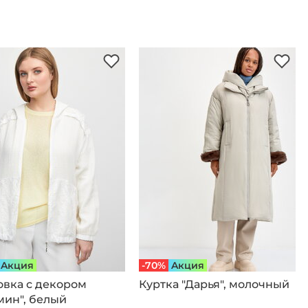
Aкция
-70%
Aкция
овка с декором
Куртка "Дарья", молочный
мин", белый