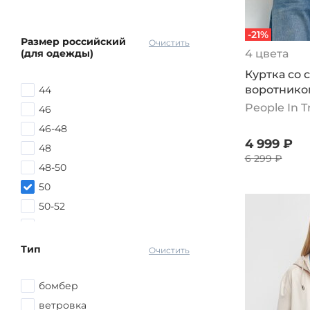
-21%
Размер российский
Очистить
(для одежды)
4 цвета
Куртка со
воротнико
44
People In 
46
46-48
4 999 ₽
48
6 299 ₽
48-50
50
50-52
52
52-54
Тип
Очистить
54
54-56
бомбер
56
ветровка