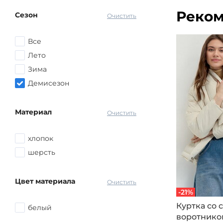
Коричневый
Реком
Сезон
Серый
Очистить
Красный
Все
Розовый
Лето
Желтый
Зима
Голубой
Демисезон
Синий
другой
Материал
Очистить
хлопок
шерсть
Цвет материала
Очистить
-21%
Куртка со
белый
воротнико