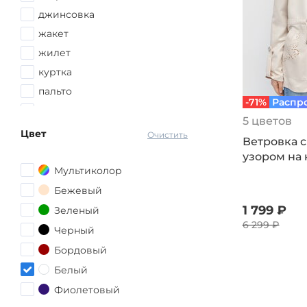
56-58
джинсовка
58
жакет
58-60
жилет
60
куртка
62
пальто
-71%
Распр
62-64
пуховик
5 цветов
64-66
худи
Цвет
Очистить
Ветровка 
66
узором на 
68-70
Мультиколор
молочный
Бежевый
1 799 ₽
Зеленый
6 299 ₽
Черный
Бордовый
Белый
Фиолетовый