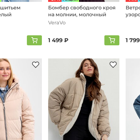
 шитьем
Бомбер свободного кроя
Ветр
елый
на молнии, молочный
узоро
моло
VeraVo
1 499 ₽
1 799