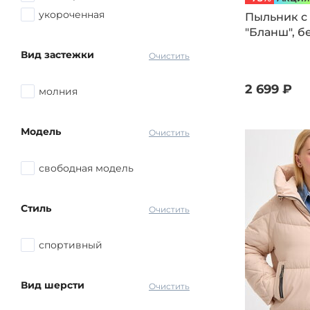
укороченная
Пыльник с
"Бланш", б
Вид застежки
Очистить
2 699 ₽
молния
Модель
Очистить
свободная модель
Стиль
Очистить
спортивный
Вид шерсти
Очистить