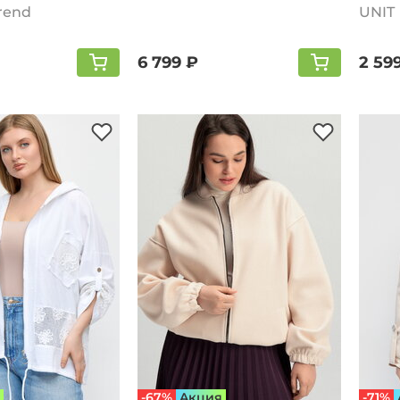
Trend
UNIT
6 799 ₽
2 59
-67%
Aкция
-71%