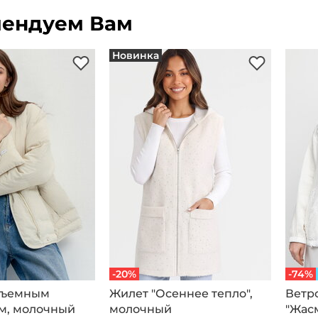
ендуем Вам
Новинка
-20%
-74%
 съемным
Жилет "Осеннее тепло",
Ветр
м, молочный
молочный
"Жас