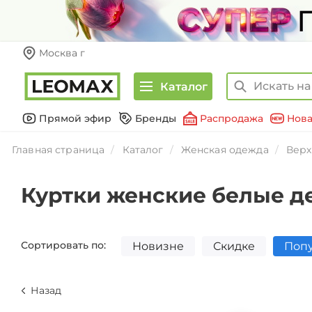
Москва г
Каталог
Прямой эфир
Бренды
Распродажа
Нова
Главная страница
Каталог
Женская одежда
Верх
Куртки женские белые д
Сортировать по:
Новизне
Скидке
Поп
Назад