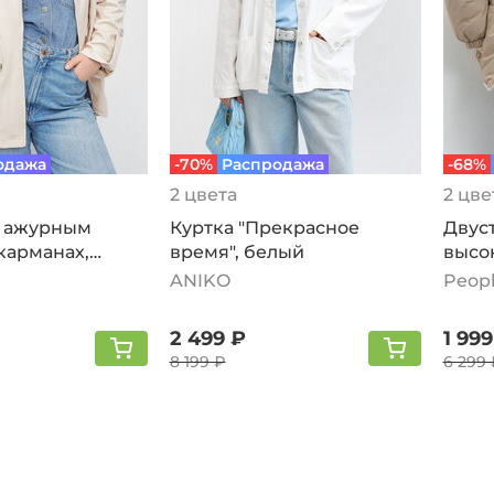
одажа
-70%
Распродажа
-68%
2 цвета
2 цве
с ажурным
Куртка "Прекрасное
Двус
карманах,
время", белый
высо
беже
ANIKO
Peopl
2 499 ₽
1 999
8 199 ₽
6 299 