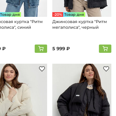
Товар дня
-20%
Товар дня
совая куртка "Ритм
Джинсовая куртка "Ритм
олиса", cиний
мегаполиса", черный
9 ₽
5 999 ₽