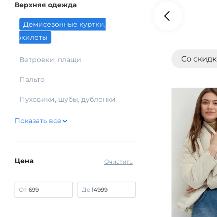
Верхняя одежда
Демисезонные куртки,
жилеты
Со скид
Ветровки, плащи
Пальто
Пуховики, шубы, дубленки
Показать все
Цена
Очистить
От
До