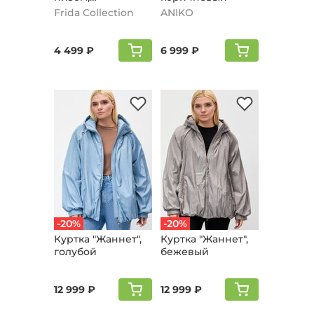
шоколадный
Frida Collection
ANIKO
4 499 ₽
6 999 ₽
-20%
-20%
Куртка "Жаннет",
Куртка "Жаннет",
голубой
бежевый
12 999 ₽
12 999 ₽