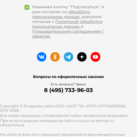
погоды. Они стоят недорого, и без них
просто не обойтись в холодное лето.
Нажимая кнопку "Подписаться", я
даю согласие на
обработку
В ассортименте магазина LEOMAX вы
персональных данных,
выражаю
найдете много женских курток на любой
согласие с
Политикой обработки
персональных данных
и
сезон:
Пользовательским соглашением /
офертой.
Зима — куртки с наполнителем,
пуховики, нижи бедер, с меховым
капюшоном.
Весна/Осень — куртки с
небольшим количеством
наполнителя или без, ветровки,
жакеты.
Вопросы по оформленным заказам
Есть вопросы? Звони:
Лето — трикотажные куртки,
8 (495) 733-96-03
бомберы.
Какие модели самые модные в сезоне
Copyright © Владелец сайта ООО «
ШОП ТВ
» (ОГРН 5117746036128),
осень-зима 2021-2022? Ни один год не
2014-2026.
обходится без кожаной куртки и
Все права защищены, копирование любых материалов запрещено.
укороченной косухи с металлическими
При использовании материалов сайта ссылка на leomax.ru
обязательна.
заклепками. Она может быть
классического черного цвета, а также
На сайте (и всех его страницах) применяются рекомендательные