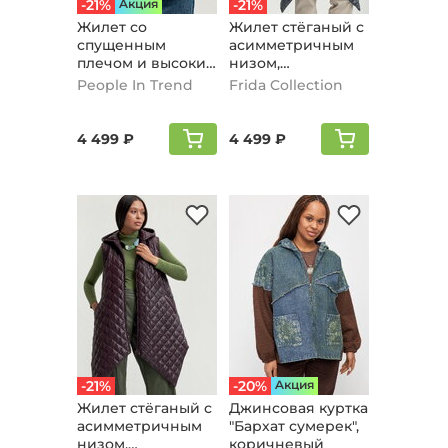
-21%
Aкция
-21%
Жилет со
Жилет стёганый с
спущенным
асимметричным
плечом и высоким
низом,
воротом, темно-
графитовый
People In Trend
Frida Collection
синий
4 499 ₽
4 499 ₽
-21%
-20%
Aкция
Жилет стёганый с
Джинсовая куртка
асимметричным
"Бархат сумерек",
низом,
коричневый