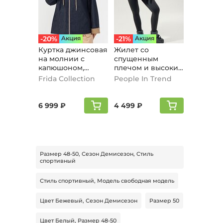
-20%
Aкция
-21%
Aкция
Куртка джинсовая
Жилет со
на молнии с
спущенным
капюшоном,
плечом и высоким
темно-синий
воротом, хаки
Frida Collection
People In Trend
6 999 ₽
4 499 ₽
Размер 48-50, Сезон Демисезон, Стиль
спортивный
Стиль спортивный, Модель свободная модель
Цвет Бежевый, Сезон Демисезон
Размер 50
Цвет Белый, Размер 48-50