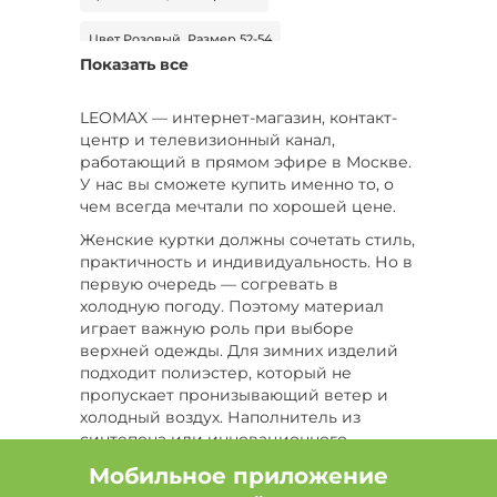
Цвет Розовый, Размер 52-54
Показать все
Цвет Коричневый, Размер 56
LEOMAX — интернет-магазин, контакт-
Цвет Серый, Размер 48, Сезон Демисезон
центр и телевизионный канал,
работающий в прямом эфире в Москве.
Цвет Фиолетовый, Размер 54
У нас вы сможете купить именно то, о
чем всегда мечтали по хорошей цене.
Цвет Белый, Размер 48, Сезон Демисезон
Женские куртки должны сочетать стиль,
практичность и индивидуальность. Но в
Цвет Серый, Размер 44, Сезон Демисезон
первую очередь — согревать в
холодную погоду. Поэтому материал
Цвет Белый, Размер 56
играет важную роль при выборе
верхней одежды. Для зимних изделий
Цвет Белый, Размер 54, Сезон Демисезон
подходит полиэстер, который не
пропускает пронизывающий ветер и
Цвет Бежевый, Размер 48, Сезон Зима
холодный воздух. Наполнитель из
синтепона или инновационного
Цвет Зеленый, Размер 60, Сезон Демисезон
вальтерма обеспечивает хорошую
Мобильное приложение
терморегуляцию. Подкладка из
Цвет Голубой, Размер 52-54