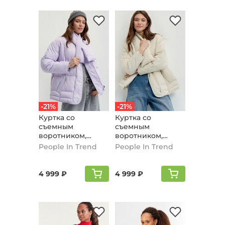
-21%
-21%
Куртка со
Куртка со
съемным
съемным
воротником,
воротником,
сиреневый
молочный
People In Trend
People In Trend
4 999 ₽
4 999 ₽