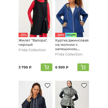
-21%
-20%
Aкция
Жилет "Валора",
Куртка джинсовая
черный
на молнии с
капюшоном,
Frida Collection
синий
Frida Collection
3 799 ₽
6 999 ₽