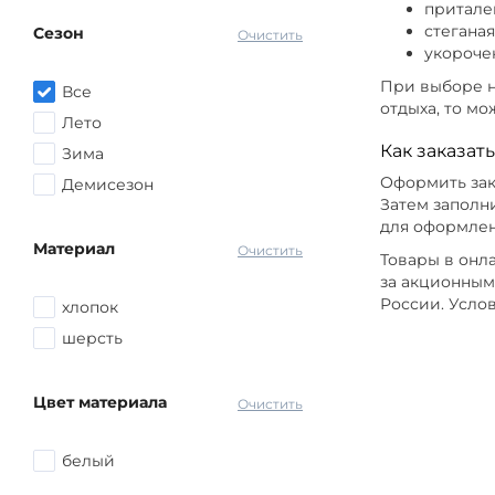
Коричневый
притале
стеганая
Сезон
Серый
Очистить
укорочен
Красный
При выборе н
Все
Розовый
отдыха, то м
Лето
Желтый
Как заказат
Зима
Голубой
Оформить зак
Демисезон
Синий
Затем заполн
для оформлен
другой
Материал
Очистить
Товары в онл
за акционным
России. Усло
хлопок
шерсть
Цвет материала
Очистить
белый