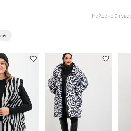
Найдено 3 това
кой