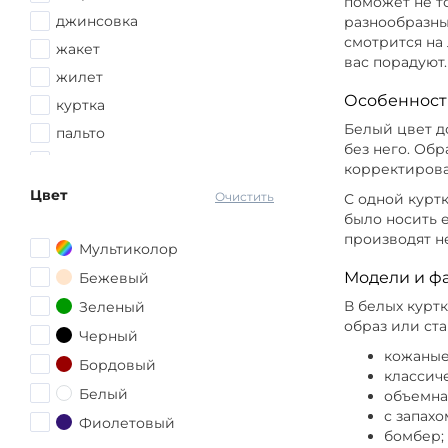
поможет не то
56-58
джинсовка
разнообразны
Цвет Крас
смотрится на
58
жакет
вас порадуют.
58-60
Цвет Серы
жилет
Особенност
60
куртка
Цвет Зеле
Белый цвет д
62
пальто
без него. Об
62-64
пуховик
корректирова
Цвет Фиол
64-66
худи
Цвет
Очистить
С одной курт
66
было носить е
Цвет Серы
производят н
68-70
Мультиколор
Модели и ф
Бежевый
Размер 54,
В белых куртк
Зеленый
образ или ста
Черный
кожаные
Бордовый
классич
Белый
объемна
с запахо
Фиолетовый
бомбер;