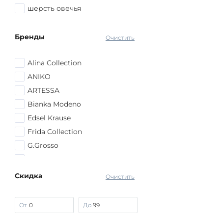
шерсть овечья
Бренды
Очистить
Alina Collection
ANIKO
ARTESSA
Bianka Modeno
Edsel Krause
Frida Collection
G.Grosso
Julia Weber
lava
Скидка
Очистить
Manhattan
MIO IMPERATRICE
От
До
No name