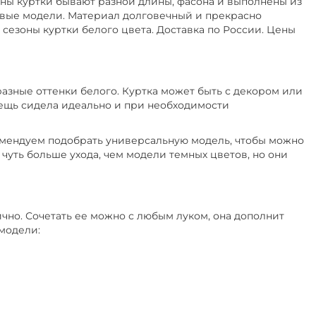
зоны куртки бывают разной длины, фасона и выполнены из
вые модели. Материал долговечный и прекрасно
Размер 54-56, Сезон Демисезон
сезоны куртки белого цвета. Доставка по России. Цены
змер 46
Демисезон
разные оттенки белого. Куртка может быть с декором или
вещь сидела идеально и при необходимости
омендуем подобрать универсальную модель, чтобы можно
чуть больше ухода, чем модели темных цветов, но они
 Размер 52-54
о
Размер 62, Сезон Лето
ично. Сочетать ее можно с любым луком, она дополнит
 модели: