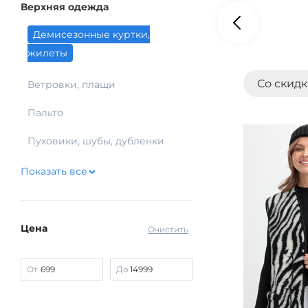
Верхняя одежда
Демисезонные куртки,
жилеты
Со скид
Ветровки, плащи
Пальто
Пуховики, шубы, дубленки
Показать все
Цена
Очистить
От
До