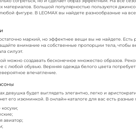
лько согреться, но и сделает образ эффектным. На все се
х материалов. Большой популярностью пользуются джинсо
ный, Размер 48, Сезон Демисезон
Цвет Голубой, 
 любой фигуре. В LEOMAX вы найдете разнообразные на все 
й, Размер 58, Сезон Демисезон
Цвет Черный, Ра
и
ный, Размер 56
Цвет Розовый, Размер 50, Сезон 
остаточно маркий, но эффектнее вещи вы не найдете. Есть 
ращайте внимание на собственные пропорции тела, чтобы 
ла силуэт.
етовый, Размер 68-70, Сезон Демисезон
кой можно создавать бесконечное множество образов. Рек
е с любой обувью. Верхняя одежда белого цвета потребует 
й, Размер 62-64, Сезон Демисезон
Цвет Голубой,
евероятное впечатление.
асоны
 Сезон Лето
Цвет Зеленый, Размер 52, Сезон Лет
ах девушка будет выглядеть элегантно, легко и аристократ
нет его изюминкой. В онлайн-каталоге для вас есть разные
 косухи;
еские;
я авиатор;
м;