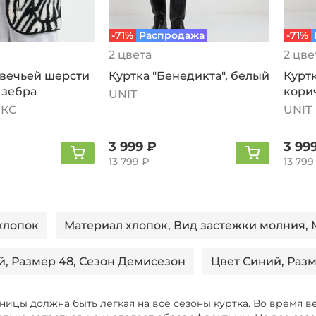
-71%
Распродажа
-71%
2 цвета
2 цве
овечьей шерсти
Куртка "Бенедикта", белый
Куртк
 зебра
кори
UNIT
ЕКС
UNIT
3 999 ₽
3 99
13 799 ₽
13 799
хлопок
Материал хлопок, Вид застежки молния,
й, Размер 48, Сезон Демисезон
Цвет Синий, Разм
й, Сезон Лето
Цвет Черный, Размер 54
ницы должна быть легкая на все сезоны куртка. Во время в