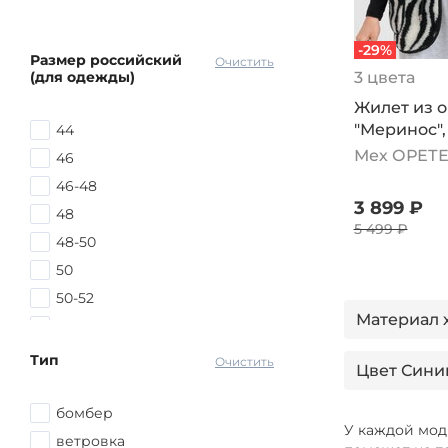
-29%
Размер российский
Очистить
(для одежды)
3 цвета
Жилет из 
"Меринос",
44
Мех ОРЕТ
46
46-48
3 899 ₽
48
5 499 ₽
48-50
50
50-52
Материал 
52
52-54
Тип
Очистить
Цвет Сини
54
54-56
бомбер
Цвет Серы
У каждой мод
56
ветровка