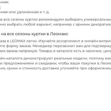
нная;
;
ная или удлиненная и т. д.
а все сезоны куртки рекомендуем выбирать универсальные 
ожно выбрать любой вариант, например с яркими декорати
ь на все сезоны куртки в Леомакс
аза в LEOMAX легко. Изучайте ассортимент в онлайн-витри
ите форму заказа. Менеджер перезвонит вам для подтвержд
ия заказа напрямую. Товары в каталоге есть в наличии, це
айн-каталоге демонстрируют реальные модели, поэтому вам 
и предложениями и скидками, чтобы ваши покупки в Леом
вия, сроки и стоимость доставки уточняйте при оформлении