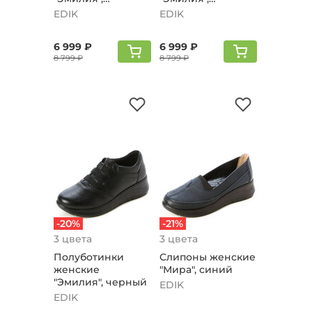
коричневый
бежевый
EDIK
EDIK
6 999 ₽
6 999 ₽
8 799 ₽
8 799 ₽
-20%
-21%
3 цвета
3 цвета
Полуботинки
Слипоны женские
женские
"Мира", синий
"Эмилия", черный
EDIK
EDIK