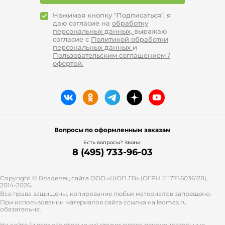
Нажимая кнопку "Подписаться", я
даю согласие на
обработку
персональных данных,
выражаю
согласие с
Политикой обработки
персональных данных
и
Пользовательским соглашением /
офертой.
Вопросы по оформленным заказам
Есть вопросы? Звони:
8 (495) 733-96-03
Copyright © Владелец сайта ООО «
ШОП ТВ
» (ОГРН 5117746036128),
2014-2026.
Все права защищены, копирование любых материалов запрещено.
При использовании материалов сайта ссылка на leomax.ru
обязательна.
На сайте (и всех его страницах) применяются рекомендательные