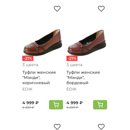
-21%
-21%
3 цвета
3 цвета
Туфли женские
Туфли женские
"Мэнди",
"Мэнди",
коричневый
бордовый
EDIK
EDIK
4 999 ₽
4 999 ₽
6 299 ₽
6 299 ₽