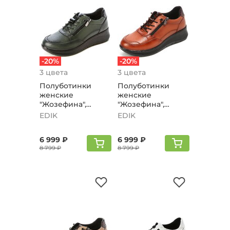
-20%
-20%
3 цвета
3 цвета
Полуботинки
Полуботинки
женские
женские
"Жозефина",
"Жозефина",
зеленый
коричневый
EDIK
EDIK
6 999 ₽
6 999 ₽
8 799 ₽
8 799 ₽