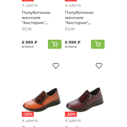
4 цвета
4 цвета
Полуботинки
Полуботинки
женские
женские
"Хистория",
"Хистория",
бежевый
коричневый
EDIK
EDIK
6 999 ₽
6 999 ₽
8 799 ₽
8 799 ₽
-20%
-20%
4 цвета
4 цвета