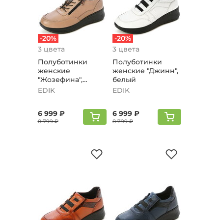
-20%
-20%
3 цвета
3 цвета
Полуботинки
Полуботинки
женские
женские "Джинн",
"Жозефина",
белый
бежевый
EDIK
EDIK
6 999 ₽
6 999 ₽
8 799 ₽
8 799 ₽