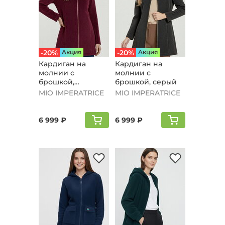
-20%
Aкция
-20%
Aкция
Кардиган на
Кардиган на
молнии с
молнии с
брошкой,
брошкой, серый
бордовый
MIO IMPERATRICE
MIO IMPERATRICE
6 999 ₽
6 999 ₽