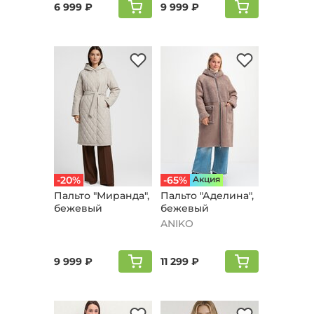
6 999 ₽
9 999 ₽
-20%
-65%
Aкция
Пальто "Мирaнда",
Пальто "Аделина",
бежевый
бежевый
ANIKO
9 999 ₽
11 299 ₽