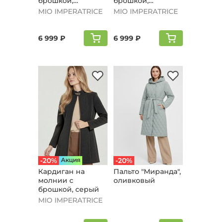
брошкой,
брошкой,
оливковый
бордовый
MIO IMPERATRICE
MIO IMPERATRICE
6 999 ₽
6 999 ₽
-20%
Aкция
-20%
Кардиган на
Пальто "Мирaнда",
молнии с
оливковый
брошкой, серый
MIO IMPERATRICE