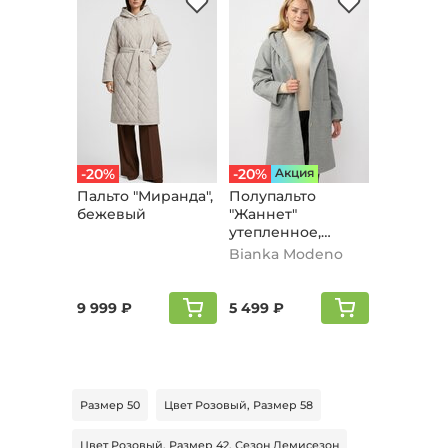
-20%
-20%
Aкция
Пальто "Мирaнда",
Полупальто
бежевый
"Жаннет"
утепленное,
серый
Bianka Modeno
9 999 ₽
5 499 ₽
Размер 50
Цвет Розовый, Размер 58
Цвет Розовый, Размер 42, Сезон Демисезон