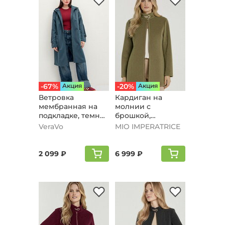
-67%
Aкция
-20%
Aкция
Ветровка
Кардиган на
мембранная на
молнии с
подкладке, темно-
брошкой,
синий
оливковый
VeraVo
MIO IMPERATRICE
2 099 ₽
6 999 ₽