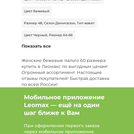
Цвет Бежевый
Размер 48, Сезон Демисезон, Тип жакет
Цвет Черный, Размер 64-66
Показать все
Размер 46-48, Сезон Зима, Длина макси
Цвет Черный, Сезон Зима, Тип шуба
Женские бежевые пальто 60 размера
купить в Леомакс по выгодным ценам!
Размер 52-54, Сезон Зима, Длина миди
Огромный ассортимент. Настоящие
отзывы покупателей! Быстрая доставка
Цвет Черный, Размер 58
по всей России!
Цвет Розовый, Размер 52-54, Сезон Демисезон
Мобильное приложение
Leomax — ещё на один
Цвет Розовый, Сезон Демисезон, Тип ветровка
шаг ближе к Вам
Размер 46-48, Длина миди
При оформлении первого заказа
Цвет Зеленый, Сезон Зима
через мобильное приложение