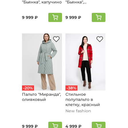
"Бьянка", капучино
"Бьянка",
молочный
9 999 ₽
9 999 ₽
-20%
-38%
Пальто "Мирaнда",
Стильное
оливковый
полупальто в
клетку, красный
New fashion
9 999 ₽
4 999 ₽