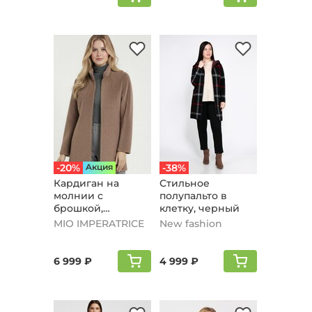
-20%
Aкция
-38%
Кардиган на
Стильное
молнии с
полупальто в
брошкой,
клетку, черный
бежевый
MIO IMPERATRICE
New fashion
6 999 ₽
4 999 ₽