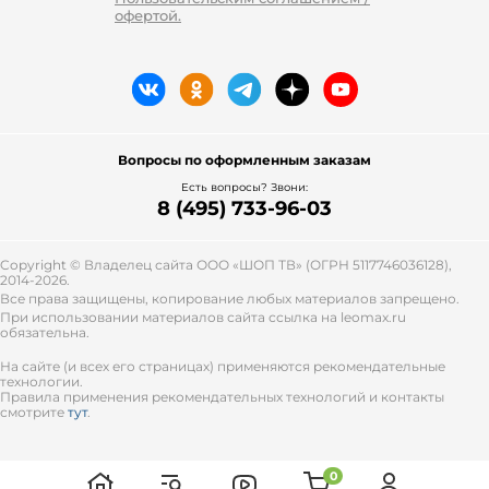
офертой.
Вопросы по оформленным заказам
Есть вопросы? Звони:
8 (495) 733-96-03
Copyright © Владелец сайта ООО «
ШОП ТВ
» (ОГРН 5117746036128),
2014-2026.
Все права защищены, копирование любых материалов запрещено.
При использовании материалов сайта ссылка на leomax.ru
обязательна.
На сайте (и всех его страницах) применяются рекомендательные
технологии.
Правила применения рекомендательных технологий и контакты
смотрите
тут
.
0