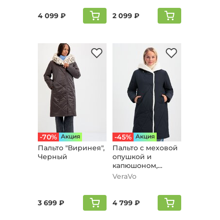
4 099 ₽
2 099 ₽
-70%
Aкция
-45%
Aкция
Пальто "Виринея",
Пальто с меховой
Черный
опушкой и
капюшоном,
черный
VeraVo
3 699 ₽
4 799 ₽