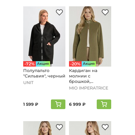
-72%
Aкция
-20%
Aкция
Полупальто
Кардиган на
"Сильвия", черный
молнии с
брошкой,
UNIT
оливковый
MIO IMPERATRICE
1 599 ₽
6 999 ₽