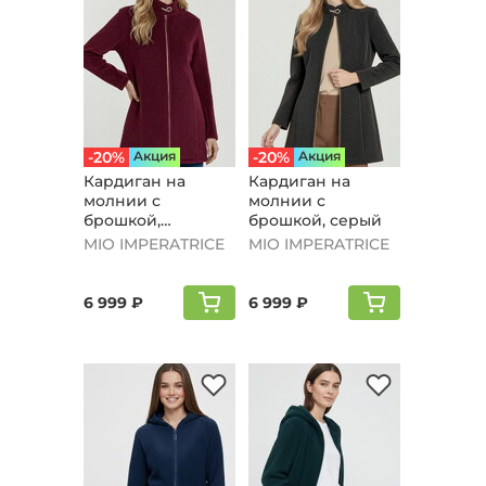
-20%
Aкция
-20%
Aкция
Кардиган на
Кардиган на
молнии с
молнии с
брошкой,
брошкой, серый
бордовый
MIO IMPERATRICE
MIO IMPERATRICE
6 999 ₽
6 999 ₽