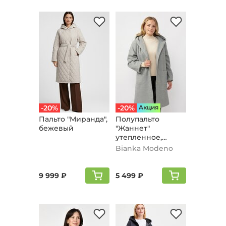
-20%
-20%
Aкция
Пальто "Мирaнда",
Полупальто
бежевый
"Жаннет"
утепленное,
серый
Bianka Modeno
9 999 ₽
5 499 ₽