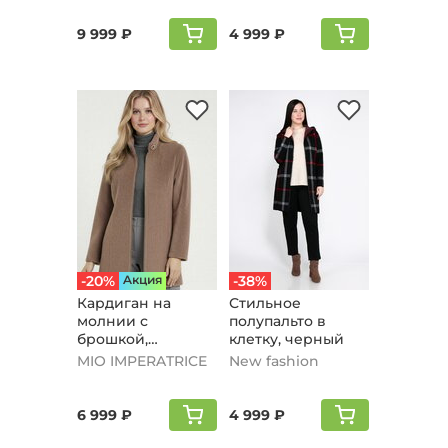
9 999 ₽
4 999 ₽
-20%
Aкция
-38%
Кардиган на
Стильное
молнии с
полупальто в
брошкой,
клетку, черный
бежевый
MIO IMPERATRICE
New fashion
6 999 ₽
4 999 ₽