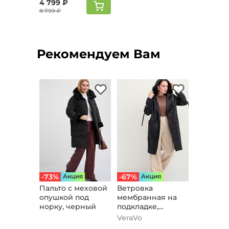
4 799 ₽
8 799 ₽
Рекомендуем Вам
-73%
Aкция
-67%
Aкция
Пальто с меховой
Ветровка
опушкой под
мембранная на
норку, черный
подкладке,
черный
VeraVo