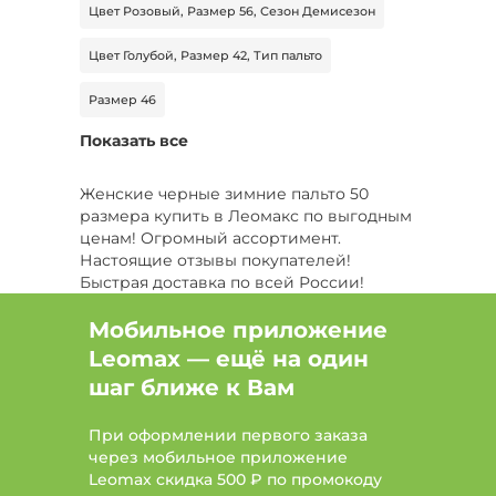
Цвет Розовый, Размер 56, Сезон Демисезон
Цвет Голубой, Размер 42, Тип пальто
Размер 46
Показать все
Цвет Серый, Размер 44, Сезон Демисезон
Цвет Коричневый, Размер 68-70
Женские черные зимние пальто 50
размера купить в Леомакс по выгодным
Цвет Черный, Сезон Зима, Тип шуба
ценам! Огромный ассортимент.
Настоящие отзывы покупателей!
Цвет Бежевый, Размер 42-44, Длина макси
Быстрая доставка по всей России!
Сезон Демисезон, Тип ветровка
Мобильное приложение
Leomax — ещё на один
Цвет Серый, Размер 46-48, Длина миди
шаг ближе к Вам
Размер 52-54, Тип пальто, Длина миди
При оформлении первого заказа
Цвет Серый, Сезон Демисезон, Тип шуба
через мобильное приложение
Leomax скидка 500 ₽ по промокоду