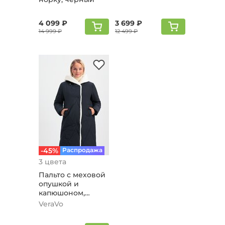
4 099 ₽
3 699 ₽
14 999 ₽
12 499 ₽
-45%
Распродажа
3 цвета
Пальто с меховой
опушкой и
капюшоном,
черный
VeraVo