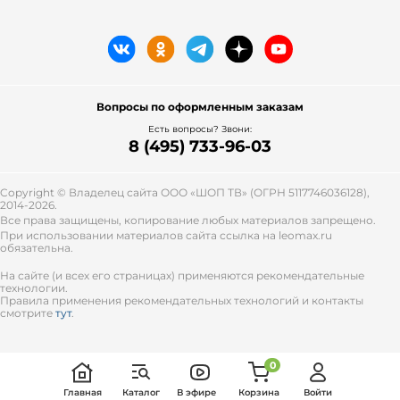
Вопросы по оформленным заказам
Есть вопросы? Звони:
8 (495) 733-96-03
Copyright © Владелец сайта ООО «
ШОП ТВ
» (ОГРН 5117746036128),
2014-2026.
Все права защищены, копирование любых материалов запрещено.
При использовании материалов сайта ссылка на leomax.ru
обязательна.
На сайте (и всех его страницах) применяются рекомендательные
технологии.
Правила применения рекомендательных технологий и контакты
смотрите
тут
.
0
Главная
Каталог
В эфире
Корзина
Войти