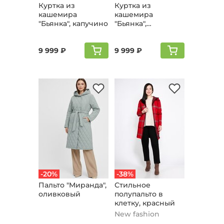
Куртка из
Куртка из
кашемира
кашемира
"Бьянка", капучино
"Бьянка",
молочный
9 999 ₽
9 999 ₽
-20%
-38%
Пальто "Мирaнда",
Стильное
оливковый
полупальто в
клетку, красный
New fashion