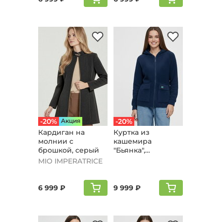
-20%
Aкция
-20%
Кардиган на
Куртка из
молнии с
кашемира
брошкой, серый
"Бьянка",
джинсовый
MIO IMPERATRICE
6 999 ₽
9 999 ₽