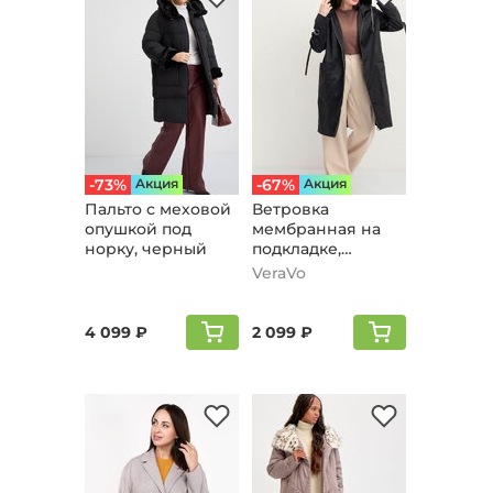
-73%
Aкция
-67%
Aкция
Пальто с меховой
Ветровка
опушкой под
мембранная на
норку, черный
подкладке,
черный
VeraVo
4 099 ₽
2 099 ₽