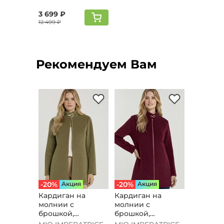
3 699 ₽
12 499 ₽
Рекомендуем Вам
-20%
Aкция
-20%
Aкция
Кардиган на
Кардиган на
молнии с
молнии с
брошкой,
брошкой,
оливковый
бордовый