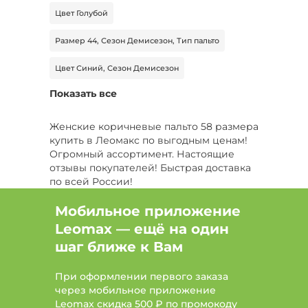
Цвет Голубой
Размер 44, Сезон Демисезон, Тип пальто
Цвет Синий, Сезон Демисезон
Показать все
Цвет Розовый, Размер 48, Тип жакет
Цвет Белый, Сезон Демисезон
Женские коричневые пальто 58 размера
купить в Леомакс по выгодным ценам!
Цвет Черный, Размер 64-66, Тип пальто
Огромный ассортимент. Настоящие
отзывы покупателей! Быстрая доставка
Цвет Серый, Размер 46-48, Сезон Зима
по всей России!
Цвет Черный, Размер 48-50, Тип шуба
Мобильное приложение
Leomax — ещё на один
Цвет Бежевый, Сезон Зима
шаг ближе к Вам
Цвет Голубой, Сезон Зима, Тип пальто
При оформлении первого заказа
Цвет Бежевый, Размер 44-46, Тип пальто
через мобильное приложение
Leomax скидка 500 ₽ по промокоду