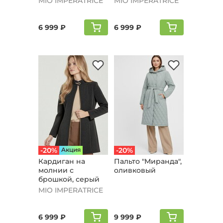
MIO IMPERATRICE
MIO IMPERATRICE
6 999 ₽
6 999 ₽
-20%
Aкция
-20%
Кардиган на
Пальто "Мирaнда",
молнии с
оливковый
брошкой, серый
MIO IMPERATRICE
6 999 ₽
9 999 ₽