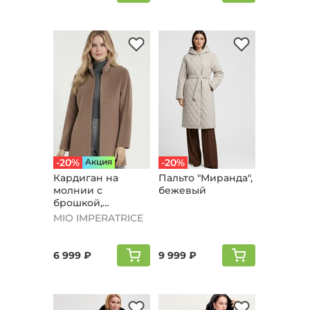
-20%
Aкция
-20%
Кардиган на
Пальто "Мирaнда",
молнии с
бежевый
брошкой,
бежевый
MIO IMPERATRICE
6 999 ₽
9 999 ₽