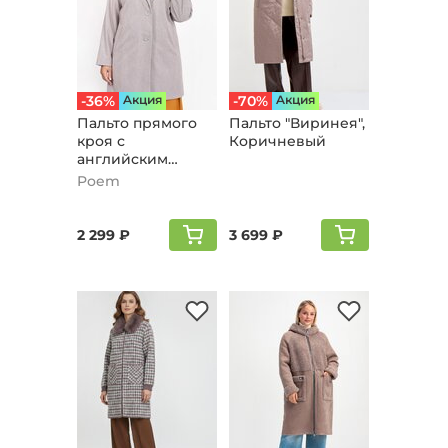
-36%
Aкция
-70%
Aкция
Пальто прямого
Пальто "Виринея",
кроя с
Коричневый
английским
воротником,
Poem
пудровый
2 299 ₽
3 699 ₽