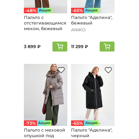
-48%
Aкция
-65%
Aкция
Пальто с
Пальто "Аделина",
отстегивающимся
бежевый
мехом, бежевый
ANIKO
3 899 ₽
11 299 ₽
-73%
Aкция
-65%
Aкция
Пальто с меховой
Пальто "Аделина",
опушкой под
черный