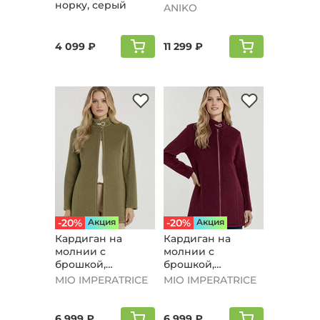
норку, серый
ANIKO
4 099 ₽
11 299 ₽
-20%
Aкция
-20%
Aкция
Кардиган на
Кардиган на
молнии с
молнии с
брошкой,
брошкой,
оливковый
бордовый
MIO IMPERATRICE
MIO IMPERATRICE
6 999 ₽
6 999 ₽