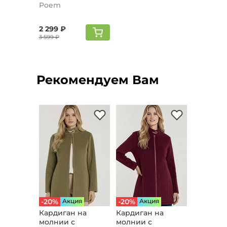
воротником,
Poem
пудровый
2 299 ₽
3 599 ₽
Рекомендуем Вам
-20%
Aкция
-20%
Aкция
Кардиган на
Кардиган на
молнии с
молнии с