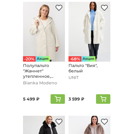
-20%
Aкция
-68%
Aкция
Полупальто
Пальто "Вия",
"Жаннет"
белый
утепленное,
UNIT
молочный
Bianka Modeno
5 499 ₽
3 599 ₽