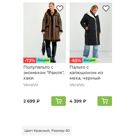
-73%
Aкция
-65%
Aкция
Полупальто с
Пальто с
экомехом "Раиля",
капюшоном из
хаки
меха, черный
VeraVo
VeraVo
2 699 ₽
4 399 ₽
Цвет Красный, Размер 50