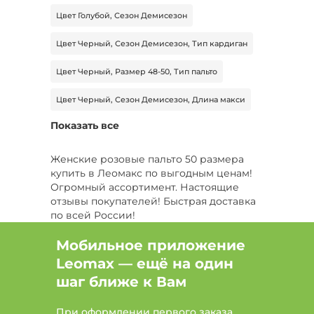
Цвет Голубой, Сезон Демисезон
Цвет Черный, Сезон Демисезон, Тип кардиган
Цвет Черный, Размер 48-50, Тип пальто
Цвет Черный, Сезон Демисезон, Длина макси
Показать все
Цвет Серый, Размер 54, Длина макси
Размер 54, Длина макси
Женские розовые пальто 50 размера
купить в Леомакс по выгодным ценам!
Цвет Коричневый, Размер 68-70
Огромный ассортимент. Настоящие
отзывы покупателей! Быстрая доставка
Цвет Коричневый, Размер 68-70, Сезон
по всей России!
Демисезон
Мобильное приложение
Цвет Черный, Размер 52-54, Тип шуба
Leomax — ещё на один
Цвет Бежевый, Размер 44-46, Сезон Зима
шаг ближе к Вам
Цвет Серый, Размер 46-48, Тип пальто
При оформлении первого заказа