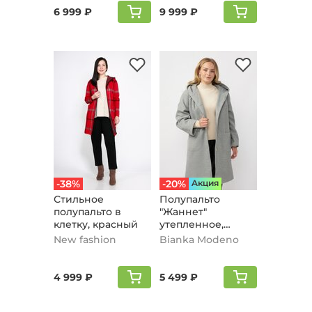
6 999 ₽
9 999 ₽
-38%
-20%
Aкция
Стильное
Полупальто
полупальто в
"Жаннет"
клетку, красный
утепленное,
серый
New fashion
Bianka Modeno
4 999 ₽
5 499 ₽