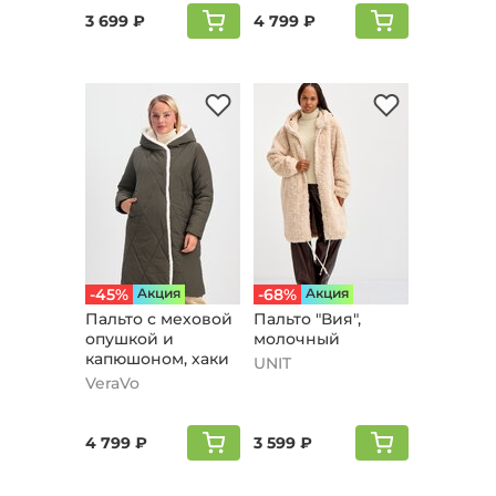
3 699 ₽
4 799 ₽
-45%
Aкция
-68%
Aкция
Пальто с меховой
Пальто "Вия",
опушкой и
молочный
капюшоном, хаки
UNIT
VeraVo
4 799 ₽
3 599 ₽