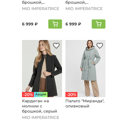
брошкой,
брошкой,
оливковый
бордовый
MIO IMPERATRICE
MIO IMPERATRICE
6 999 ₽
6 999 ₽
-20%
Aкция
-20%
Кардиган на
Пальто "Мирaнда",
молнии с
оливковый
брошкой, серый
MIO IMPERATRICE