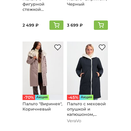
фигурной
Черный
стежкой
"Стефания",
молочный
2 499 ₽
3 699 ₽
-70%
Aкция
-45%
Aкция
Пальто "Виринея",
Пальто с меховой
Коричневый
опушкой и
капюшоном,
черный
VeraVo