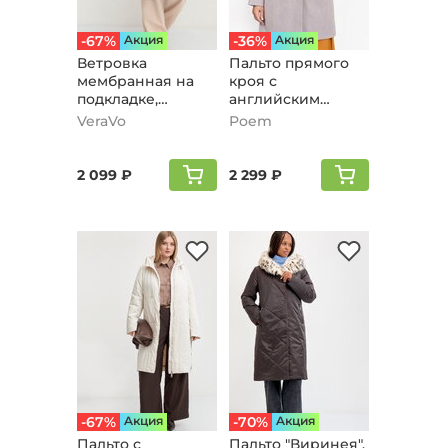
-67%
Aкция
-36%
Aкция
Ветровка
Пальто прямого
мембранная на
кроя с
подкладке,
английским
черный
воротником,
VeraVo
Poem
пудровый
2 099 ₽
2 299 ₽
-67%
Aкция
-70%
Aкция
Пальто с
Пальто "Виринея",