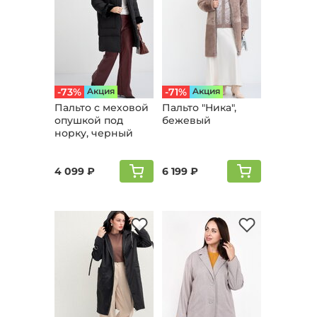
-73%
Aкция
-71%
Aкция
Пальто с меховой
Пальто "Ника",
опушкой под
бежевый
норку, черный
4 099 ₽
6 199 ₽