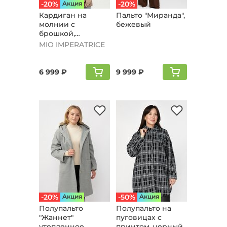
-20%
Aкция
-20%
Кардиган на
Пальто "Мирaнда",
молнии с
бежевый
брошкой,
бежевый
MIO IMPERATRICE
6 999 ₽
9 999 ₽
-20%
Aкция
-50%
Aкция
Полупальто
Полупальто на
"Жаннет"
пуговицах с
утепленное,
принтом, черный