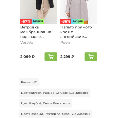
-67%
Aкция
-36%
Aкция
Ветровка
Пальто прямого
мембранная на
кроя с
подкладке,
английским
черный
воротником,
VeraVo
Poem
пудровый
2 099 ₽
2 299 ₽
Размер 52
Цвет Голубой, Размер 42, Сезон Демисезон
Цвет Голубой, Сезон Демисезон
Цвет Розовый, Размер 44, Сезон Демисезон