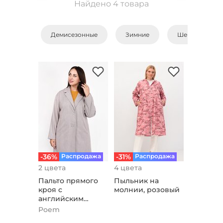
Найдено 4 товара
Демисезонные
Зимние
Шерстяные
-36%
Распродажа
-31%
Распродажа
2 цвета
4 цвета
Пальто прямого
Пыльник на
кроя с
молнии, розовый
английским
воротником,
Poem
пудровый