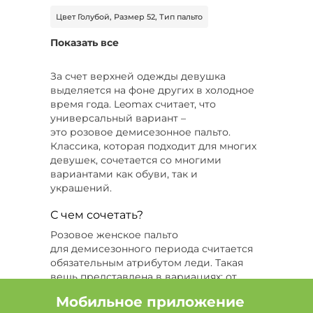
Цвет Голубой, Размер 52, Тип пальто
Показать все
Цвет Черный, Размер 52-54, Сезон Демисезон
Цвет Черный, Размер 48-50, Длина макси
За счет верхней одежды девушка
выделяется на фоне других в холодное
Цвет Белый, Сезон Демисезон, Длина макси
время года. Leomax считает, что
универсальный вариант –
Цвет Черный, Размер 64-66, Длина макси
это розовое демисезонное пальто.
Классика, которая подходит для многих
Цвет Черный, Размер 44-46, Длина миди
девушек, сочетается со многими
вариантами как обуви, так и
Размер 52-54, Сезон Демисезон, Тип ветровка
украшений.
Цвет Бежевый, Размер 60
С чем сочетать?
Розовое женское пальто
Цвет Белый, Размер 54
для демисезонного периода считается
обязательным атрибутом леди. Такая
Размер 54, Сезон Зима, Тип пальто
вещь представлена в вариациях: от
длинной модели с карманами до
Цвет Бежевый, Размер 52
Мобильное приложение
короткого пальто с лацканами. Подходит