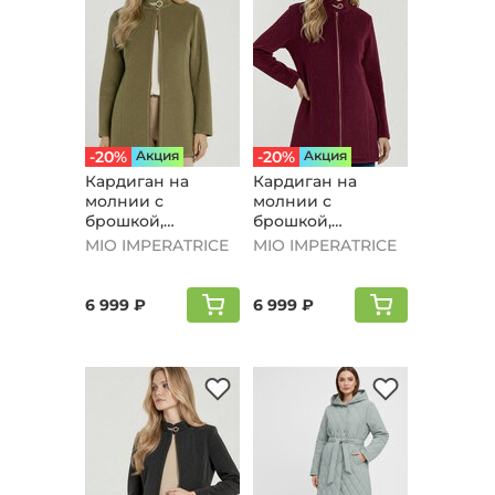
-20%
Aкция
-20%
Aкция
Кардиган на
Кардиган на
молнии с
молнии с
брошкой,
брошкой,
оливковый
бордовый
MIO IMPERATRICE
MIO IMPERATRICE
6 999 ₽
6 999 ₽