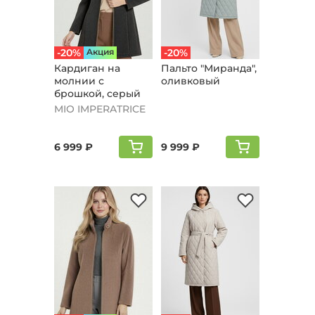
-20%
Aкция
-20%
Кардиган на
Пальто "Мирaнда",
молнии с
оливковый
брошкой, серый
MIO IMPERATRICE
6 999 ₽
9 999 ₽