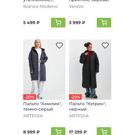
серый
Bianka Modeno
VeraVo
5 499 ₽
3 999 ₽
-20%
-20%
Пальто "Амилия",
Пальто "Кэтрин",
темно-серый
черный
ARTESSA
ARTESSA
8 999 ₽
17 299 ₽