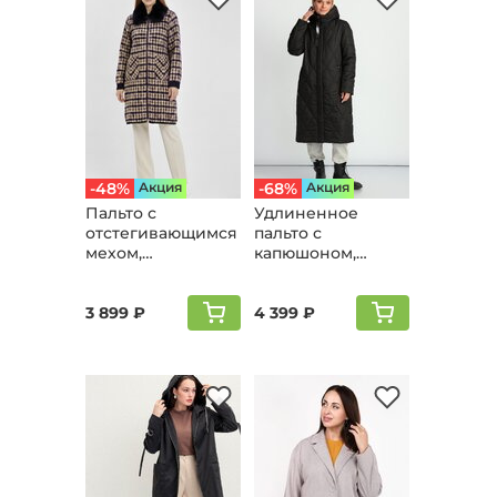
-48%
Aкция
-68%
Aкция
Пальто с
Удлиненное
отстегивающимся
пальто с
мехом,
капюшоном,
баклажановый
черный
3 899 ₽
4 399 ₽