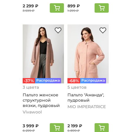
2 299 ₽
899 ₽
3 599 ₽
1 299 ₽
-37%
Распродажа
-68%
Распродажа
3 цвета
5 цветов
Пальто женское
Пальто "Аманда",
структурной
пудровый
вязки, пудровый
MIO IMPERATRICE
Vivawool
3 999 ₽
2 199 ₽
6 299 ₽
6 899 ₽