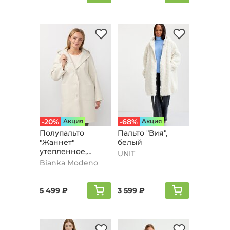
-20%
Aкция
-68%
Aкция
Полупальто
Пальто "Вия",
"Жаннет"
белый
утепленное,
UNIT
молочный
Bianka Modeno
5 499 ₽
3 599 ₽