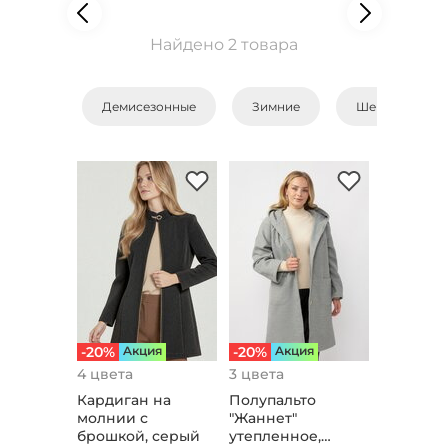
Найдено 2 товара
Демисезонные
Зимние
Шерстяные
-20%
Aкция
-20%
Aкция
4 цвета
3 цвета
Кардиган на
Полупальто
молнии с
"Жаннет"
брошкой, серый
утепленное,