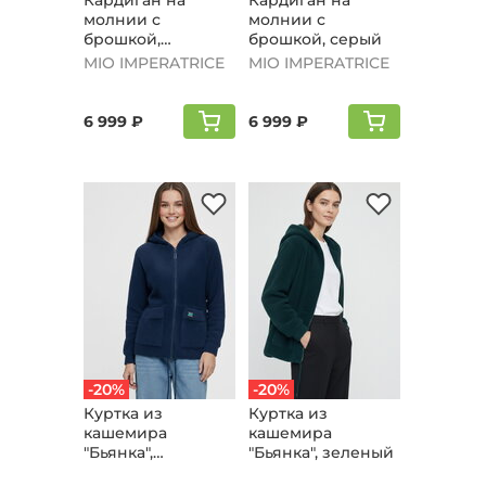
Кардиган на
Кардиган на
молнии с
молнии с
брошкой,
брошкой, серый
бордовый
MIO IMPERATRICE
MIO IMPERATRICE
6 999 ₽
6 999 ₽
-20%
-20%
Куртка из
Куртка из
кашемира
кашемира
"Бьянка",
"Бьянка", зеленый
джинсовый