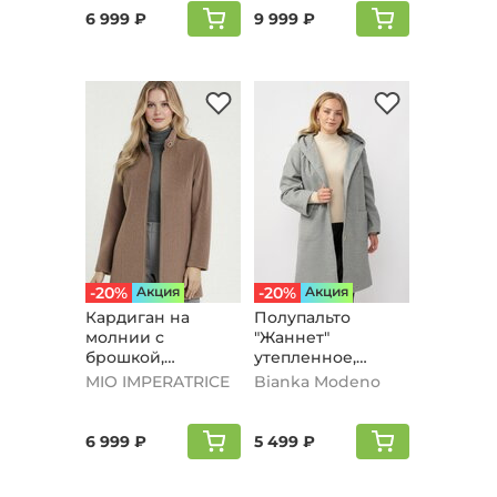
6 999 ₽
9 999 ₽
-20%
Aкция
-20%
Aкция
Кардиган на
Полупальто
молнии с
"Жаннет"
брошкой,
утепленное,
бежевый
серый
MIO IMPERATRICE
Bianka Modeno
6 999 ₽
5 499 ₽