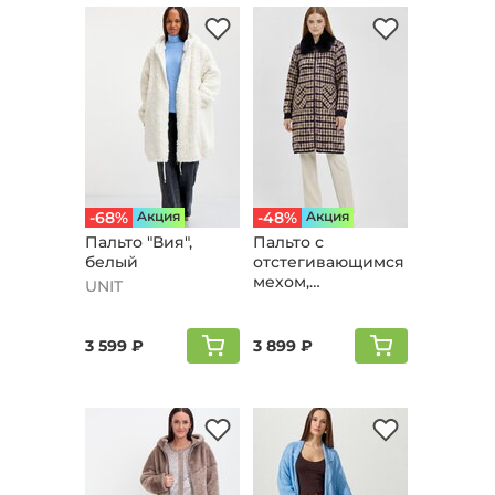
-68%
Aкция
-48%
Aкция
Пальто "Вия",
Пальто с
белый
отстегивающимся
мехом,
UNIT
баклажановый
3 599 ₽
3 899 ₽