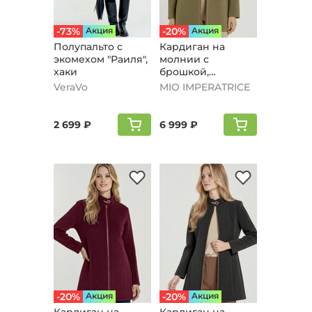
-73%
Aкция
-20%
Aкция
Полупальто с
Кардиган на
экомехом "Раиля",
молнии с
хаки
брошкой,
оливковый
VeraVo
MIO IMPERATRICE
2 699 ₽
6 999 ₽
-20%
Aкция
-20%
Aкция