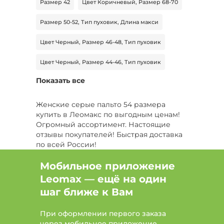
Размер 42
Цвет Коричневый, Размер 68-70
Размер 50-52, Тип пуховик, Длина макси
Цвет Черный, Размер 46-48, Тип пуховик
Цвет Черный, Размер 44-46, Тип пуховик
Показать все
Размер 48-50, Сезон Зима, Тип пальто
Сезон Зима, Тип пальто, Длина миди
Женские серые пальто 54 размера
купить в Леомакс по выгодным ценам!
Цвет Бежевый, Размер 48, Сезон Демисезон
Огромный ассортимент. Настоящие
отзывы покупателей! Быстрая доставка
Цвет Серый, Размер 48-50
по всей России!
Размер 46-48, Тип пальто, Длина миди
Мобильное приложение
Leomax — ещё на один
Цвет Серый, Размер 50-52
шаг ближе к Вам
Цвет Серый, Размер 50-52, Тип пальто
При оформлении первого заказа
Цвет Бежевый, Размер 60, Сезон Зима
через мобильное приложение