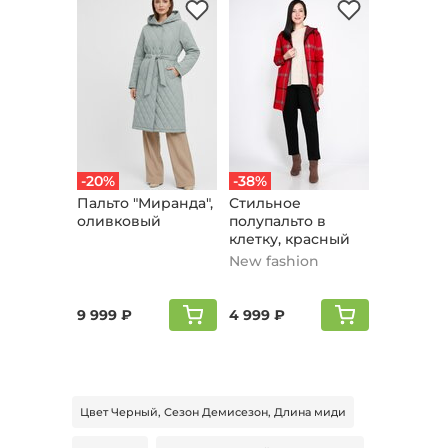
-20%
-38%
Пальто "Мирaнда",
Стильное
оливковый
полупальто в
клетку, красный
New fashion
9 999 ₽
4 999 ₽
Цвет Черный, Сезон Демисезон, Длина миди