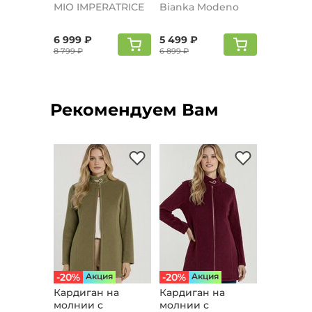
серый
MIO IMPERATRICE
Bianka Modeno
6 999 ₽
5 499 ₽
8 799 ₽
6 899 ₽
Рекомендуем Вам
-20%
Aкция
-20%
Aкция
Кардиган на
Кардиган на
молнии с
молнии с