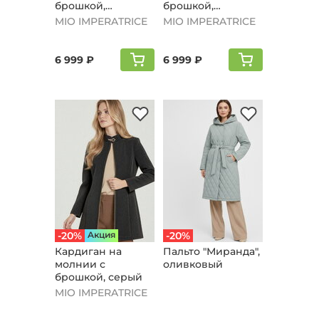
брошкой,
брошкой,
оливковый
бордовый
MIO IMPERATRICE
MIO IMPERATRICE
6 999 ₽
6 999 ₽
-20%
Aкция
-20%
Кардиган на
Пальто "Мирaнда",
молнии с
оливковый
брошкой, серый
MIO IMPERATRICE