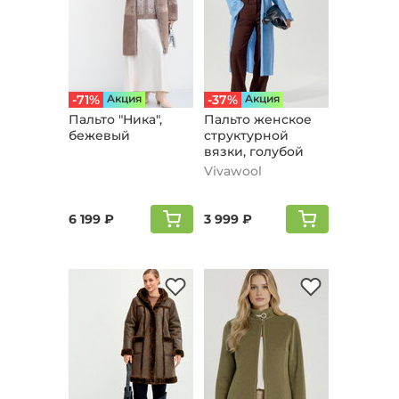
-71%
Aкция
-37%
Aкция
Пальто "Ника",
Пальто женское
бежевый
структурной
вязки, голубой
Vivawool
6 199 ₽
3 999 ₽