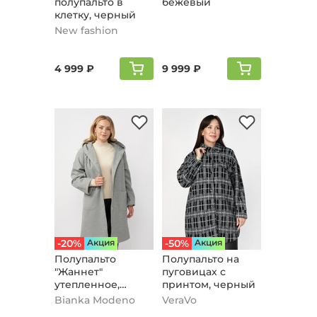
полупальто в
бежевый
клетку, черный
New fashion
4 999 ₽
9 999 ₽
-20%
Aкция
-50%
Aкция
Полупальто
Полупальто на
"Жаннет"
пуговицах с
утепленное,
принтом, черный
серый
Bianka Modeno
VeraVo