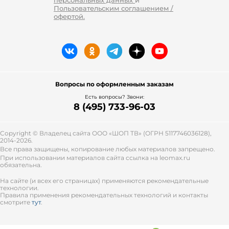
персональных данных
и
Пользовательским соглашением /
офертой.
Вопросы по оформленным заказам
Есть вопросы? Звони:
8 (495) 733-96-03
Copyright © Владелец сайта ООО «
ШОП ТВ
» (ОГРН 5117746036128),
2014-2026.
Все права защищены, копирование любых материалов запрещено.
При использовании материалов сайта ссылка на leomax.ru
обязательна.
На сайте (и всех его страницах) применяются рекомендательные
технологии.
Правила применения рекомендательных технологий и контакты
смотрите
тут
.