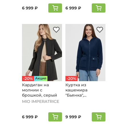
6 999 ₽
6 999 ₽
-20%
Aкция
-20%
Кардиган на
Куртка из
молнии с
кашемира
брошкой, серый
"Бьянка",
джинсовый
MIO IMPERATRICE
6 999 ₽
9 999 ₽