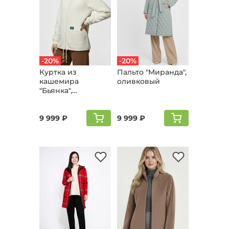
-20%
-20%
Куртка из
Пальто "Мирaнда",
кашемира
оливковый
"Бьянка",
молочный
9 999 ₽
9 999 ₽