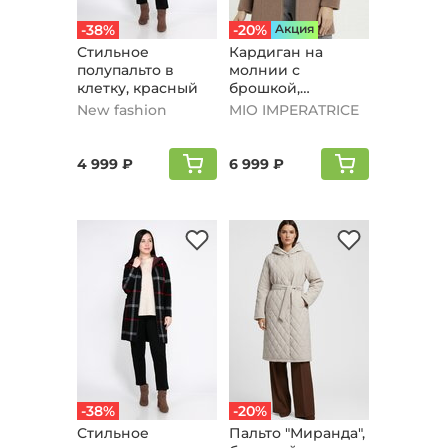
-38%
-20%
Aкция
Стильное
Кардиган на
полупальто в
молнии с
клетку, красный
брошкой,
бежевый
New fashion
MIO IMPERATRICE
4 999 ₽
6 999 ₽
-38%
-20%
Стильное
Пальто "Мирaнда",