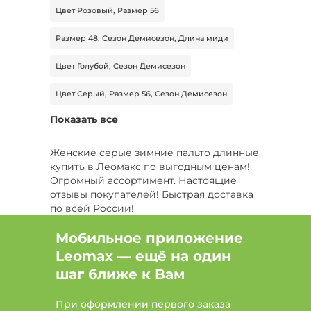
Цвет Розовый, Размер 56
Размер 48, Сезон Демисезон, Длина миди
Цвет Голубой, Сезон Демисезон
Цвет Серый, Размер 56, Сезон Демисезон
Показать все
Цвет Синий, Размер 46-48
Цвет Белый, Размер 50, Сезон Демисезон
Женские серые зимние пальто длинные
купить в Леомакс по выгодным ценам!
Цвет Белый, Длина макси
Размер 68-70
Огромный ассортимент. Настоящие
отзывы покупателей! Быстрая доставка
Цвет Коричневый, Размер 68-70
по всей России!
Цвет Черный, Сезон Зима, Длина миди
Мобильное приложение
Leomax — ещё на один
Цвет Черный, Размер 44-46, Сезон Зима
шаг ближе к Вам
Цвет Бежевый, Размер 44-46, Длина миди
При оформлении первого заказа