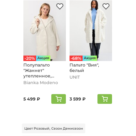
-20%
Aкция
-68%
Aкция
Полупальто
Пальто "Вия",
"Жаннет"
белый
утепленное,
UNIT
молочный
Bianka Modeno
5 499 ₽
3 599 ₽
Цвет Розовый, Сезон Демисезон