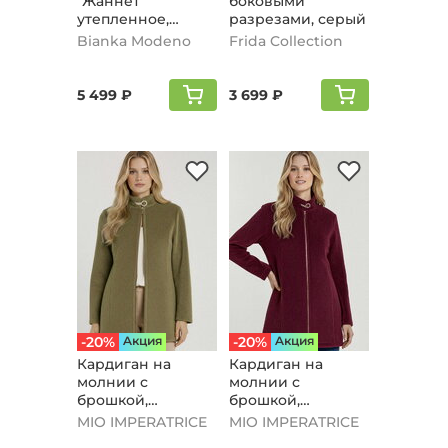
"Жаннет"
боковыми
утепленное,
разрезами, серый
серый
Bianka Modeno
Frida Collection
5 499 ₽
3 699 ₽
-20%
Aкция
-20%
Aкция
Кардиган на
Кардиган на
молнии с
молнии с
брошкой,
брошкой,
оливковый
бордовый
MIO IMPERATRICE
MIO IMPERATRICE