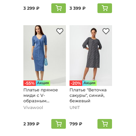
3 299 ₽
3 399 ₽
-55%
Aкция
-20%
Aкция
Платье прямое
Платье "Веточка
миди с V-
сакуры", синий,
образным
бежевый
вырезом, светло-
Vivawool
UNIT
бежевый
2 399 ₽
799 ₽