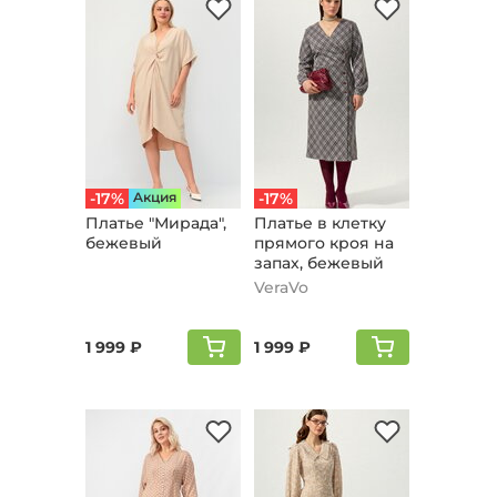
-17%
Aкция
-17%
Платье "Мирада",
Платье в клетку
бежевый
прямого кроя на
запах, бежевый
VeraVo
1 999 ₽
1 999 ₽