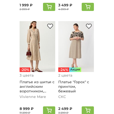
1 999 ₽
3 499 ₽
2 399 ₽
4 399 ₽
-20%
-24%
Aкция
3 цвета
2 цвета
Платье из шитья с
Платье "Горох" с
английским
принтом,
воротником,
бежевый
бежевый
Vivienne Mare
СКС
8 999 ₽
2 499 ₽
11 299 ₽
3 299 ₽