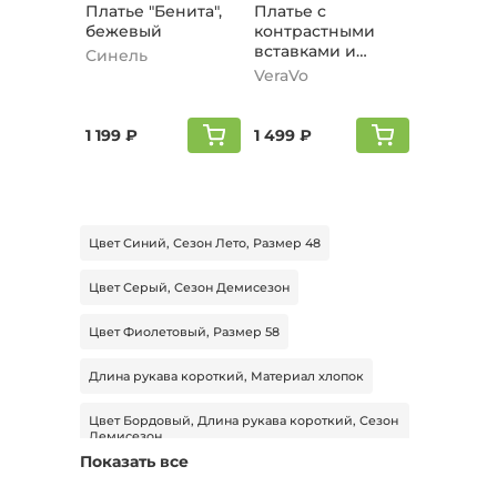
Платье "Бенита",
Платье с
бежевый
контрастными
вставками и
Синель
поясом, бежевый
VeraVo
1 199 ₽
1 499 ₽
Цвет Синий, Сезон Лето, Размер 48
Цвет Серый, Сезон Демисезон
Цвет Фиолетовый, Размер 58
Длина рукава короткий, Материал хлопок
Цвет Бордовый, Длина рукава короткий, Сезон
Демисезон
Показать все
Цвет Серый, Длина миди, Размер 66-68