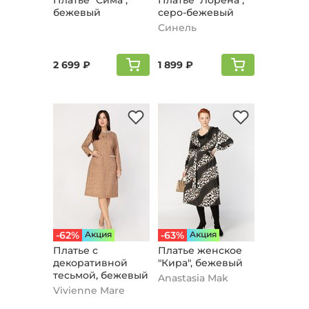
Платье "Сима",
Платье "Лорена",
бежевый
серо-бежевый
Синель
2 699 ₽
1 899 ₽
-62%
Aкция
-63%
Aкция
Платье с
Платье женское
декоративной
"Кира", бежевый
тесьмой, бежевый
Anastasia Mak
Vivienne Mare