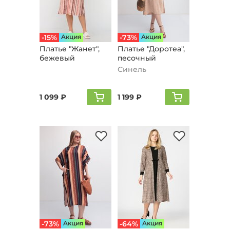
-15%
Aкция
-73%
Aкция
Платье "Жанет",
Платье "Доротеа",
бежевый
песочный
Синель
1 099 ₽
1 199 ₽
-73%
Aкция
-64%
Aкция