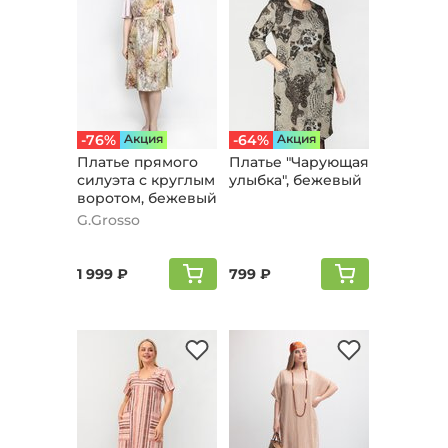
-76%
Aкция
-64%
Aкция
Платье прямого
Платье "Чарующая
силуэта с круглым
улыбка", бежевый
воротом, бежевый
G.Grosso
1 999 ₽
799 ₽