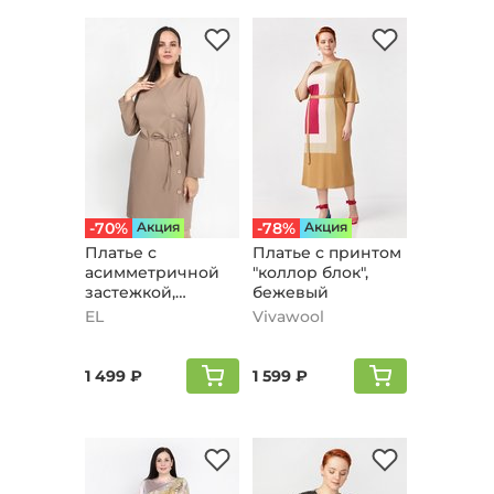
-70%
Aкция
-78%
Aкция
Платье с
Платье с принтом
асимметричной
"коллор блок",
застежкой,
бежевый
бежевый
EL
Vivawool
1 499 ₽
1 599 ₽