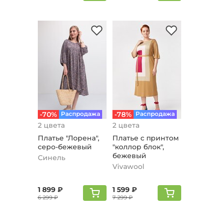
-70%
Распродажа
-78%
Распродажа
2 цвета
2 цвета
Платье "Лорена",
Платье с принтом
серо-бежевый
"коллор блок",
бежевый
Синель
Vivawool
1 899 ₽
1 599 ₽
6 299 ₽
7 299 ₽