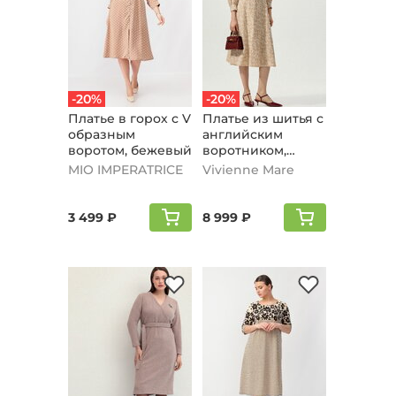
-20%
-20%
Платье в горох с V
Платье из шитья с
образным
английским
воротом, бежевый
воротником,
бежевый
MIO IMPERATRICE
Vivienne Mare
3 499 ₽
8 999 ₽