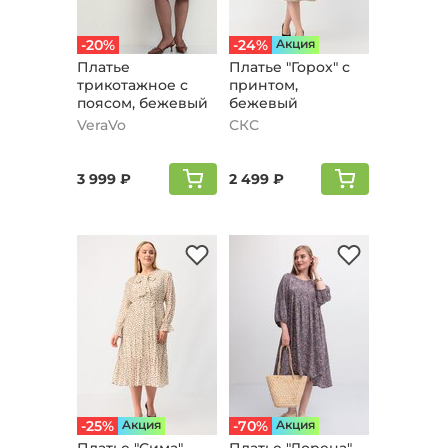
-20%
-24%
Aкция
Платье
Платье "Горох" с
трикотажное с
принтом,
поясом, бежевый
бежевый
VeraVo
СКС
3 999 ₽
2 499 ₽
-25%
Aкция
-70%
Aкция