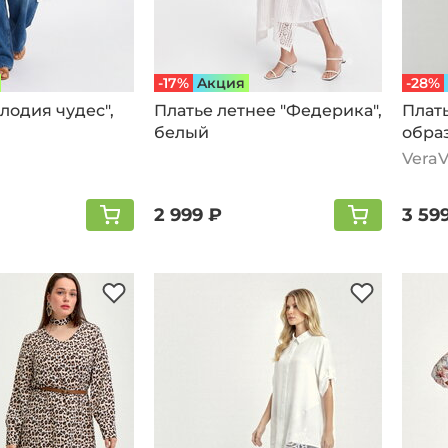
-17%
Aкция
-28%
лодия чудес",
Платье летнее "Федерика",
Плать
белый
обра
белы
Vera
2 999 ₽
3 59