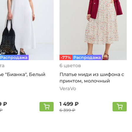
Распродажа
-77%
Распродажа
та
6 цветов
е "Бианка", Белый
Платье миди из шифона с
принтом, молочный
VeraVo
9 ₽
1 499 ₽
 ₽
6 399 ₽