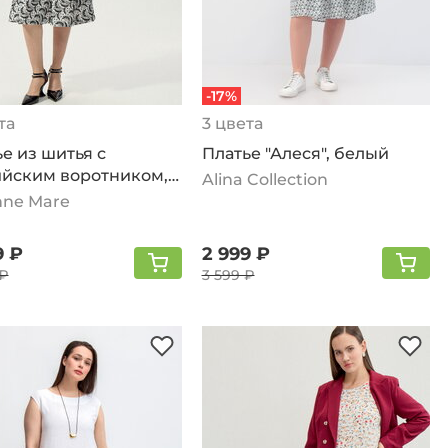
-17%
та
3 цвета
е из шитья с
Платье "Алеся", белый
ийским воротником,
Alina Collection
й
nne Mare
9 ₽
2 999 ₽
 ₽
3 599 ₽