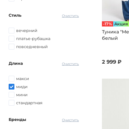
Стиль
Очистить
-17%
Aкция
вечерний
Туника "Ме
белый
платье-рубашка
повседневный
2 999 ₽
Длина
Очистить
макси
миди
мини
стандартная
Бренды
Очистить