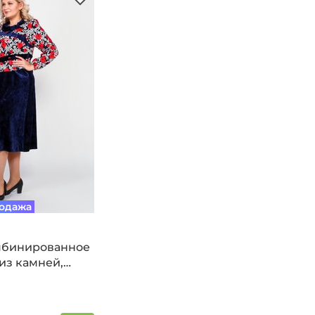
одажа
мбинированное
из камней,
й