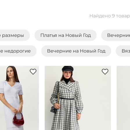
Найдено 9 това
 размеры
Платья на Новый Год
Вечерни
е недорогие
Вечерние на Новый Год
Вя
ые платья
Платья на выпускной
Платье-
ны
Трикотажные
Черно-белые платья