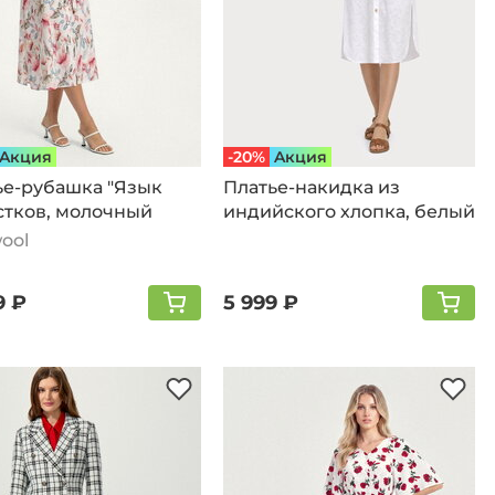
Aкция
-20%
Aкция
ье-рубашка "Язык
Платье-накидка из
стков, молочный
индийского хлопка, белый
ool
9 ₽
5 999 ₽