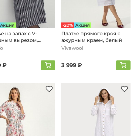
Aкция
-20%
Aкция
е на запах с V-
Платье прямого кроя с
зным вырезом,
ажурным краем, белый
й
Vo
Vivawool
9 ₽
3 999 ₽