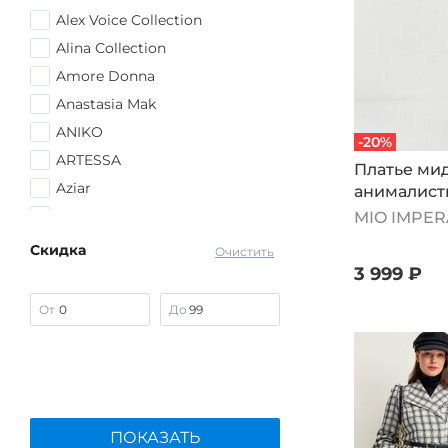
Alex Voice Collection
Alina Collection
Amore Donna
Anastasia Mak
ANIKO
-20%
ARTESSA
Платье мид
Aziar
анималис
принтом, 
Bel Fiore
MIO IMPER
Belezza
Скидка
Очистить
BfC
3 999 ₽
Bianka Modeno
От
До
Binitra Bini
City Code
DEMIRKOL
DIANIDA
ПОКАЗАТЬ
Edsel Krause