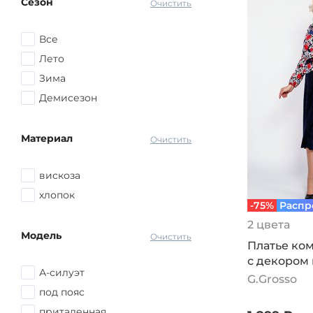
Сезон
Серый
Очистить
72-74
Красный
Все
Розовый
Лето
Желтый
Зима
Голубой
Демисезон
Оранжевый
Синий
Материал
Очистить
другой
вискоза
хлопок
-75%
Распр
2 цвета
Модель
Очистить
Платье ко
с декором 
А-силуэт
сине-белы
G.Grosso
под пояс
приталенная