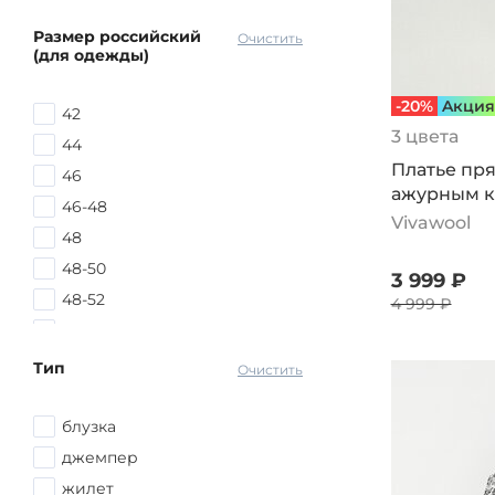
Размер российский
Очистить
(для одежды)
-20%
Aкция
42
3 цвета
44
Платье пря
46
ажурным к
46-48
Vivawool
48
48-50
3 999 ₽
48-52
4 999 ₽
50
50-52
Тип
Очистить
52
52-54
блузка
54
джемпер
54-56
жилет