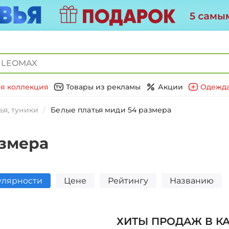
я коллекция
Товары из рекламы
Акции
Одежда
ья, туники
Белые платья миди 54 размера
азмера
улярности
Цене
Рейтингу
Названию
ХИТЫ ПРОДАЖ В К