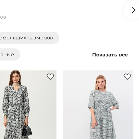
ров
е больших размеров
заные
Показать все
пиджак
Платье-рубашка
Платья от 1500 руб