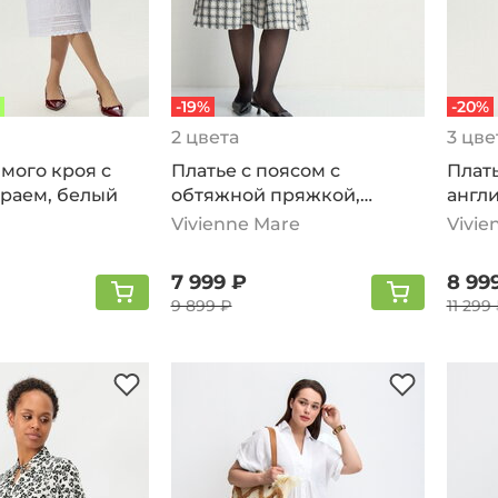
-19%
-20%
2 цвета
3 цве
мого кроя с
Платье с поясом с
Плать
раем, белый
обтяжной пряжкой,
англ
белый
белы
Vivienne Mare
Vivie
7 999 ₽
8 99
9 899 ₽
11 299