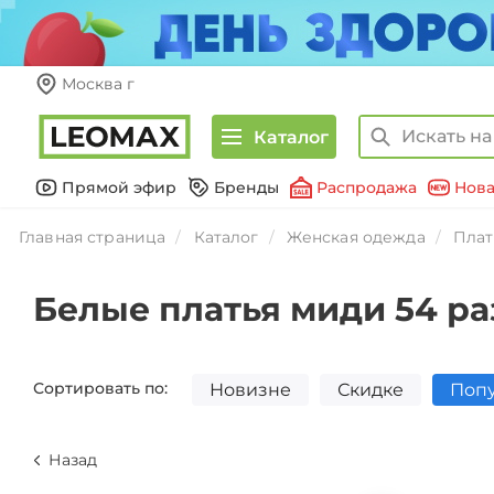
Москва г
Каталог
Прямой эфир
Бренды
Распродажа
Нова
Главная страница
Каталог
Женская одежда
Плат
Белые платья миди 54 р
Сортировать по:
Новизне
Скидке
Поп
Назад