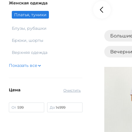
Женская одежда
Платья, туники
Блузы, рубашки
Большие
Брюки, шорты
Вечерни
Верхняя одежда
Показать все
Кружевн
Сарафа
Цена
Очистить
От
До