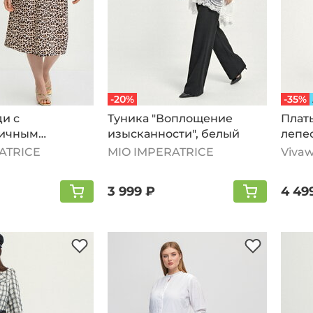
-20%
-35%
и с
Туника "Воплощение
Плат
тичным
изысканности", белый
лепе
белый
ATRICE
MIO IMPERATRICE
Vivaw
3 999 ₽
4 49