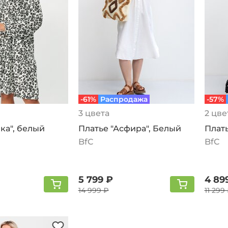
-61%
Распродажа
-57%
3 цвета
2 цве
ка", белый
Платье "Асфира", Белый
Плать
BfC
BfC
5 799 ₽
4 89
14 999 ₽
11 299