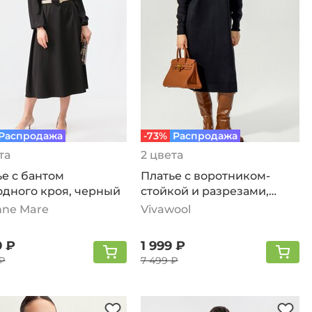
Распродажа
-73%
Распродажа
та
2 цвета
е с бантом
Платье с воротником-
одного кроя, черный
стойкой и разрезами,
черный
nne Mare
Vivawool
9 ₽
1 999 ₽
₽
7 499 ₽