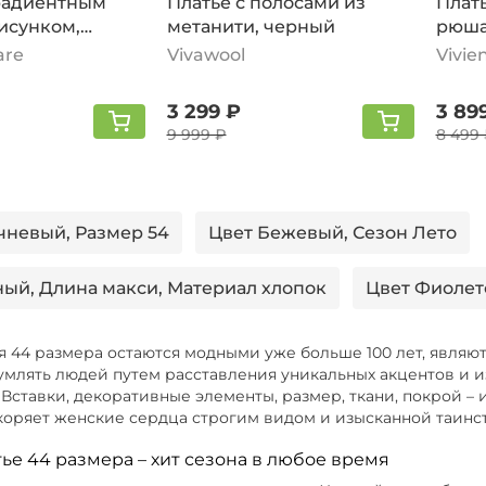
градиентным
Платье с полосами из
Плать
исунком,
метанити, черный
рюша
are
Vivawool
Vivie
3 299 ₽
3 89
9 999 ₽
8 499
чневый, Размер 54
Цвет Бежевый, Сезон Лето
ный, Длина макси, Материал хлопок
Цвет Фиолет
жки без застежки, Модель приталенная, Длина миди
я 44 размера остаются модными уже больше 100 лет, являю
умлять людей путем расставления уникальных акцентов и 
Вставки, декоративные элементы, размер, ткани, покрой – 
й, Модель свободная модель, Размер 48
коряет женские сердца строгим видом и изысканной таинс
ый, Материал вискоза, Размер 52
ье 44 размера – хит сезона в любое время