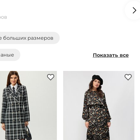
ров
е больших размеров
заные
Показать все
пиджак
Платье-рубашка
Платья от 1500 руб