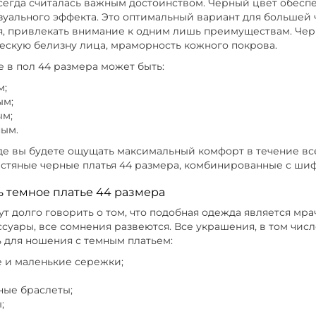
сегда считалась важным достоинством. Черный цвет обеспе
ный, Модель свободная модель, Размер 52
Размер
зуального эффекта. Это оптимальный вариант для большей 
, привлекать внимание к одним лишь преимуществам. Черн
ескую белизну лица, мраморность кожного покрова.
си, Размер 42
Цвет Фиолетовый, Длина макси, Ра
 в пол 44 размера может быть:
ой, Длина миди, Размер 54
Цвет Желтый, Стиль п
м;
ым;
м;
ный, Длина макси, большие размеры
Цвет Зелены
ым.
де вы будете ощущать максимальный комфорт в течение вс
ый, Сезон Демисезон, Размер 64-66
Цвет Черный
стяные черные платья 44 размера, комбинированные с шиф
ь темное платье 44 размера
й, Сезон Демисезон, Размер 64-66
т долго говорить о том, что подобная одежда является мра
суары, все сомнения развеются. Все украшения, в том чис
 для ношения с темным платьем:
 и маленькие сережки;
ые браслеты;
;