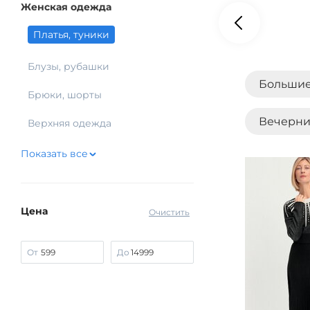
Женская одежда
Платья, туники
Блузы, рубашки
Большие
Брюки, шорты
Вечерни
Верхняя одежда
Показать все
Кружевн
Сарафа
Цена
Очистить
От
До