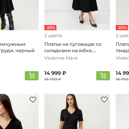
-20%
-20%
2 цвета
2 цве
жемчужным
Платье на пуговицах со
Плат
груди, черный
складками на юбке,
твид
черный
Vivienne Mare
Vivie
14 999 ₽
14 9
18 799 ₽
18 799