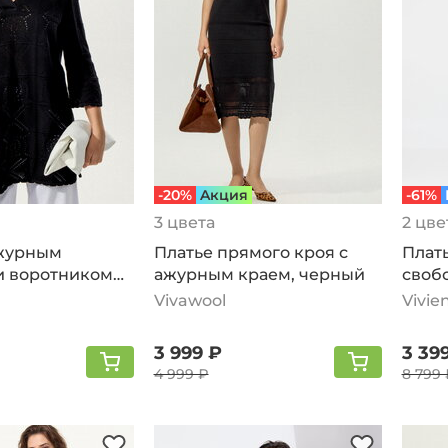
-20%
Aкция
-61%
3 цвета
2 цве
ажурным
Платье прямого кроя с
Плать
и воротником
ажурным краем, черный
своб
ный
Vivawool
Vivie
3 999 ₽
3 39
4 999 ₽
8 799 