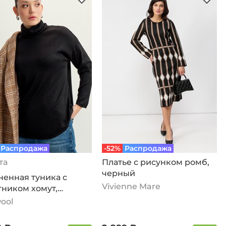
Распродажа
-52%
Распродажа
та
Платье с рисунком ромб,
черный
ненная туника с
Vivienne Mare
тником хомут,
ый
ool