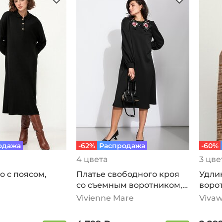
одажа
-62%
Распродажа
-60%
4 цвета
3 цве
о с поясом,
Платье свободного кроя
Удли
со съемным воротником,
воро
черный
черн
Vivienne Mare
Vivaw