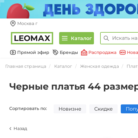
Москва г
Каталог
Прямой эфир
Бренды
Распродажа
Нова
Главная страница
Каталог
Женская одежда
Плат
Черные платья 44 разме
Сортировать по:
Новизне
Скидке
Поп
Назад