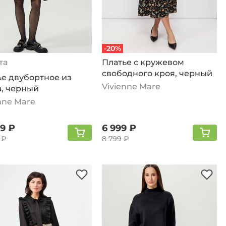
-20%
та
Платье с кружевом
свободного кроя, черный
ье двубортное из
Vivienne Mare
а, черный
nne Mare
99 ₽
6 999 ₽
 ₽
8 799 ₽