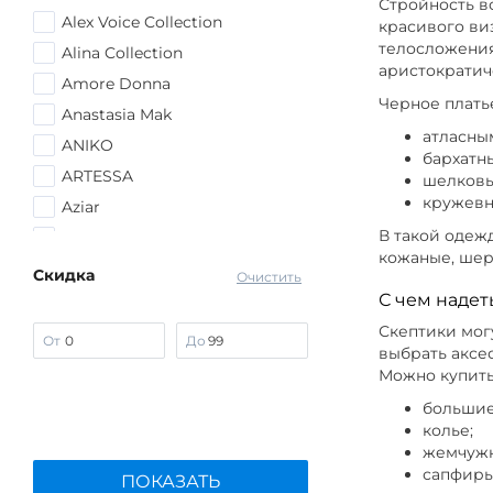
Стройность в
Alex Voice Collection
Цвет Крас
красивого ви
телосложения
Alina Collection
аристократич
Длина мак
Amore Donna
Черное платье
Anastasia Mak
Цвет Голуб
атласны
ANIKO
бархатн
ARTESSA
шелковы
Цвет Зеле
кружевн
Aziar
В такой одеж
Bel Fiore
Цвет Черн
кожаные, шер
Belezza
Скидка
Очистить
BfC
С чем надет
Цвет Белы
Bianka Modeno
Скептики могу
От
До
выбрать аксес
Binitra Bini
Можно купить
City Code
большие
DEMIRKOL
колье;
жемчужн
DIANIDA
сапфиры
ПОКАЗАТЬ
Edsel Krause