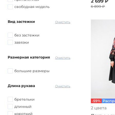
2 699 ₽
6 899 ₽
свободная модель
Вид застежки
Очистить
без застежки
завязки
Размерная категория
Очистить
большие размеры
Длина рукава
Очистить
бретельки
-59%
Распр
длинный
2 цвета
короткий