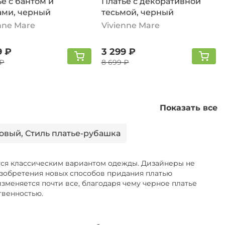
е с бантом и
Платье с декоративной
ми, черный
тесьмой, черный
nne Mare
Vivienne Mare
9 ₽
3 299 ₽
 ₽
8 699 ₽
Показать все
овый, Стиль платье-рубашка
тся классическим вариантом одежды. Дизайнеры не
изобретения новых способов придания платью
изменяется почти все, благодаря чему черное платье
твенностью.