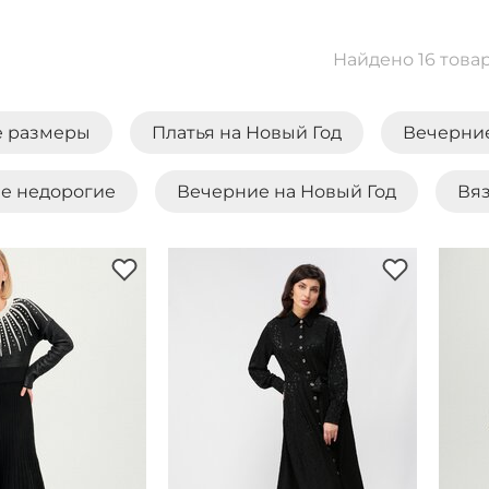
Найдено 16 това
 размеры
Платья на Новый Год
Вечерни
е недорогие
Вечерние на Новый Год
Вя
ые платья
Платья на выпускной
Платье-
ны
Трикотажные
Черно-белые платья