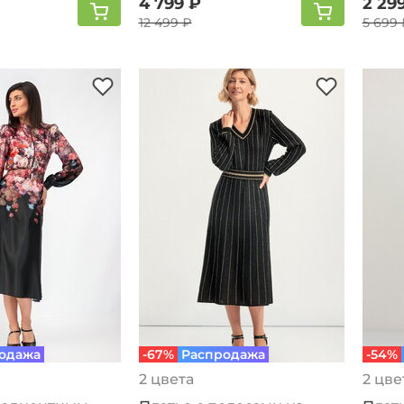
4 799 ₽
2 29
12 499 ₽
5 699 
одажа
-67%
Распродажа
-54%
2 цвета
2 цве