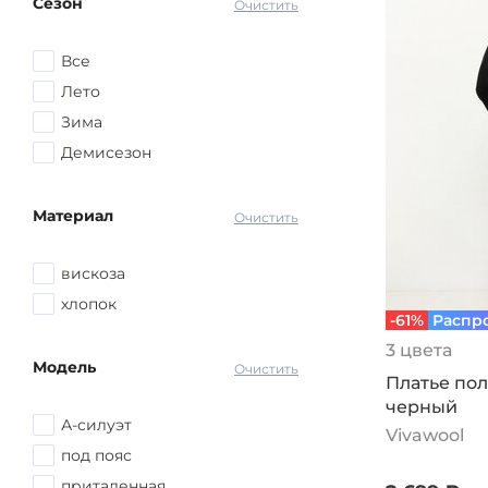
Сезон
Серый
Очистить
72-74
Красный
Все
Розовый
Лето
Желтый
Зима
Голубой
Демисезон
Оранжевый
Синий
Материал
Очистить
другой
вискоза
хлопок
-61%
Распр
3 цвета
Модель
Очистить
Платье пол
черный
А-силуэт
Vivawool
под пояс
приталенная