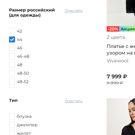
Размер российский
Очистить
(для одежды)
-20%
Aкция
42
2 цвета
44
Платье с 
46
узором на 
46-48
Vivawool
48
48-50
7 999 ₽
48-52
9 999 ₽
50
50-52
Тип
Очистить
52
52-54
блузка
54
джемпер
54-56
жилет