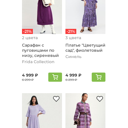
-21%
-21%
2 цвета
3 цвета
Сарафан с
Платье "Цвeтущий
пуговицами по
сад", фиолетовый
низу, сиреневый
Синель
Frida Collection
4 999 ₽
4 999 ₽
6 299 ₽
6 299 ₽