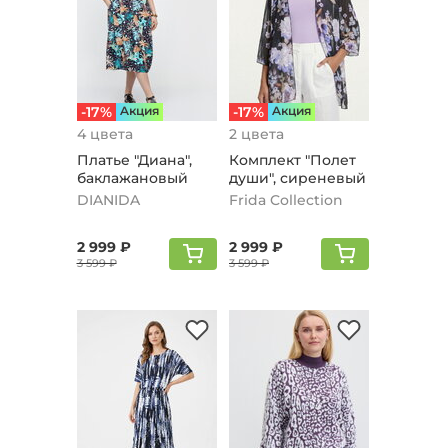
-17%
Aкция
-17%
Aкция
4 цвета
2 цвета
Плaтье "Диaна",
Комплект "Полет
баклажановый
души", сиреневый
DIANIDA
Frida Collection
2 999 ₽
2 999 ₽
3 599 ₽
3 599 ₽