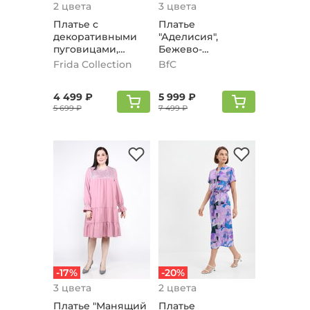
2 цвета
3 цвета
Платье с
Платье
декоративными
"Аделисия",
пугoвицами,
Бежево-
сиреневый
сиреневый
Frida Collection
BfC
4 499 ₽
5 999 ₽
5 699 ₽
7 499 ₽
-17%
-20%
3 цвета
2 цвета
Платье "Манящий
Платье