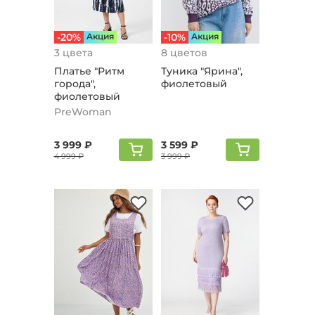
-20%
Aкция
-10%
Aкция
3 цвета
8 цветов
Платье "Ритм
Туника "Ярина",
города",
фиолетовый
фиолетовый
PreWoman
3 999 ₽
3 599 ₽
4 999 ₽
3 999 ₽