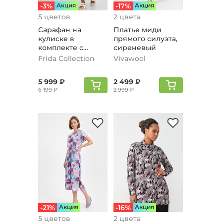
-3%
Aкция
-17%
Aкция
5 цветов
2 цвета
Сарафан на
Платье миди
кулиске в
прямого силуэта,
комплекте с
сиреневый
блузой,
Frida Collection
Vivawool
сиреневый
5 999 ₽
2 499 ₽
6 199 ₽
2 999 ₽
-21%
Aкция
-16%
Aкция
5 цветов
2 цвета