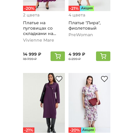
-20%
-21%
Aкция
2 цвета
4 цвета
Платье на
Платье "Лира",
пуговицах со
фиолетовый
складками на
PreWoman
юбке, фиолетовый
Vivienne Mare
14 999 ₽
4 999 ₽
18 799 ₽
6 299 ₽
-21%
-20%
Aкция