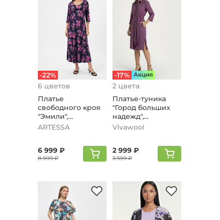
-22%
-17%
Aкция
6 цветов
2 цвета
Платье
Платье-туника
свободного кроя
"Город больших
"Эмили",
надежд",
сиреневый
сиреневый
ARTESSA
Vivawool
6 999 ₽
2 999 ₽
8 999 ₽
3 599 ₽