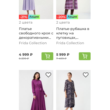
-21%
Aкция
-20%
Aкция
2 цвета
2 цвета
Платье
Платье-рубашка в
свободного кроя с
клетку на
декоративными
пуговицах,
патами,
сиреневый
Frida Collection
Frida Collection
сиреневый
4 999 ₽
5 999 ₽
6 299 ₽
7 499 ₽