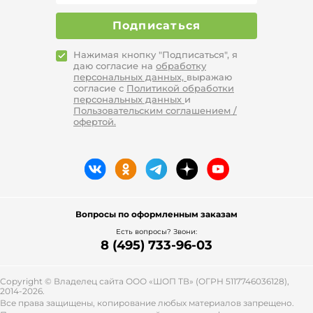
одежда включает в себя красивые
декоративные элементы на плечах
Подписаться
(треугольной формы).
Нажимая кнопку "Подписаться", я
Без рукавов
даю согласие на
обработку
персональных данных,
выражаю
Подбирая фиолетовое платье без
согласие с
Политикой обработки
рукавов, нужно не забывать о золотой
персональных данных
и
Пользовательским соглашением /
середине. Есть одежда, которая имеет
офертой.
оголенные плечи, обработанные по
пройме. Открытый наряд имеет строгий
и лаконичный вид благодаря своей
расцветке, однако может смотреться
немного вульгарно. Образ
очаровательной девушки возможно
подчеркнуть маленьким рукавом.
Вопросы по оформленным заказам
Есть вопросы? Звони:
С кружевами
8 (495) 733-96-03
Подобная одежда обладает
романтичным настроением. При
Copyright © Владелец сайта ООО «
ШОП ТВ
» (ОГРН 5117746036128),
моделировании такого платья
2014-2026.
Все права защищены, копирование любых материалов запрещено.
дизайнеры применяют подклад,