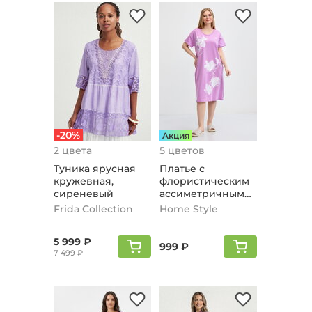
-20%
Aкция
2 цвета
5 цветов
Туника ярусная
Платье с
кружевная,
флористическим
сиреневый
ассиметричным
принтом,
Frida Collection
Home Style
сиреневый
5 999 ₽
999 ₽
7 499 ₽