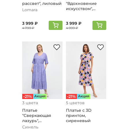
рассвет", лиловый
"Вдохновение
искусством",
Lomara
лиловый
3 999 ₽
3 999 ₽
4 799 ₽
4 999 ₽
-21%
Aкция
-21%
Aкция
3 цвета
5 цветов
Платье
Платье с 3D
"Сверкающая
принтом,
лазурь",
сиреневый
сиреневый
Синель