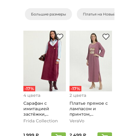
Большие размеры
Платья на Новый Год
-17%
-17%
4 цвета
2 цвета
Сарафан с
Платье прямое с
имитацией
лампасом и
застёжки,
принтом,
баклажановый
сиреневый
Frida Collection
VeraVo
1 999 ₽
2 499 ₽