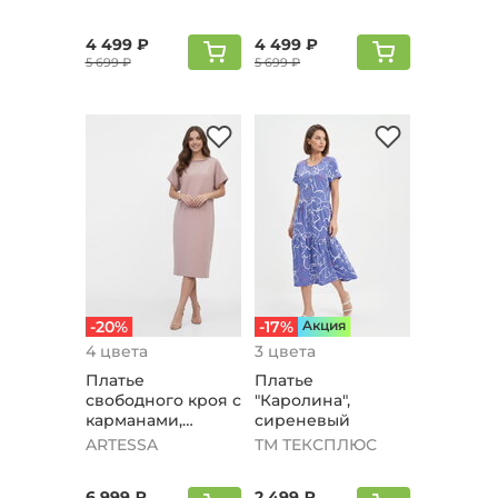
4 499 ₽
4 499 ₽
5 699 ₽
5 699 ₽
-20%
-17%
Aкция
4 цвета
3 цвета
Платье
Платье
свободного кроя с
"Кaролина",
карманaми,
сиреневый
лавандово-
ARTESSA
ТМ ТЕКСПЛЮС
розовый
6 999 ₽
2 499 ₽