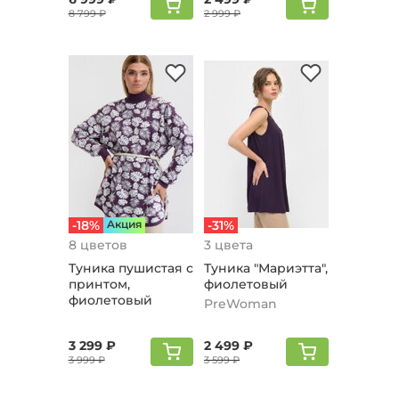
8 799 ₽
2 999 ₽
-18%
Aкция
-31%
8 цветов
3 цвета
Туника пушистая с
Туника "Мариэтта",
принтом,
фиолетовый
фиолетовый
PreWoman
3 299 ₽
2 499 ₽
3 999 ₽
3 599 ₽