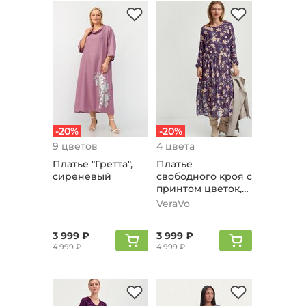
-20%
-20%
9 цветов
4 цвета
Платье "Гретта",
Платье
сиреневый
свободного кроя с
принтом цветок,
сиреневый
VeraVo
3 999 ₽
3 999 ₽
4 999 ₽
4 999 ₽