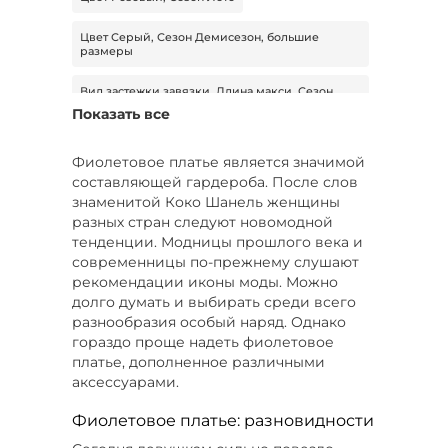
Цвет Серый, Сезон Демисезон, большие
размеры
Вид застежки завязки, Длина макси, Сезон
Лето
Показать все
Цвет Зеленый, Материал хлопок, Размер 56
Фиолетовое платье является значимой
составляющей гардероба. После слов
Цвет Розовый, Длина миди, Сезон Лето
знаменитой Коко Шанель женщины
разных стран следуют новомодной
Модель приталенная, Стиль повседневный,
Материал хлопок
тенденции. Модницы прошлого века и
современницы по-прежнему слушают
Модель свободная модель, Материал вискоза,
рекомендации иконы моды. Можно
Сезон Демисезон
долго думать и выбирать среди всего
разнообразия особый наряд. Однако
Модель свободная модель, Сезон Демисезон,
гораздо проще надеть фиолетовое
Размер 52
платье, дополненное различными
аксессуарами.
Модель свободная модель, Длина рукава
длинный, Размер 52
Фиолетовое платье: разновидности
Цвет Зеленый, Длина миди, Размер 52