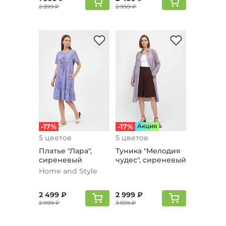
2 399 ₽
2 999 ₽
-17%
-17%
Aкция
5 цветов
5 цветов
Платье "Лaрa",
Туника "Мелодия
сиреневый
чудес", сиреневый
Home and Style
2 499 ₽
2 999 ₽
2 999 ₽
3 599 ₽