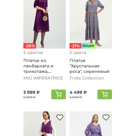
-26%
-21%
Aкция
5 цветов
2 цвета
Платье из
Платье
панбархата и
"Хрустальная
трикотажа,
роса", сиреневый
фиолетовый
MIO IMPERATRICE
Frida Collection
3 999 ₽
4 499 ₽
5 399 ₽
5 699 ₽