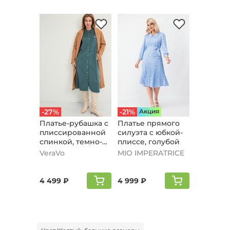
-27%
-21%
Aкция
Платье-рубашка с
Платье прямого
плиссированной
силуэта с юбкой-
спинкой, темно-
плиссе, голубой
бирюзовый
VeraVo
MIO IMPERATRICE
4 499 ₽
4 999 ₽