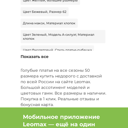
Цвет Желтый, большие размеры
Цвет Бежевый, Размер 62
Длина макси, Материал хлопок
Цвет Зеленый, Модель А-силуэт, Материал
хлопок
Цвет Фиолетовый, Стиль платье-рубашка
Показать все
Цвет Синий, Материал вискоза, Размер 48
Голубые платья на все сезоны 50
Сезон Лето, Размер 42
размера купить недорого с доставкой
по всей России на сайте Leomax.
Длина макси, Сезон Лето, Размер 60
Большой ассотимент моделей и
цветовых гамм. Все размеры в наличии.
Цвет Бордовый, Размер 48-50
Размер 70
Покупка в 1 клик. Реальные отзывы и
бонусная карта.
Цвет Белый, Размер 46-48
Мобильное приложение
Цвет Черный, Сезон Лето, Размер 54-56
Leomax — ещё на один