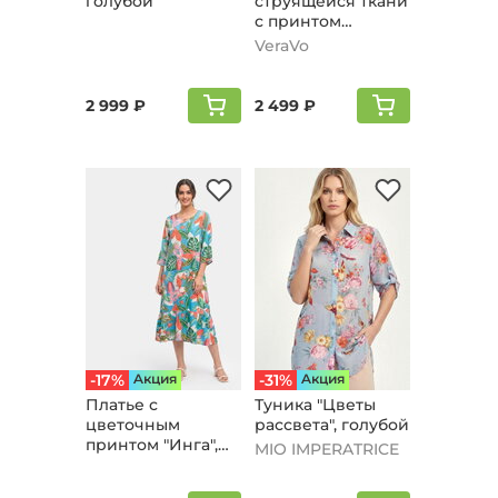
голубой
струящейся ткани
с принтом
леопард, голубой
VeraVo
2 999 ₽
2 499 ₽
-17%
Aкция
-31%
Aкция
Платье с
Туника "Цветы
цветочным
рассвета", голубой
принтом "Инга",
MIO IMPERATRICE
голубой