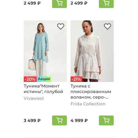
2 499 ₽
2 499 ₽
-20%
Aкция
-21%
Туника"Момент
Туника с
истины", голубой
плиссированным
воланом, серо-
Vivawool
голубой
Frida Collection
3 499 ₽
4 999 ₽