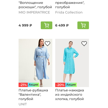
"Воплощение
преображения",
роскоши", голубой
голубой
MIO IMPERATRICE
Frida Collection
4 999 ₽
6 499 ₽
-21%
Aкция
-20%
Aкция
Платье-рубашка
Платье-накидка
"Валентина",
из индийского
голубой
хлопка, голубой
UNIT