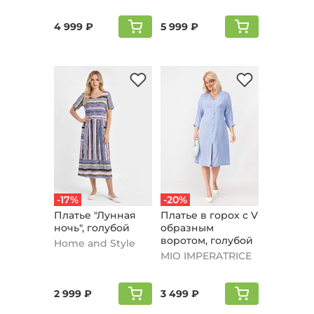
4 999 ₽
5 999 ₽
-17%
-20%
Платье "Лyнная
Платье в горох с V
ночь", голубой
образным
воротом, голубой
Home and Style
MIO IMPERATRICE
2 999 ₽
3 499 ₽