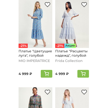
-21%
-21%
Aкция
Платье "Цветущие
Платье "Расцветы
луга", голубой
надежд", голубой
MIO IMPERATRICE
Frida Collection
4 999 ₽
4 999 ₽