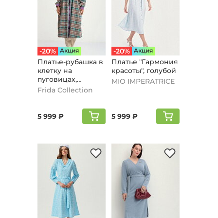
-20%
Aкция
-20%
Aкция
Платье-рубашка в
Платье "Гармония
клетку на
красоты", голубой
пуговицах,
MIO IMPERATRICE
мятный
Frida Collection
5 999 ₽
5 999 ₽