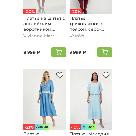
-20%
-20%
Платье из шитья с
Платье
английским
трикотажное с
воротником,
поясом, серо-
голубой
голубой
Vivienne Mare
VeraVo
8 999 ₽
3 999 ₽
-21%
Aкция
-19%
Aкция
Платье
Платье "Мелодия