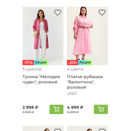
-17%
Aкция
-21%
Aкция
5 цветов
4 цвета
Туника "Мелодия
Платье-рубашка
чудес", розовый
"Валентина",
розовый
UNIT
2 999 ₽
4 999 ₽
3 599 ₽
6 299 ₽