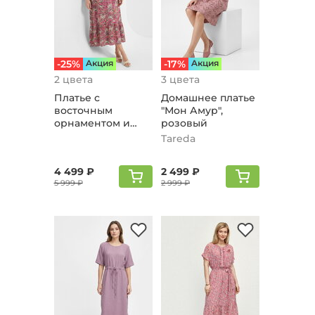
-25%
Aкция
-17%
Aкция
2 цвета
3 цвета
Платье с
Домашнее платье
восточным
"Мон Амур",
орнаментом и
розовый
кистями, фуксия
Tareda
4 499 ₽
2 499 ₽
5 999 ₽
2 999 ₽