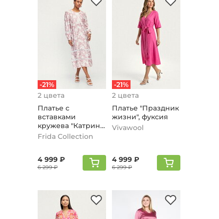
-21%
-21%
2 цвета
2 цвета
Платье с
Платье "Праздник
вставками
жизни", фуксия
кружева "Катрин",
Vivawool
пудровый
Frida Collection
4 999 ₽
4 999 ₽
6 299 ₽
6 299 ₽