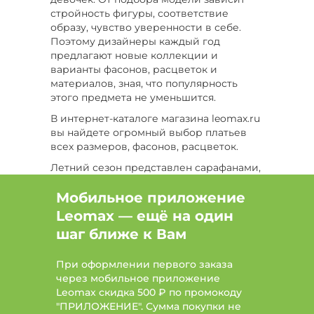
стройность фигуры, соответствие
Цвет Голубой, Сезон Лето, Размер 44
образу, чувство уверенности в себе.
Поэтому дизайнеры каждый год
Цвет Зеленый, Длина макси, Размер 48
предлагают новые коллекции и
варианты фасонов, расцветок и
Цвет Мультиколор, Сезон Демисезон, Размер
материалов, зная, что популярность
54
этого предмета не уменьшится.
В интернет-каталоге магазина leomax.ru
Цвет Зеленый, Длина миди, Размер 48
вы найдете огромный выбор платьев
всех размеров, фасонов, расцветок.
Цвет Бордовый, Сезон Лето, большие размеры
Летний сезон представлен сарафанами,
Цвет Черный, Длина миди, Размер 50-52
легкими платьями из тонкого хлопка с
расклешенным свободным фасоном или
Мобильное приложение
Цвет Белый, Длина макси, Размер 50
длиной в пол. Молодым женщинам
Leomax — ещё на один
понравятся платья классического
шаг ближе к Вам
Цвет Синий, Сезон Демисезон, Размер 46-48
фасона в ретро стиле с аккуратными
воротничками, рукавами-фонариками и
Цвет Черный, Сезон Демисезон, Размер 62-64
При оформлении первого заказа
тонким поясом. Дамы постарше оценят
через мобильное приложение
женские платья длиной до колена, без
Цвет Белый, Сезон Лето, Размер 46-48
Leomax скидка 500 ₽ по промокоду
рукавов, с широким поясом или модели
"ПРИЛОЖЕНИЕ". Сумма покупки не
свободного кроя в стиле бохо.