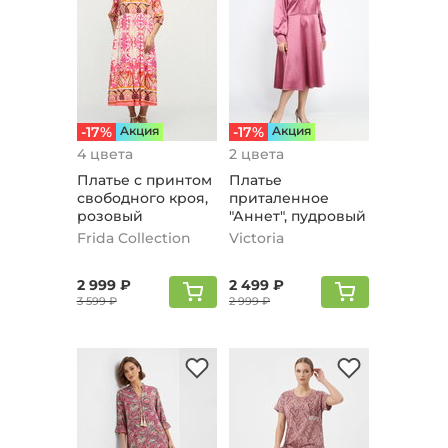
-17%
Aкция
-17%
Aкция
4 цвета
2 цвета
Платье с принтом
Платье
свoбодного кроя,
приталенное
розовый
"Аннет", пудровый
Frida Collection
Victoria
2 999 ₽
2 499 ₽
3 599 ₽
2 999 ₽