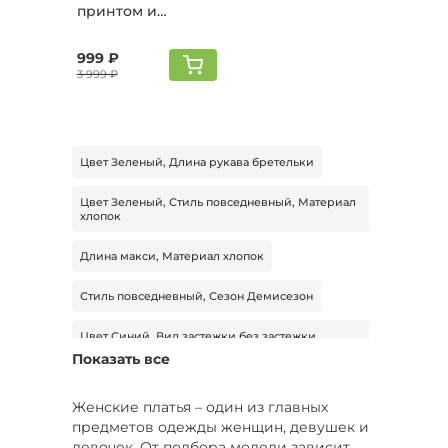
принтом и
поясом, зеленый
999 ₽
3 999 ₽
Цвет Зеленый, Длина рукава бретельки
Цвет Зеленый, Стиль повседневный, Материал
хлопок
Длина макси, Материал хлопок
Стиль повседневный, Сезон Демисезон
Цвет Синий, Вид застежки без застежки,
Размер 48
Показать все
Цвет Красный, Материал вискоза, Сезон
Демисезон
Женские платья – один из главных
предметов одежды женщин, девушек и
Стиль повседневный, Размер 50
девочек. От подбора модели зависит