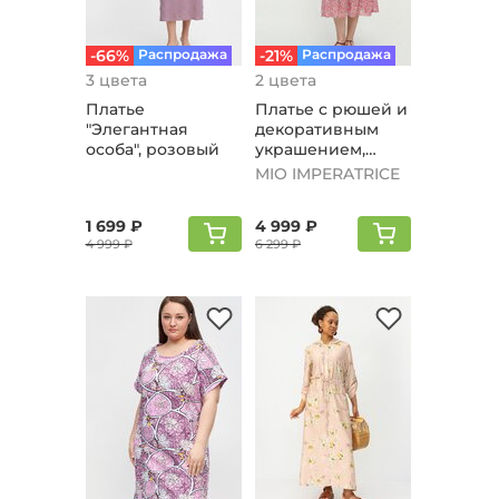
-66%
Распродажа
-21%
Распродажа
3 цвета
2 цвета
Платье
Платье с рюшей и
"Элегантная
декоративным
особа", розовый
украшением,
розовый
MIO IMPERATRICE
1 699 ₽
4 999 ₽
4 999 ₽
6 299 ₽