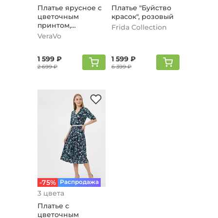
Платье ярусное с
Платье "Буйство
цветочным
красок", розовый
принтом,
Frida Collection
коралловый
VeraVo
1 599 ₽
1 599 ₽
2 699 ₽
6 399 ₽
-75%
Распродажа
3 цвета
Платьe с
цветочным