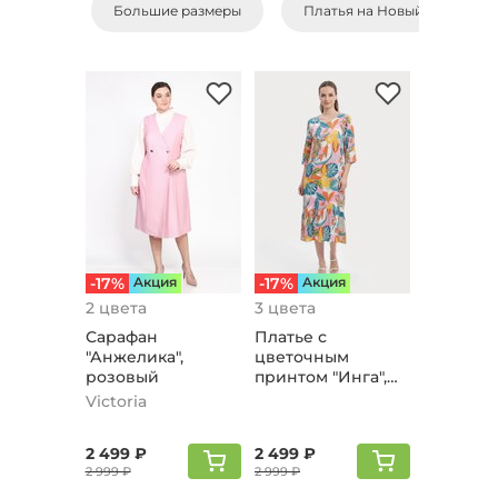
Большие размеры
Платья на Новый Год
-17%
Aкция
-17%
Aкция
2 цвета
3 цвета
Сарафан
Платье с
"Анжелика",
цветочным
розовый
принтом "Инга",
розовый
Victoria
2 499 ₽
2 499 ₽
2 999 ₽
2 999 ₽