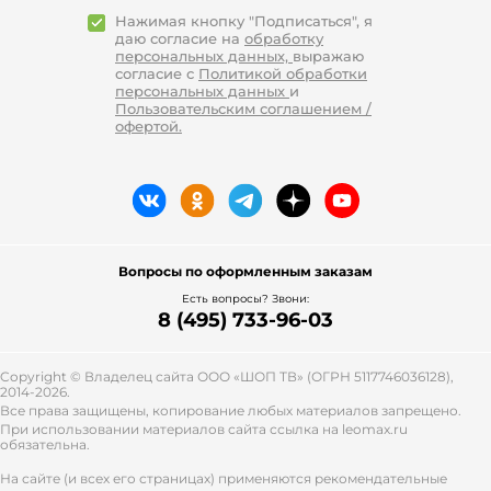
такой вариант стоит выбрать при
Нажимая кнопку "Подписаться", я
Т-образной фигуре.
даю согласие на
обработку
Облегающее платье –
персональных данных,
выражаю
оптимальный выбор для стройных
согласие с
Политикой обработки
девушек, которые имеют
персональных данных
и
Пользовательским соглашением /
практически идеальную фигуру.
офертой.
Нужно помнить, что в подобной
одежде все минусы фигуры будут
сразу же заметны. Для
изготовления красивой женской
одежды применяются
трикотажный, кружевной,
гипюровый, шелковый материалы.
Вопросы по оформленным заказам
Также серое платье мини может
Есть вопросы? Звони:
быть атласным, парчовым,
8 (495) 733-96-03
бархатным.
Повседневные женские платья с
Copyright © Владелец сайта ООО «
ШОП ТВ
» (ОГРН 5117746036128),
рукавом и без него
2014-2026.
Все права защищены, копирование любых материалов запрещено.
Для ежедневного ношения можно
При использовании материалов сайта ссылка на leomax.ru
надеть женское платье из природного
обязательна.
материала. Такая одежда с рукавом
На сайте (и всех его страницах) применяются рекомендательные
различна по плотности, текстуре. К