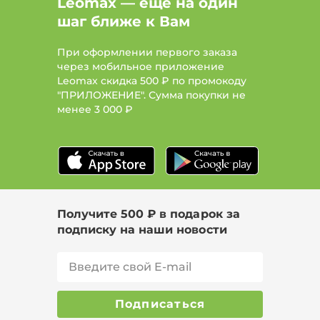
Leomax — ещё на один
шаг ближе к Вам
Футляр – прямая и лаконичная
одежда, которая отлично
смотрится на песочной либо
При оформлении первого заказа
прямоугольной фигуре. Такую
через мобильное приложение
женскую одежду можно надеть в
Leomax скидка 500 ₽ по промокоду
офисное помещение, на бизнес-
"ПРИЛОЖЕНИЕ". Сумма покупки не
встречу. Слабая асимметричность
менее
3 000 ₽
либо интересная комбинация
оттенков сделают внешний вид
стильным и оригинальным.
Рекомендуется надеть к такому
женскому платью классические
лодочки.
Клеш – драпировки либо юбочные
Получите 500 ₽ в подарок за
складки обеспечат скрытие полных
подписку на наши новости
бедер, акцентируют внимание на
тонкой талии. Это оптимальный
вариант, если ваша фигура имеет
форму буквы «А». Для лучшего
моделирования силуэта можно
Подписаться
надеть платье халат с запахом –