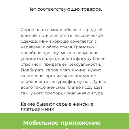
Нет соответствующих товаров.
Серое платье мини обладает средней
длиной, причисляется к классической
одежде. Мини хорошо сочетается с
нарядами любого стиля. Грамотно
подобрав одежду, можно визуально
удлинить силуэт, сделать фигуру более
стройной, придать ей сексуальности.
Подбирать серое платье мини нужно
тщательно, принимая во внимание
особенности фигуры, форму ног. Лучше
всего такое женское платье подойдет
тем, у кого пропорциональная фигура.
Какие бывают серые женские
платьев мини
Создать стильный образ можно,
Мобильное приложение
используя серое женское платье мини
одного из следующих типов: