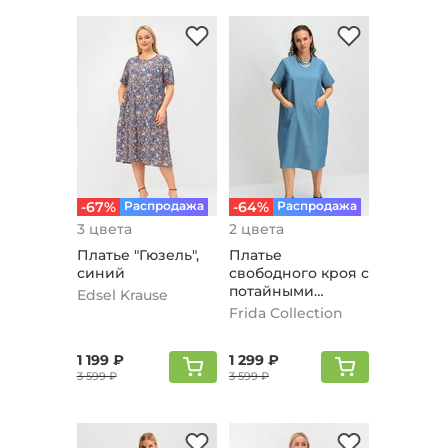
-67%
Распродажа
-64%
Распродажа
3 цвета
2 цвета
Платье "Гюзель",
Платье
синий
свободного кроя с
потайными
Edsel Krause
карманами, синий
Frida Collection
1 199 ₽
1 299 ₽
3 599 ₽
3 599 ₽