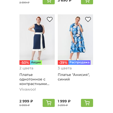
3 690 ₽
2 399 ₽
-50%
Aкция
-39%
Распродажа
2 цвета
3 цвета
Платье
Платье "Анисия",
однотонное с
синий
контрастными
вставками, синий
Vivawool
2 999 ₽
1 999 ₽
5 999 ₽
3 299 ₽