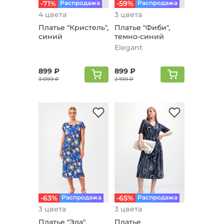
-71%
Распродажа
-59%
Распродажа
4 цвета
3 цвета
Платье "Кристель",
Платье "Фиби",
синий
темно-синий
Elegant
899 ₽
899 ₽
3 099 ₽
2 199 ₽
-63%
Распродажа
-65%
Распродажа
3 цвета
3 цвета
Платье "Эда",
Платье