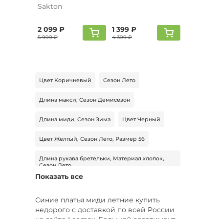
Sakton
2 099 ₽
1 399 ₽
5 999 ₽
4 399 ₽
Цвет Коричневый
Сезон Лето
Длина макси, Сезон Демисезон
Длина миди, Сезон Зима
Цвет Черный
Цвет Желтый, Сезон Лето, Размер 56
Длина рукава бретельки, Материал хлопок,
Сезон Лето
Показать все
Модель приталенная, Длина миди, Материал
хлопок
Синие платья миди летние купить
недорого с доставкой по всей России
Цвет Красный, Длина рукава длинный,
Материал вискоза