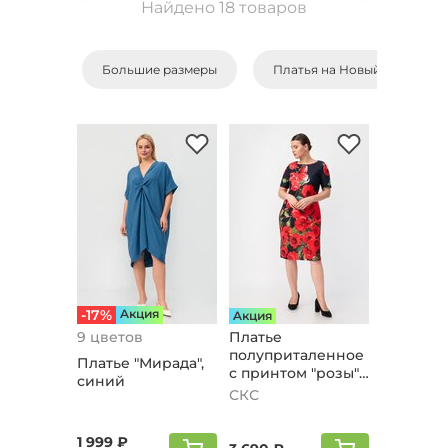
Найдено 18 товаров
Большие размеры
Платья на Новый Год
-17%
Aкция
Aкция
9 цветов
Платье
полуприталенное
Платье "Мирада",
с принтом "розы",
синий
сине-красный
СКС
1 999 ₽