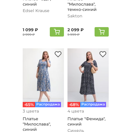
синий
"Милослава",
темно-синий
Edsel Krause
Sakton
1 099 ₽
2 099 ₽
2 999 ₽
5 999 ₽
-65%
Распродажа
-68%
Распродажа
3 цвета
4 цвета
Платье
Платье "Фемида",
"Милослава",
синий
синий
Синель