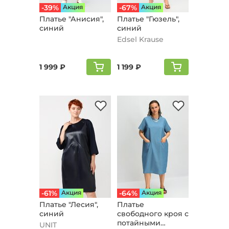
-39%
Aкция
-67%
Aкция
Платье "Анисия",
Платье "Гюзель",
синий
синий
Edsel Krause
1 999 ₽
1 199 ₽
-61%
Aкция
-64%
Aкция
Платье "Лесия",
Платье
синий
свободного кроя с
потайными
UNIT