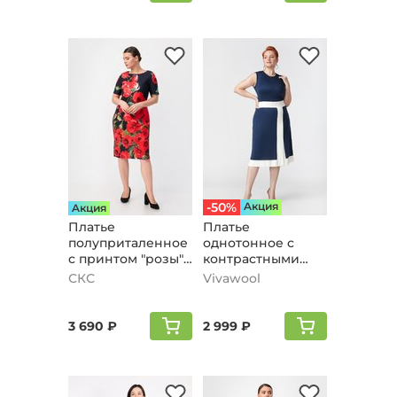
-50%
Aкция
Aкция
Платье
Платье
полуприталенное
однотонное с
с принтом "розы",
контрастными
сине-красный
вставками, синий
СКС
Vivawool
3 690 ₽
2 999 ₽