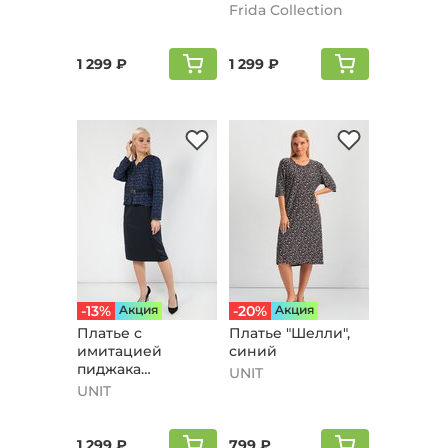
карманами, синий
Frida Collection
1 299 ₽
1 299 ₽
-13%
Aкция
-20%
Aкция
Платье с
Платье "Шелли",
имитацией
синий
пиджака
UNIT
"Барбара", синий
UNIT
1 299 ₽
799 ₽