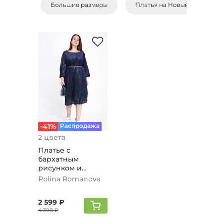
Большие размеры
Платья на Новый Год
-41%
Распродажа
2 цвета
Платье с
бархатным
рисунком и
люрексом, синий
Polina Romanova
2 599 ₽
4 399 ₽