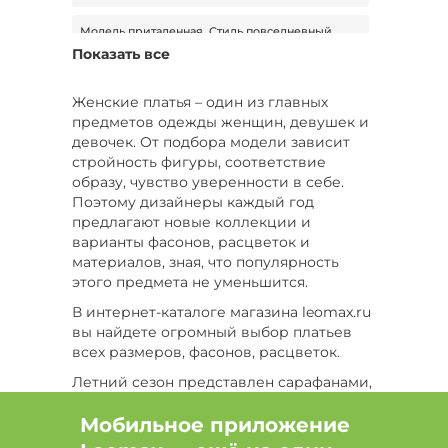
Модель приталенная, Стиль повседневный,
Материал хлопок
Показать все
Цвет Бордовый, Стиль повседневный, Сезон
Демисезон
Женские платья – один из главных
предметов одежды женщин, девушек и
Вид застежки без застежки, Материал вискоза
девочек. От подбора модели зависит
стройность фигуры, соответствие
Модель свободная модель, Сезон Демисезон,
образу, чувство уверенности в себе.
Размер 56
Поэтому дизайнеры каждый год
предлагают новые коллекции и
Модель свободная модель, Длина рукава
варианты фасонов, расцветок и
длинный, Размер 56
материалов, зная, что популярность
этого предмета не уменьшится.
Цвет Синий, Длина миди, Стиль вечерний
В интернет-каталоге магазина leomax.ru
Сезон Демисезон, Размер 66
вы найдете огромный выбор платьев
всех размеров, фасонов, расцветок.
Цвет Зеленый, Длина миди, Размер 50
Летний сезон представлен сарафанами,
легкими платьями из тонкого хлопка с
Цвет Синий, Сезон Демисезон, Размер 48-52
расклешенным свободным фасоном или
Мобильное приложение
длиной в пол. Молодым женщинам
Цвет Бордовый, Длина макси, Размер 58-60