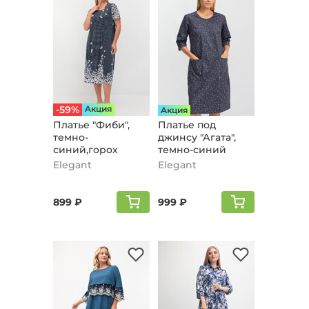
-59%
Aкция
Aкция
Платье "Фиби",
Платье под
темно-
джинсу "Агата",
синий,горох
темно-синий
Elegant
Elegant
899 ₽
999 ₽