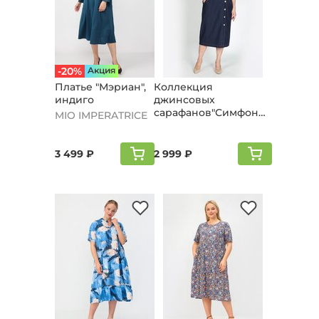
-20%
Aкция
Платье "Мэриан",
Коллекция
индиго
джинсовых
сарафанов"Симфония
MIO IMPERATRICE
стиля", темно-синий
3 499 ₽
2 999 ₽