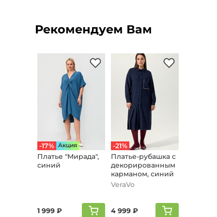
Рекомендуем Вам
-17%
Aкция
-21%
Платье "Мирада",
Платье-рубашка с
синий
декорированным
карманом, синий
VeraVo
1 999 ₽
4 999 ₽