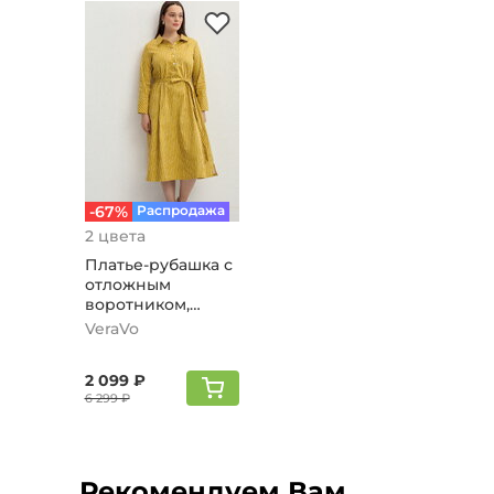
-67%
Распродажа
2 цвета
Платье-рубашка с
отложным
воротником,
горчичный
VeraVo
2 099 ₽
6 299 ₽
Рекомендуем Вам