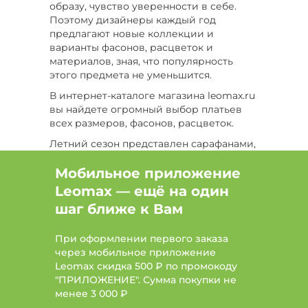
образу, чувство уверенности в себе.
Цвет Синий, большие размеры
Поэтому дизайнеры каждый год
предлагают новые коллекции и
Цвет Фиолетовый, Длина макси, Размер 56
варианты фасонов, расцветок и
материалов, зная, что популярность
Цвет Красный, Длина макси
этого предмета не уменьшится.
В интернет-каталоге магазина leomax.ru
Цвет Бежевый, Длина миди, Размер 54-56
вы найдете огромный выбор платьев
всех размеров, фасонов, расцветок.
Цвет Желтый, Сезон Лето, Размер 50-52
Летний сезон представлен сарафанами,
Цвет Белый, Сезон Все, Размер 44
легкими платьями из тонкого хлопка с
расклешенным свободным фасоном или
Мобильное приложение
Длина мини, Сезон Лето, Размер 50
длиной в пол. Молодым женщинам
Leomax — ещё на один
понравятся платья классического
Цвет Бордовый, Длина макси, Размер 46
шаг ближе к Вам
фасона в ретро стиле с аккуратными
воротничками, рукавами-фонариками и
Цвет Голубой, Стиль платье-рубашка, Сезон
При оформлении первого заказа
тонким поясом. Дамы постарше оценят
Лето
через мобильное приложение
женские платья длиной до колена, без
Leomax скидка 500 ₽ по промокоду
рукавов, с широким поясом или модели
Цвет Голубой, Сезон Все, Размер 52
"ПРИЛОЖЕНИЕ". Сумма покупки не
свободного кроя в стиле бохо.
менее
3 000 ₽
Не менее популярны платья-рубашки с