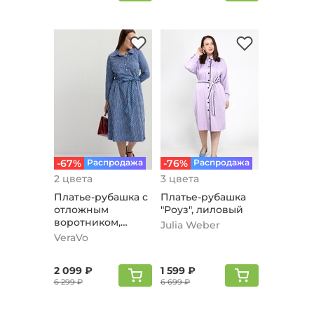
-67%
Распродажа
-76%
Распродажа
2 цвета
3 цвета
Платье-рубашка с
Платье-рубашка
отложным
"Роуз", лиловый
воротником,
Julia Weber
синий
VeraVo
2 099 ₽
1 599 ₽
6 299 ₽
6 699 ₽