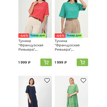
-44%
Товар дня
-44%
Товар дня
Туника
Туника
"Французская
"Французская
Ривьера",
Ривьера",
бордовый
зеленый
1 999 ₽
1 999 ₽