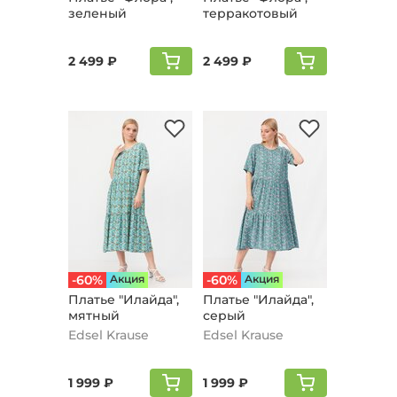
зеленый
терракотовый
2 499 ₽
2 499 ₽
-60%
Aкция
-60%
Aкция
Платье "Илайда",
Платье "Илайда",
мятный
серый
Edsel Krause
Edsel Krause
1 999 ₽
1 999 ₽