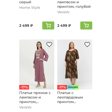
серый
лампасом и
принтом, голубой
Home Style
VeraVo
2 499 ₽
2 499 ₽
-17%
-17%
Aкция
Платье прямое с
Платье с
лампасом и
леопардовым
принтом,
принтом
сиреневый
свободного кроя,
VeraVo
коричневый