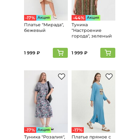
-17%
Aкция
-44%
Aкция
Платье "Мирада",
Туника
бежевый
"Настроение
города", зеленый
1 999 ₽
1 999 ₽
-17%
Aкция
-17%
Туника "Розалия",
Платье прямое с