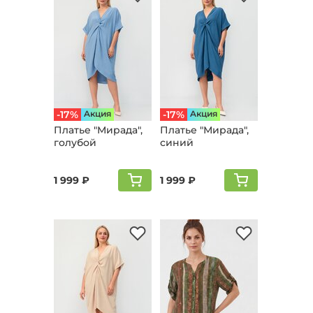
-17%
Aкция
-17%
Aкция
Платье "Мирада",
Платье "Мирада",
голубой
синий
1 999 ₽
1 999 ₽