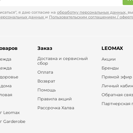
саться", я даю согласие на
обработку персональных данных,
вы
персональных данных
и
Пользовательским соглашением / оферт
товаров
Заказ
LEOMAX
Доставка и сервисный
дежда
Акции
сбор
дежда
Бренды
Оплата
здоровье
Прямой эфир
Возврат
 дома
Личный кабин
Помощь
оловая
Обратная свя
Правила акций
Партнерская 
Рассрочка Халва
г Leomax
г Garderobe