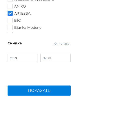
ANIKO
ARTESSA
BfC
Bianka Modeno
Edsel Krause
Frida Collection
Скидка
Очистить
G.Grosso
Kazee
От
До
Lomara
Manhattan
MIO IMPERATRICE
No name
ПОКАЗАТЬ
PAILIYU
People In Trend
PreWoman
Sakton