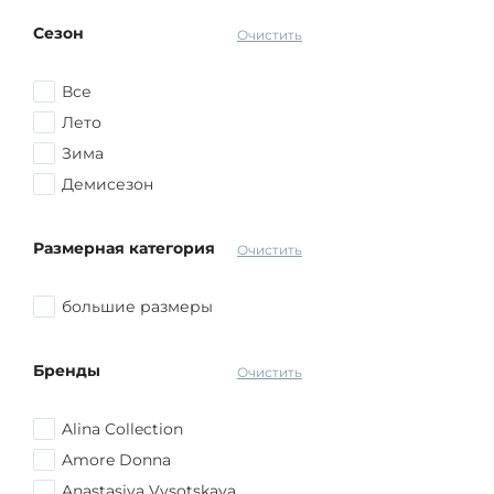
Коричневый
Сезон
Серый
Очистить
Красный
Все
Розовый
Лето
Желтый
Зима
Голубой
Демисезон
Оранжевый
Синий
Размерная категория
Очистить
другой
большие размеры
Бренды
Очистить
Alina Collection
Amore Donna
Anastasiya Vysotskaya