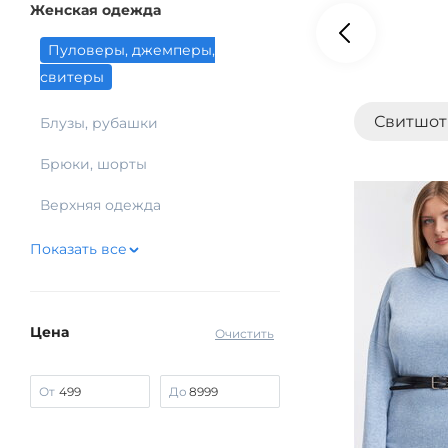
Женская одежда
Пуловеры, джемперы,
свитеры
Свитшо
Блузы, рубашки
Брюки, шорты
Верхняя одежда
Показать все
Цена
Очистить
От
До