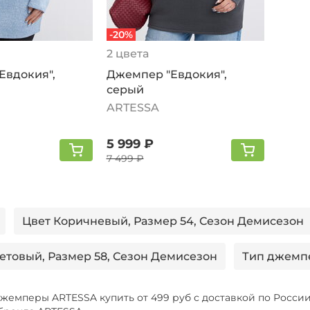
-20%
2 цвета
Евдокия",
Джемпер "Евдокия",
серый
ARTESSA
5 999 ₽
7 499 ₽
Цвет Коричневый, Размер 54, Сезон Демисезон
етовый, Размер 58, Сезон Демисезон
Тип джемпе
ер, Цвет Серый, Размер 56
Тип водолазка, Разме
жемперы ARTESSA купить от 499 руб с доставкой по Росси