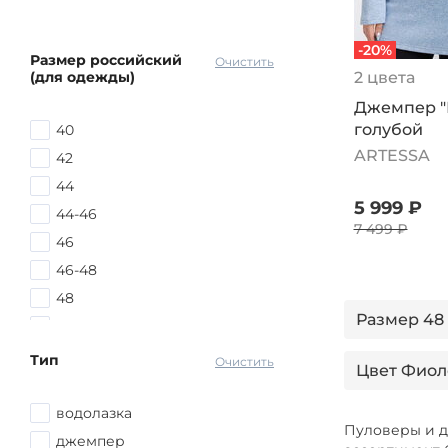
-20%
Размер российский
Очистить
(для одежды)
2 цвета
Джемпер "
голубой
40
ARTESSA
42
44
5 999 ₽
44-46
7 499 ₽
46
46-48
48
Размер 48
48-50
48-52
Тип
Очистить
Цвет Фиол
50
50-52
водолазка
Тип джемп
Пуловеры и д
52
джемпер