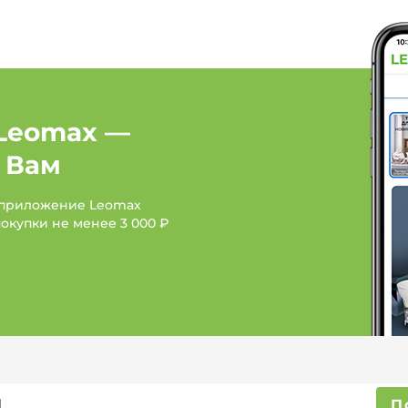
Leomax —
 Вам
 приложение Leomax
покупки не менее
3 000 ₽
П