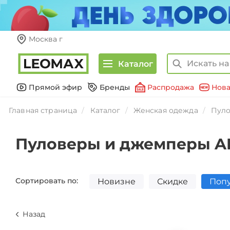
Москва г
Каталог
Прямой эфир
Бренды
Распродажа
Нова
Главная страница
Каталог
Женская одежда
Пуло
Пуловеры и джемперы A
Сортировать по:
Новизне
Скидке
Поп
Назад