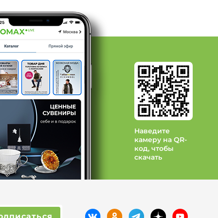
Наведите
камеру на QR-
код, чтобы
скачать
одписаться