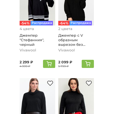
-54%
Распродажа
-64%
Распродажа
4 цвета
2 цвета
Джемпер
Джемпер с V
"Стефанния",
образным
черный
вырезом без
метанити, черный
Vivawool
Vivawool
2 299 ₽
2 099 ₽
4 999 ₽
5 799 ₽