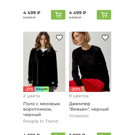
4 499 ₽
4 499 ₽
5 699 ₽
5 699 ₽
-21%
Aкция
-20%
2 цвета
9 цветов
Поло с меховым
Джемпер
воротником,
"Bивьен", черный
черный
Vivawool
People In Trend