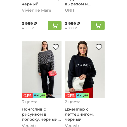
черный
вырезом и
принтом, черный
Vivienne Mare
UNIT
3 999 ₽
3 999 ₽
4 999 ₽
4 999 ₽
-21%
Aкция
-21%
Aкция
3 цвета
2 цвета
Лонгслив с
Джемпер с
рисунком в
леттерингом,
полоску, черный,
черный
молочный
VeraVo
VeraVo