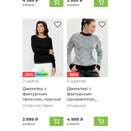
4 599 ₽
3 999 ₽
5 799 ₽
4 999 ₽
-20%
Aкция
-38%
2 цвета
5 цветов
Джемпер с
Джемпер с
фактурным
фактурным
принтом, черный
орнаментом,
черный
Vivienne Mare
Vivawool
3 999 ₽
4 999 ₽
4 999 ₽
7 999 ₽