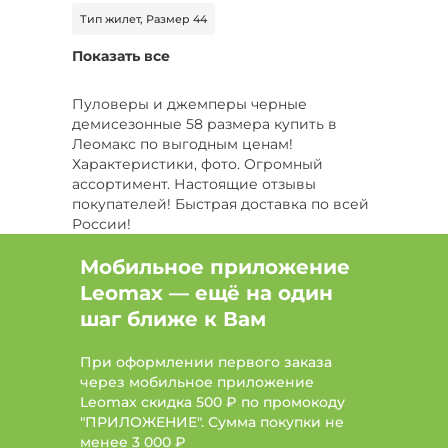
Тип жилет, Размер 44
Показать все
Тип свитер, Цвет Бежевый, Размер 44
Тип свитер, Цвет Бежевый, Размер 46
Пуловеры и джемперы черные
демисезонные 58 размера купить в
Тип свитер, Цвет Желтый, Размер 58
Леомакс по выгодным ценам!
Характеристики, фото. Огромный
Цвет Серый, Размер 46, Сезон Все
ассортимент. Настоящие отзывы
покупателей! Быстрая доставка по всей
Цвет Серый, Размер 44, Сезон Все
России!
Тип рубашка, Цвет Бежевый
Мобильное приложение
Leomax — ещё на один
Тип рубашка, Цвет Бежевый, Размер 48
шаг ближе к Вам
Тип рубашка, Цвет Бежевый, Размер 42
При оформлении первого заказа
Тип джемпер, Цвет Серый, Размер 48-50
через мобильное приложение
Leomax скидка 500 ₽ по промокоду
Цвет Розовый, Размер 44, Сезон Лето
"ПРИЛОЖЕНИЕ". Сумма покупки не
менее
3 000 ₽