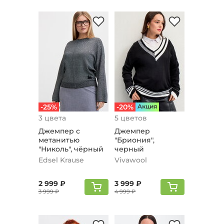
-25%
-20%
Aкция
3 цвета
5 цветов
Джемпер с
Джемпер
метанитью
"Бриония",
"Николь", чёрный
черный
Edsel Krause
Vivawool
2 999 ₽
3 999 ₽
3 999 ₽
4 999 ₽