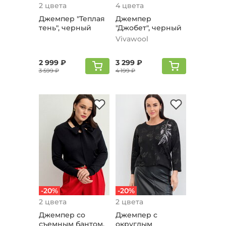
2 цвета
4 цвета
Джемпер "Теплая
Джемпер
тень", черный
"Джобет", черный
Vivawool
2 999 ₽
3 299 ₽
3 599 ₽
4 199 ₽
-20%
-20%
2 цвета
2 цвета
Джемпер со
Джемпер с
съемным бантом,
округлым