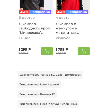
-64%
Распродажа
-64%
Распродажа
6 цветов
4 цвета
Джемпер
Джемпер с
свободного кроя
жемчугом и
"Милослава",
метанитью,
черный
черный
Синель
Vivawool
1 299 ₽
1 799 ₽
3 599 ₽
4 999 ₽
Цвет Голубой, Размер 50, Сезон Демисезон
Тип джемпер, Цвет Черный
Тип джемпер, Размер 42
Тип джемпер, Цвет Голубой, Сезон Зима