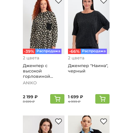
-39%
Распродажа
-66%
Распродажа
2 цвета
2 цвета
Джемпер с
Джемпер "Наима",
высокой
черный
горловиной
"Элизабет",
ANIKO
черный
2 199 ₽
1 699 ₽
3 599 ₽
4 999 ₽