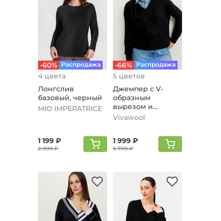
-60%
Распродажа
-66%
Распродажа
4 цвета
5 цветов
Лонгслив
Джемпер с V-
базовый, черный
образным
вырезом и
MIO IMPERATRICE
косами, черный
Vivawool
1 199 ₽
1 999 ₽
2 999 ₽
5 799 ₽