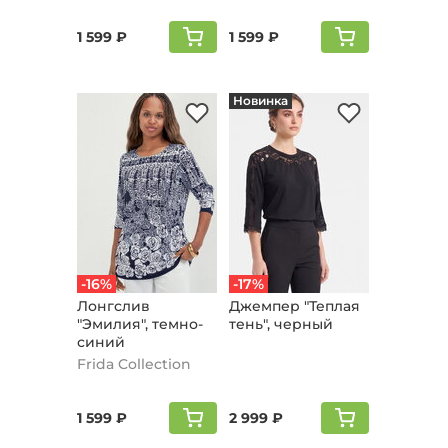
1 599 ₽
1 599 ₽
Новинка
-16%
-17%
Лонгслив
Джемпер "Теплая
"Эмилия", темно-
тень", черный
синий
Frida Collection
1 599 ₽
2 999 ₽