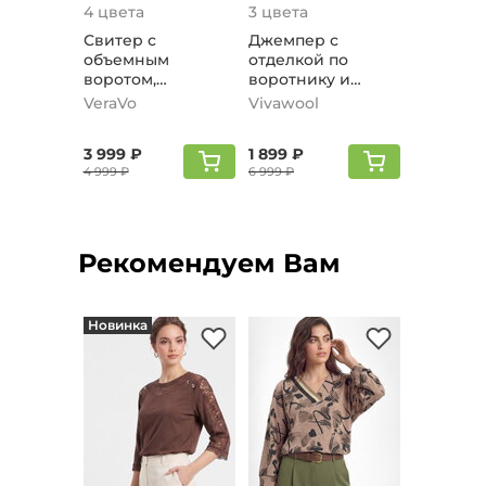
4 цвета
3 цвета
Свитер с
Джемпер с
объемным
отделкой по
воротом,
воротнику и
кофейный
манжетам,
VeraVo
Vivawool
кофейный
3 999 ₽
1 899 ₽
4 999 ₽
6 999 ₽
Рекомендуем Вам
Новинка