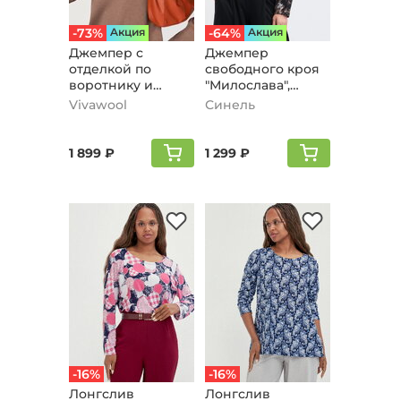
-73%
Aкция
-64%
Aкция
Джемпер с
Джемпер
отделкой по
свободного кроя
воротнику и
"Милослава",
манжетам,
коричневый
Vivawool
Синель
кофейный
1 899 ₽
1 299 ₽
-16%
-16%
Лонгслив
Лонгслив