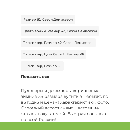
Размер 62, Сезон Демисезон
Цвет Черный, Размер 42, Сезон Демисезон
Тип свитер, Размер 42, Сезон Демисезон
Тип свитер, Цвет Серый, Размер 48
Тип свитер, Размер 52
Показать все
Цвет Черный, Размер 54, Сезон Зима
Цвет Серый, Размер 42, Сезон Лето
Пуловеры и джемперы коричневые
зимние 56 размера купить в Леомакс по
Тип свитшот, Цвет Зеленый, Размер 58-60
выгодным ценам! Характеристики, фото.
Огромный ассортимент. Настоящие
Тип джемпер, Цвет Розовый, Размер 60
отзывы покупателей! Быстрая доставка
по всей России!
Тип свитер, Цвет Белый, Размер 56