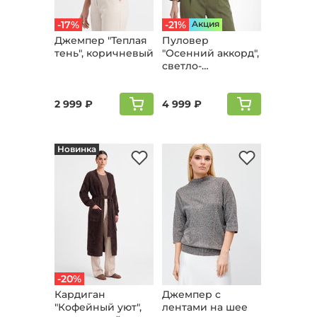
-17%
-21%
Aкция
Джемпер "Теплая
Пуловер
тень", коричневый
"Осенний аккорд",
светло-
коричневый
2 999 ₽
4 999 ₽
Новинка
-20%
Кардиган
Джемпер с
"Кофейный уют",
лентами на шее