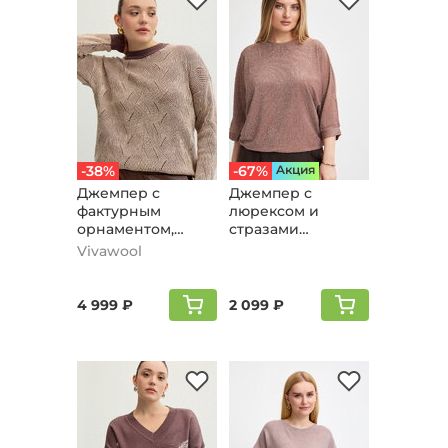
-38%
-67%
Aкция
Джемпер с
Джемпер с
фактурным
люрексом и
орнаментом,
стразами
кофейный
"Серсея",
Vivawool
коричневый
4 999 ₽
2 099 ₽