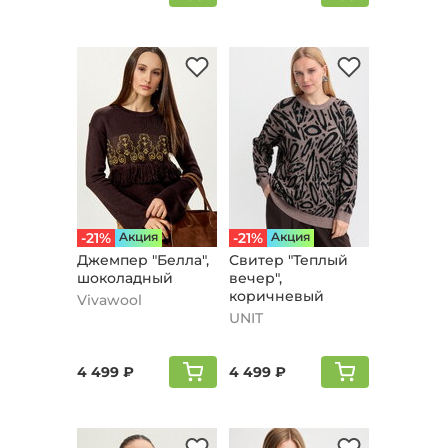
-21%
Aкция
-21%
Aкция
Джемпер "Белла",
Свитер "Теплый
шоколадный
вечер",
коричневый
Vivawool
UNIT
4 499 ₽
4 499 ₽