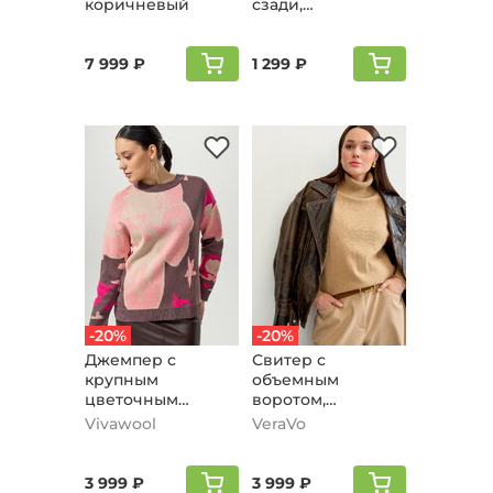
коричневый
сзади,
коричневый
7 999 ₽
1 299 ₽
-20%
-20%
Джемпер с
Свитер с
крупным
объемным
цветочным
воротом,
орнаментом,
кофейный
Vivawool
VeraVo
кофейный
3 999 ₽
3 999 ₽