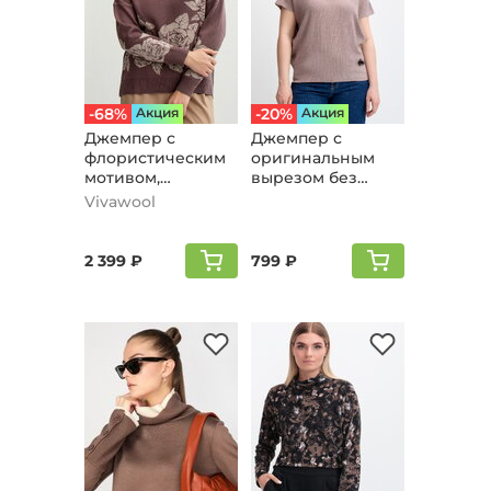
-68%
Aкция
-20%
Aкция
Джемпер с
Джемпер с
флористическим
оригинальным
мотивом,
вырезом без
кофейный
рукава, кофейный
Vivawool
2 399 ₽
799 ₽