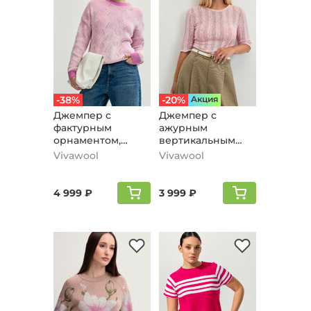
-38%
-20%
Aкция
Джемпер с
Джемпер с
фактурным
ажурным
орнаментом,
вертикальным
розовый
рисунком,
Vivawool
Vivawool
розовый
4 999 ₽
3 999 ₽