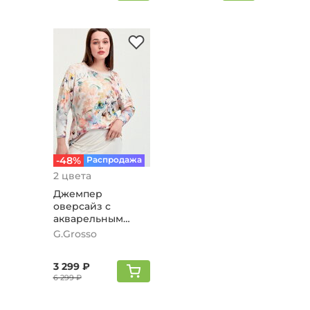
-48%
Распродажа
2 цвета
Джемпер
оверсайз с
акварельным
рисунком,
G.Grosso
пудровый
3 299 ₽
6 299 ₽