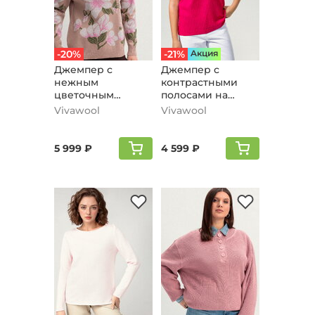
-20%
-21%
Aкция
Джемпер с
Джемпер с
нежным
контрастными
цветочным
полосами на
орнаментом,
груди, розовый
Vivawool
Vivawool
жемчужно-
розовый
5 999 ₽
4 599 ₽