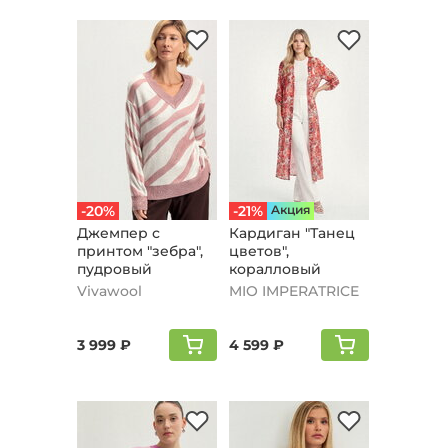
-20%
-21%
Aкция
Джемпер с
Кардиган "Танец
принтом "зебра",
цветов",
пудровый
коралловый
Vivawool
MIO IMPERATRICE
3 999 ₽
4 599 ₽