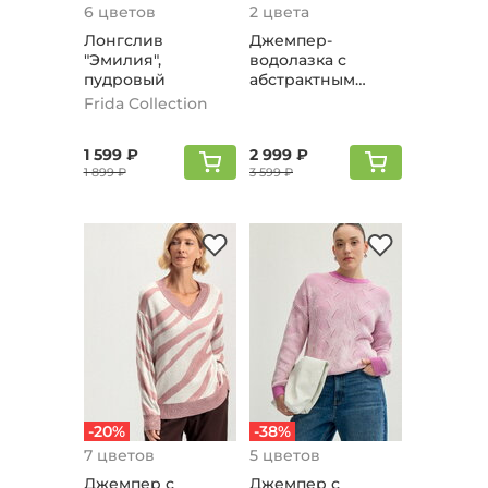
6 цветов
2 цвета
Лонгслив
Джемпер-
"Эмилия",
водолазка с
пудровый
абстрактным
принтом, розовый
Frida Collection
1 599 ₽
2 999 ₽
1 899 ₽
3 599 ₽
-20%
-38%
7 цветов
5 цветов
Джемпер с
Джемпер с