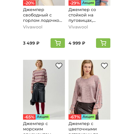
-20%
-29%
Aкция
Джемпер
Джемпер со
свободный с
стойкой на
горлом лодочкой,
пуговицах,
светло-розовый
розовый
Vivawool
Vivawool
3 499 ₽
4 999 ₽
-65%
Aкция
-67%
Aкция
Джемпер с
Джемпер с
морским
цветочными