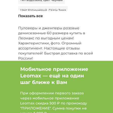
Тип водолазка, Цвет Черный
Цвет Коричневый, Сезон Зима
Показать все
Тип пуловер, Цвет Синий, Сезон Демисезон
Пуловеры и джемперы розовые
Цвет Черный, Размер 56, Сезон Демисезон
демисезонные 60 размера купить в
Леомакс по выгодным ценам!
Цвет Серый, Размер 54, Сезон Лето
Характеристики, фото. Огромный
ассортимент. Настоящие отзывы
Тип джемпер, Цвет Голубой, Размер 66
покупателей! Быстрая доставка по всей
России!
Размер 52, Сезон Все
Мобильное приложение
Тип свитер, Цвет Желтый
Leomax — ещё на один
Тип свитер, Цвет Желтый, Размер 56
шаг ближе к Вам
Тип лонгслив , Цвет Голубой, Сезон Демисезон
При оформлении первого заказа
через мобильное приложение
Тип лонгслив , Размер 52, Сезон Лето
Leomax скидка 500 ₽ по промокоду
"ПРИЛОЖЕНИЕ". Сумма покупки не
Тип рубашка, Размер 42