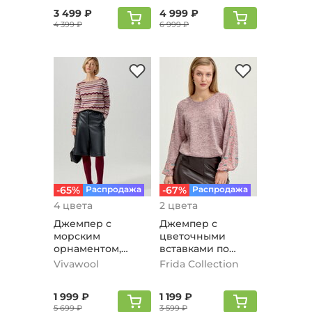
3 499 ₽
4 999 ₽
4 399 ₽
6 999 ₽
-65%
Распродажа
-67%
Распродажа
4 цвета
2 цвета
Джемпер с
Джемпер с
морским
цветочными
орнаментом,
вставками по
пудровый
рукавам,
Vivawool
Frida Collection
пудровый
1 999 ₽
1 199 ₽
5 699 ₽
3 599 ₽