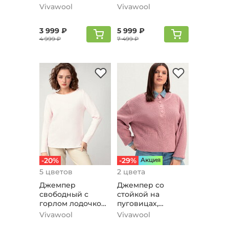
рисунком,
орнаментом,
Vivawool
Vivawool
розовый
жемчужно-
розовый
3 999 ₽
5 999 ₽
4 999 ₽
7 499 ₽
-20%
-29%
Aкция
5 цветов
2 цвета
Джемпер
Джемпер со
свободный с
стойкой на
горлом лодочкой,
пуговицах,
светло-розовый
розовый
Vivawool
Vivawool