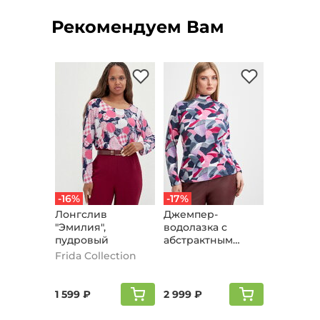
Рекомендуем Вам
-16%
-17%
Лонгслив
Джемпер-
"Эмилия",
водолазка с
пудровый
абстрактным
принтом, розовый
Frida Collection
1 599 ₽
2 999 ₽