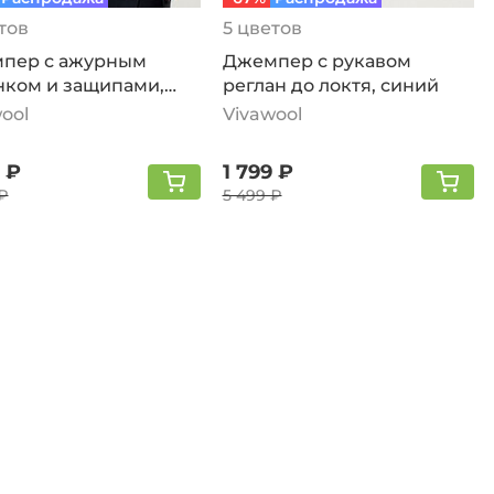
тов
5 цветов
пер с ажурным
Джемпер с рукавом
нком и защипами,
реглан до локтя, синий
ия
ool
Vivawool
 ₽
1 799 ₽
₽
5 499 ₽