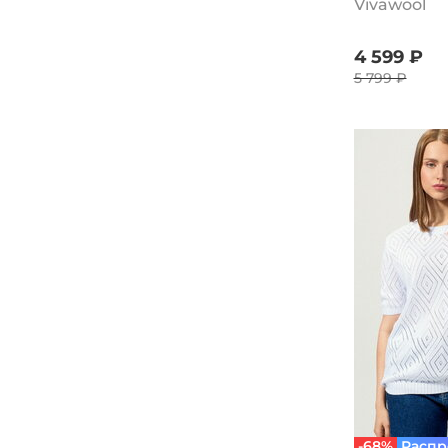
розовый
Vivawool
UNIT
VeraVo
4 599 ₽
5 799 ₽
Vivawool
Vivienne Mare
Zolinger
Радуга
Русский сезон
Сактон
Синель
СКС
-68%
Распр