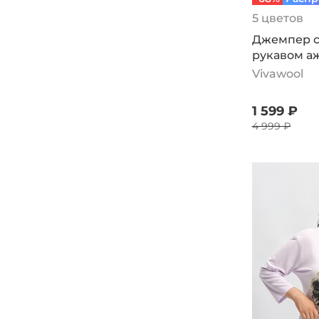
5 цветов
Джемпер с
рукавом а
Vivawool
1 599 ₽
4 999 ₽