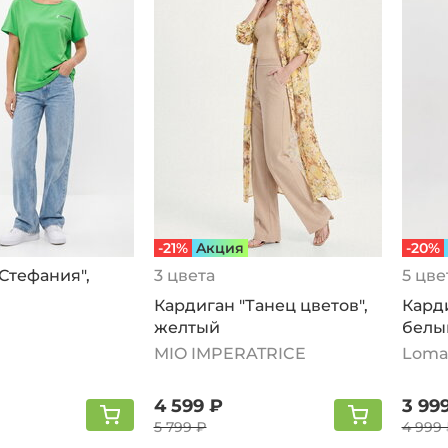
-21%
Aкция
-20%
Стeфания",
3 цвета
5 цве
Кардиган "Танец цветов",
Кард
желтый
белы
MIO IMPERATRICE
Loma
4 599 ₽
3 99
5 799 ₽
4 999