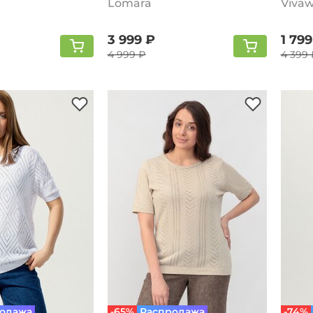
голу
Lomara
Vivaw
3 999 ₽
1 799
4 999 ₽
4 399 
одажа
-65%
Распродажа
-74%