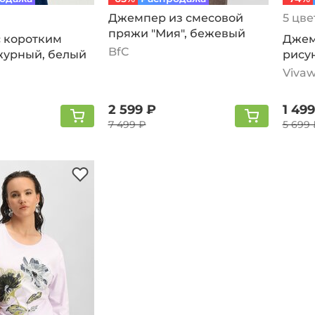
Джемпер из смесовой
5 цве
пряжи "Мия", бежевый
 коротким
Джем
BfC
журный, белый
рису
фукс
Vivaw
2 599 ₽
1 499
7 499 ₽
5 699 