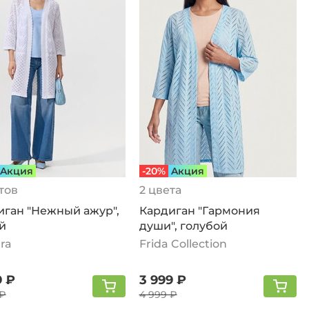
Aкция
-20%
Aкция
тов
2 цвета
иган "Нежный ажур",
Кардиган "Гармония
й
души", голубой
ra
Frida Collection
9 ₽
3 999 ₽
 ₽
4 999 ₽