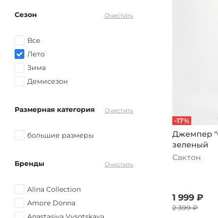
Коричневый
Сезон
Серый
Очистить
Красный
Все
Розовый
Лето
Желтый
Зима
Голубой
Демисезон
Оранжевый
Синий
Размерная категория
Очистить
другой
-17%
Джемпер "
большие размеры
зеленый
Сактон
Бренды
Очистить
Alina Collection
1 999 ₽
Amore Donna
2 399 ₽
Anastasiya Vysotskaya