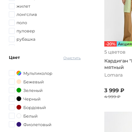
52-54
жилет
54
лонгслив
54-56
поло
56
пуловер
56-58
рубашка
-20%
Aкция
58
свитер
5 цветов
58-60
свитшот
Цвет
Очистить
Кардиган 
60
толстовка
мятный
60-62
туника
Мультиколор
Lomara
62
худи
Бежевый
62-64
3 999 ₽
Зеленый
64
4 999 ₽
Черный
64-66
Бордовый
66
Белый
68
Фиолетовый