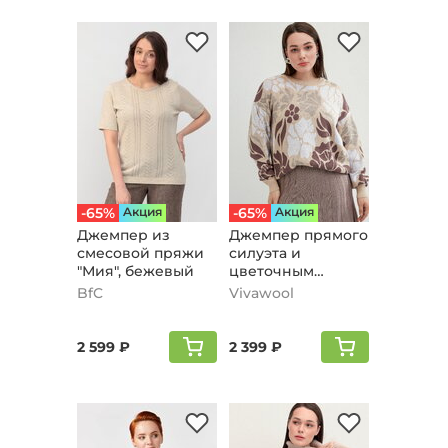
-65%
Aкция
-65%
Aкция
Джемпер из
Джемпер прямого
смесовой пряжи
силуэта и
"Мия", бежевый
цветочным
принтом,
BfC
Vivawool
песочный
2 599 ₽
2 399 ₽