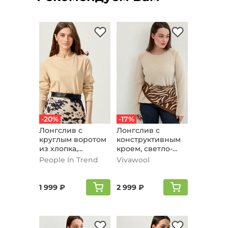
-20%
-17%
Лонгслив с
Лонгслив с
круглым воротом
конструктивным
из хлопка,
кроем, светло-
бежевый
бежевый
People In Trend
Vivawool
1 999 ₽
2 999 ₽