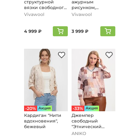
структурной
ажурным
вязки свободного
рисунком,
силуэта, бежевый
бежевый
Vivawool
Vivawool
4 999 ₽
3 999 ₽
-20%
Aкция
-33%
Aкция
Кардиган "Нити
Джемпер
вдохновения",
свободный
бежевый
"Этнический
рисунок",
ANIKO
бежевый