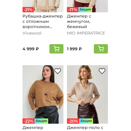
-21%
-17%
Aкция
Рубашка-джемпер
Джемпер с
с отложным
жемчугом,
воротником
бежевый
клетка, песочный
Vivawool
MIO IMPERATRICE
4 999 ₽
1 999 ₽
-22%
Aкция
-20%
Aкция
Джемпер
Джемпер-поло с