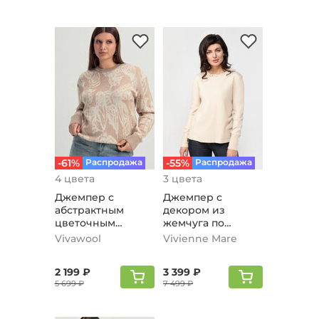
-61%
Распродажа
-55%
Распродажа
4 цвета
3 цвета
Джемпер с
Джемпер с
абстрактным
декором из
цветочным
жемчуга по
принтом,
горловине,
Vivawool
Vivienne Mare
песочный
бежевый
2 199 ₽
3 399 ₽
5 699 ₽
7 499 ₽