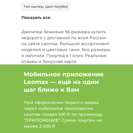
Тип свитер, Цвет Голубой
Показать все
Тип водолазка, Цвет Белый, Размер 52-54
Тип свитер, Цвет Серый, Размер 46
Джемпер бежевые 56 размера купить
недорого с доставкой по всей России
Тип жилет, Цвет Белый, Сезон Демисезон
на сайте Leomax. Большой ассортимент
моделей и цветовых гамм. Все размеры
Тип жилет, Размер 44, Сезон Демисезон
в наличии. Покупка в 1 клик. Реальные
отзывы и бонусная карта.
Тип свитер, Цвет Желтый, Размер 54
Мобильное приложение
Тип рубашка, Цвет Голубой, Размер 48
Leomax — ещё на один
шаг ближе к Вам
Цвет Красный, Размер 52, Сезон Демисезон
Цвет Бежевый, Размер 62, Сезон Демисезон
При оформлении первого заказа
через мобильное приложение
Тип свитер, Цвет Коричневый, Размер 60
Leomax скидка 500 ₽ по промокоду
"ПРИЛОЖЕНИЕ". Сумма покупки не
Цвет Синий, Размер 54-56, Сезон Зима
менее
3 000 ₽