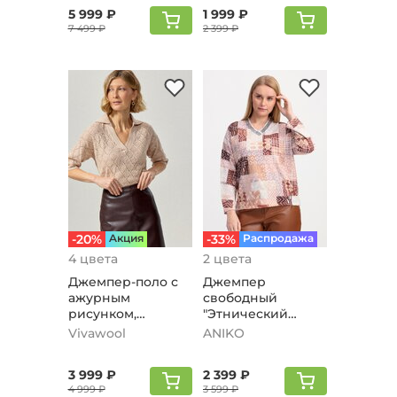
5 999 ₽
1 999 ₽
7 499 ₽
2 399 ₽
-20%
Aкция
-33%
Распродажа
4 цвета
2 цвета
Джемпер-поло с
Джемпер
ажурным
свободный
рисунком,
"Этнический
бежевый
рисунок",
Vivawool
ANIKO
бежевый
3 999 ₽
2 399 ₽
4 999 ₽
3 599 ₽