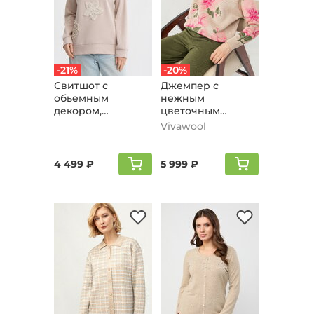
-21%
-20%
Свитшот с
Джемпер с
обьемным
нежным
декором,
цветочным
бежевый
орнаментом,
Vivawool
бежевый
4 499 ₽
5 999 ₽