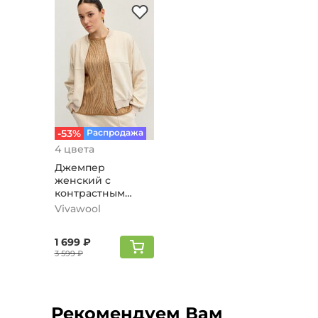
-53%
Распродажа
4 цвета
Джемпер
женский с
контрастным
рисунком, темно-
Vivawool
бежевый
1 699 ₽
3 599 ₽
Рекомендуем Вам