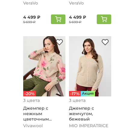
молочный
VeraVo
VeraVo
4 499 ₽
4 499 ₽
5 699 ₽
5 699 ₽
-20%
-17%
Aкция
3 цвета
3 цвета
Джемпер с
Джемпер с
нежным
жемчугом,
цветочным
бежевый
орнаментом,
Vivawool
MIO IMPERATRICE
бежевый