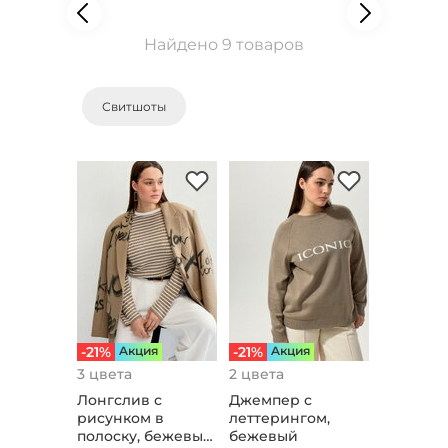
Найдено 9 товаров
Свитшоты
-21%
Aкция
-21%
Aкция
3 цвета
2 цвета
Лонгслив с
Джемпер с
рисунком в
леттерингом,
полоску, бежевый,
бежевый