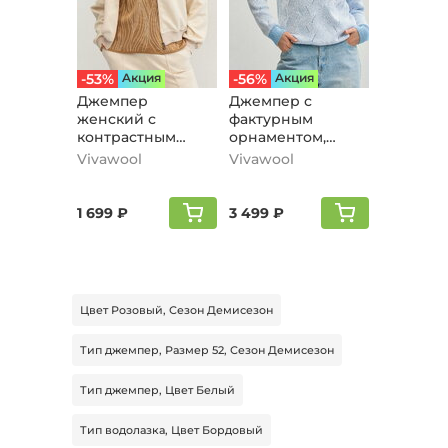
-53%
Aкция
-56%
Aкция
Джемпер
Джемпер с
женский с
фактурным
контрастным
орнаментом,
рисунком, темно-
голубой
Vivawool
Vivawool
бежевый
1 699 ₽
3 499 ₽
Цвет Розовый, Сезон Демисезон
Тип джемпер, Размер 52, Сезон Демисезон
Тип джемпер, Цвет Белый
Тип водолазка, Цвет Бордовый