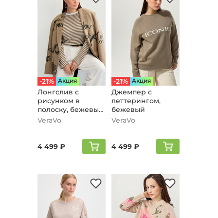
-21%
Aкция
-21%
Aкция
Лонгслив с
Джемпер с
рисунком в
леттерингом,
полоску, бежевый,
бежевый
молочный
VeraVo
VeraVo
4 499 ₽
4 499 ₽