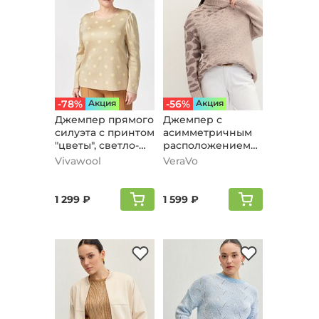
-78%
Aкция
-56%
Aкция
Джемпер прямого
Джемпер с
силуэта с принтом
асимметричным
"цветы", светло-
расположением
бежевый
рисунка, бежевый
Vivawool
VeraVo
1 299 ₽
1 599 ₽