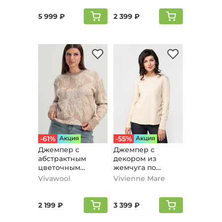
5 999 ₽
2 399 ₽
-61%
Aкция
-55%
Aкция
Джемпер с
Джемпер с
абстрактным
декором из
цветочным
жемчуга по
принтом,
горловине,
Vivawool
Vivienne Mare
песочный
бежевый
2 199 ₽
3 399 ₽