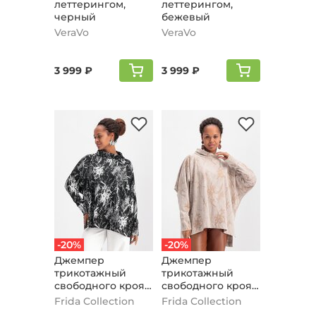
леттерингом,
леттерингом,
черный
бежевый
VeraVo
VeraVo
3 999 ₽
3 999 ₽
-20%
-20%
Джемпер
Джемпер
трикотажный
трикотажный
свободного кроя с
свободного кроя с
принтом, черный
принтом,
Frida Collection
Frida Collection
бежевый