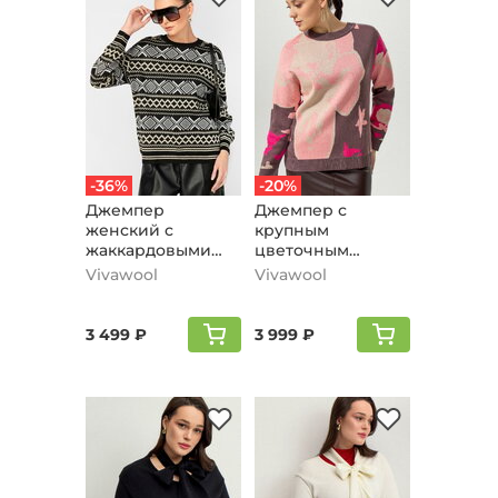
-36%
-20%
Джемпер
Джемпер с
женский с
крупным
жаккардовыми
цветочным
полосами, черный
орнаментом,
Vivawool
Vivawool
кофейный
3 499 ₽
3 999 ₽