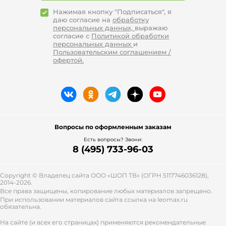
Нажимая кнопку "Подписаться", я
Подчеркивание талии
даю согласие на
обработку
персональных данных,
выражаю
согласие с
Политикой обработки
Модные стилисты постоянно призывают
персональных данных
и
дам подчеркивать изгибы в средней
Пользовательским соглашением /
части тела каждым нарядом. Благодаря
офертой.
подчеркнутой талии вы добьетесь
привлекательной фигуры в форме
песочных часов. А женские
вязаные джемпер нейтральных цветов,
например, бордового – отличное
подспорье в маскировке недостатков.
Независимо от того, стройны вы или
Вопросы по оформленным заказам
полны, заправьте нижний край топа за
Есть вопросы? Звони:
верхний край брюк и юбок.
8 (495) 733-96-03
Для приталенных юбок сделайте акцент
на области живота. Нельзя допускать,
Copyright © Владелец сайта ООО «
ШОП ТВ
» (ОГРН 5117746036128),
2014-2026.
чтобы на пуловере образовывались
Все права защищены, копирование любых материалов запрещено.
складки. Вместо вязаной вещи и
При использовании материалов сайта ссылка на leomax.ru
теплого трикотажа выбирайте более
обязательна.
легкую, но не менее теплую
На сайте (и всех его страницах) применяются рекомендательные
кашемировую водолазку.