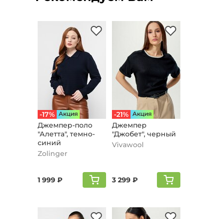
-17%
Aкция
-21%
Aкция
Джемпер-поло
Джемпер
"Алетта", темно-
"Джобет", черный
синий
Vivawool
Zolinger
1 999 ₽
3 299 ₽