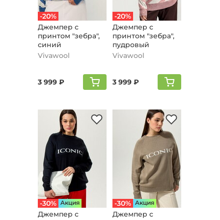
-20%
-20%
Джемпер с
Джемпер с
принтом "зебра",
принтом "зебра",
синий
пудровый
Vivawool
Vivawool
3 999 ₽
3 999 ₽
-30%
Aкция
-30%
Aкция
Джемпер с
Джемпер с