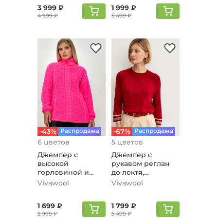
3 999 ₽
1 999 ₽
4 999 ₽
5 499 ₽
-43%
Распродажа
-67%
Распродажа
6 цветов
5 цветов
Джемпер с
Джемпер с
высокой
рукавом реглан
горловиной и
до локтя,
косами,
вишневый
Vivawool
Vivawool
малиновый
1 699 ₽
1 799 ₽
2 999 ₽
5 499 ₽