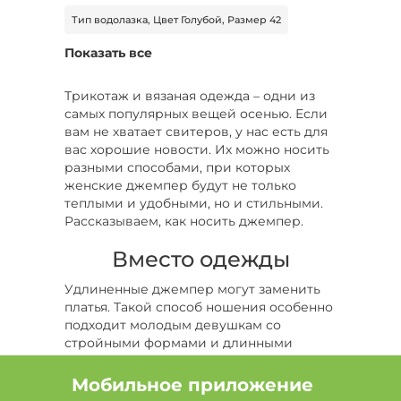
Тип водолазка, Цвет Голубой, Размер 42
Показать все
Цвет Бежевый, Размер 58, Сезон Демисезон
Цвет Бордовый, Размер 56, Сезон Демисезон
Трикотаж и вязаная одежда – одни из
самых популярных вещей осенью. Если
Цвет Черный, Размер 42, Сезон Лето
вам не хватает свитеров, у нас есть для
вас хорошие новости. Их можно носить
Цвет Голубой, Размер 50, Сезон Лето
разными способами, при которых
женские джемпер будут не только
Тип джемпер, Цвет Голубой, Размер 58
теплыми и удобными, но и стильными.
Рассказываем, как носить джемпер.
Тип свитер, Цвет Серый, Размер 46
Вместо одежды
Цвет Серый, Размер 50, Сезон Все
Удлиненные джемпер могут заменить
платья. Такой способ ношения особенно
Тип лонгслив , Цвет Розовый, Размер 52
подходит молодым девушкам со
стройными формами и длинными
Тип рубашка, Размер 54
ногами.
Актуальны бордовые женские джемпер и
Тип свитер, Цвет Синий, Размер 46
Мобильное приложение
пуловеры. Джемпер лучше всего