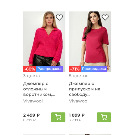
-60%
Распродажа
-71%
Распродажа
3 цвета
5 цветов
Джемпер с
Джемпер с
отложным
припуском на
воротником,
свободу
малиновый
движения,
Vivawool
Vivawool
малиновый
2 499 ₽
1 099 ₽
6 299 ₽
3 799 ₽