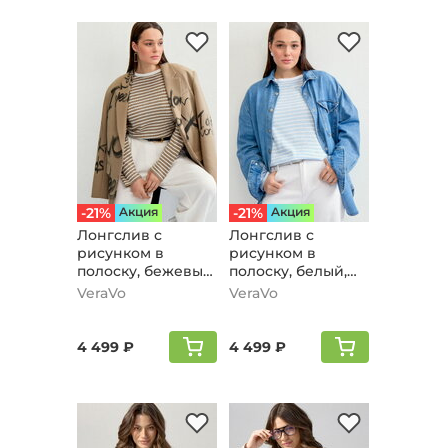
-21%
Aкция
-21%
Aкция
Лонгслив с
Лонгслив с
рисунком в
рисунком в
полоску, бежевый,
полоску, белый,
молочный
голубой
VeraVo
VeraVo
4 499 ₽
4 499 ₽