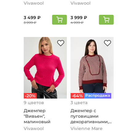
ажурной вязки,
Vivawool
Vivawool
малиновый
3 499 ₽
3 999 ₽
3 999 ₽
4 999 ₽
-20%
-64%
Распродажа
9 цветов
3 цвета
Джемпер
Джемпер с
"Bивьен",
пуговицами
малиновый
декоративными,
бордовый
Vivawool
Vivienne Mare