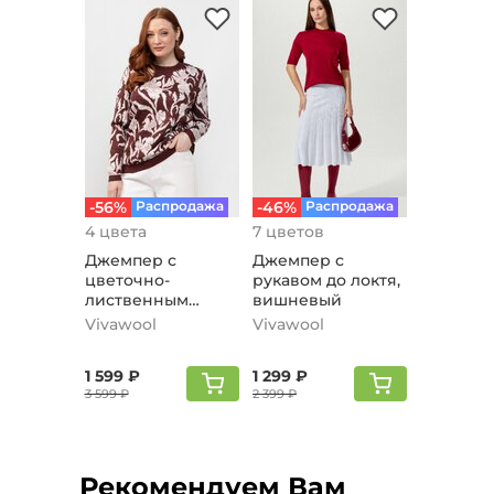
-56%
Распродажа
-46%
Распродажа
4 цвета
7 цветов
Джемпер с
Джемпер с
цветочно-
рукавом до локтя,
лиственным
вишневый
рисунком,
Vivawool
Vivawool
бордовый
1 599 ₽
1 299 ₽
3 599 ₽
2 399 ₽
Рекомендуем Вам