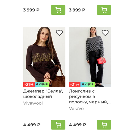
3 999 ₽
3 999 ₽
-21%
Aкция
-21%
Aкция
Джемпер "Белла",
Лонгслив с
шоколадный
рисунком в
полоску, черный,
Vivawool
молочный
VeraVo
4 499 ₽
4 499 ₽