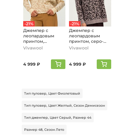
-21%
-21%
Джемпер с
Джемпер с
леопардовым
леопардовым
принтом,
принтом, серо-
молочный
лиловый
Vivawool
Vivawool
4 999 ₽
4 999 ₽
Тип пуловер, Цвет Фиолетовый
Тип пуловер, Цвет Желтый, Сезон Демисезон
Тип джемпер, Цвет Серый, Размер 44
Размер 48, Сезон Лето