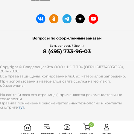
Вопросы по оформленным заказам
Есть вопросы? Звони:
8 (495) 733-96-03
Copyright © Владелец сайта ООО «
ШОП ТВ
» (ОГРН 5117746036128),
2014-2026.
Все права защищены, копирование любых материалов запрещено.
При использовании материалов сайта ссылка на leomax.ru
обязательна.
На сайте (и всех его страницах) применяются рекомендательные
технологии.
Правила применения рекомендательных технологий и контакты
смотрите
тут
.
0
Главная
Каталог
В эфире
Корзина
Войти