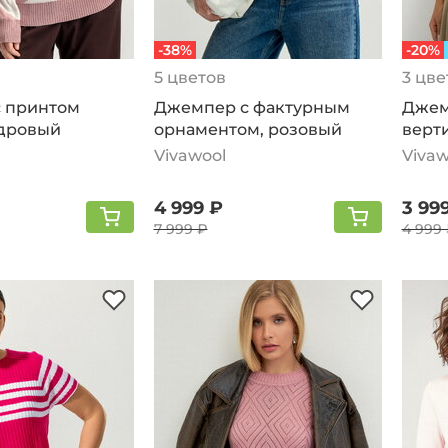
-38%
-20%
5 цветов
3 цве
 принтом
Джемпер с фактурным
Джем
удровый
орнаментом, розовый
верт
розо
Vivawool
Vivaw
4 999 ₽
3 99
7 999 ₽
4 999