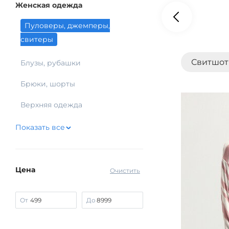
Женская одежда
Пуловеры, джемперы,
свитеры
Свитшо
Блузы, рубашки
Брюки, шорты
Верхняя одежда
Показать все
Цена
Очистить
От
До