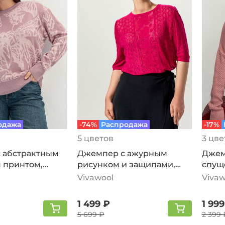
одажа
-74%
Распродажа
-17%
5 цветов
3 цве
 абстрактным
Джемпер с ажурным
Джем
 принтом,
рисунком и защипами,
спущ
фуксия
пудр
Vivawool
Vivaw
1 499 ₽
1 999
5 699 ₽
2 399 