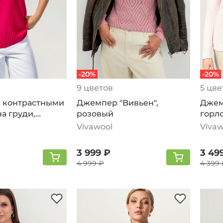
-20%
-20%
9 цветов
5 цве
 контрастными
Джемпер "Bивьен",
Джем
а груди,
розовый
горло
розо
Vivawool
Vivaw
3 999 ₽
3 49
4 999 ₽
4 399 