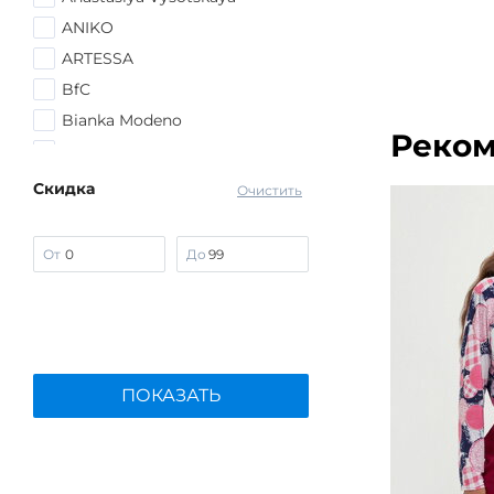
ANIKO
ARTESSA
BfC
Bianka Modeno
Реком
Edsel Krause
Frida Collection
Скидка
Очистить
G.Grosso
Kazee
От
До
Lomara
Manhattan
MIO IMPERATRICE
No name
ПОКАЗАТЬ
PAILIYU
People In Trend
PreWoman
Sakton