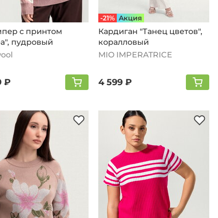
-21%
Aкция
пер с принтом
Кардиган "Танец цветов",
а", пудровый
коралловый
ool
MIO IMPERATRICE
9 ₽
4 599 ₽