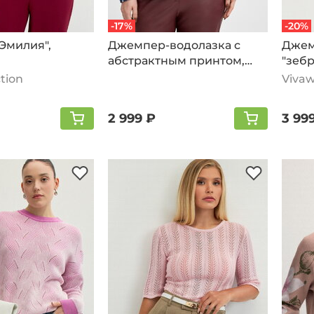
-17%
-20%
Эмилия",
Джемпер-водолазка с
Джем
абстрактным принтом,
"зебр
розовый
ction
Vivaw
2 999 ₽
3 99