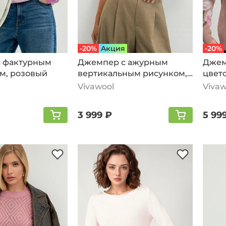
-20%
Aкция
-20%
 фактурным
Джемпер с ажурным
Джем
м, розовый
вертикальным рисунком,
цвет
розовый
жемч
Vivawool
Vivaw
3 999 ₽
5 99