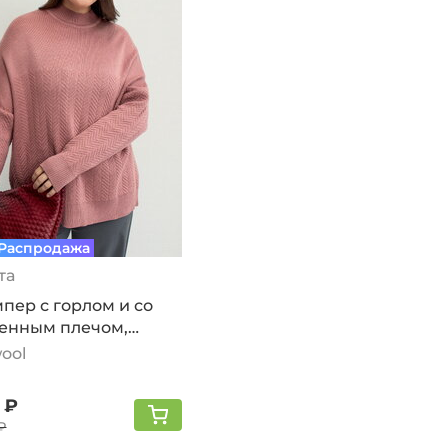
Распродажа
та
пер с горлом и со
енным плечом,
овый
ool
 ₽
₽