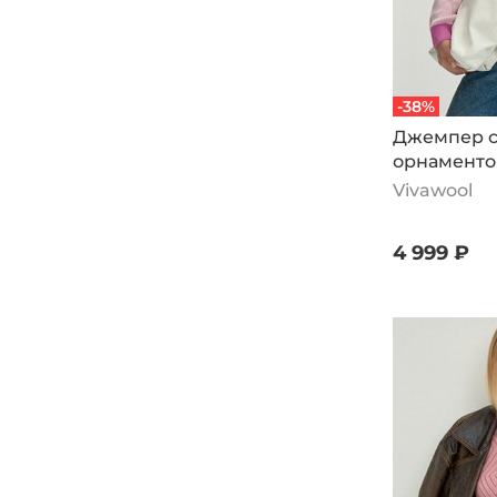
-38%
Джемпер с
орнаменто
Vivawool
4 999 ₽