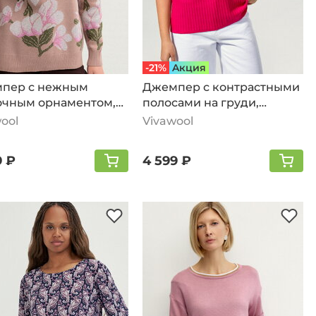
-21%
Aкция
пер с нежным
Джемпер с контрастными
очным орнаментом,
полосами на груди,
ужно-розовый
розовый
ool
Vivawool
9 ₽
4 599 ₽