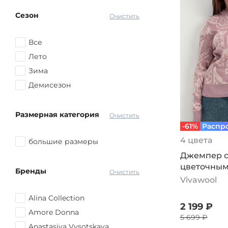
Коричневый
Сезон
Серый
Очистить
Красный
Все
Розовый
Лето
Желтый
Зима
Голубой
Демисезон
Оранжевый
Синий
Размерная категория
Очистить
другой
-61%
Распр
4 цвета
большие размеры
Джемпер с
цветочным
Бренды
Очистить
пудровый
Vivawool
Alina Collection
2 199 ₽
Amore Donna
5 699 ₽
Anastasiya Vysotskaya