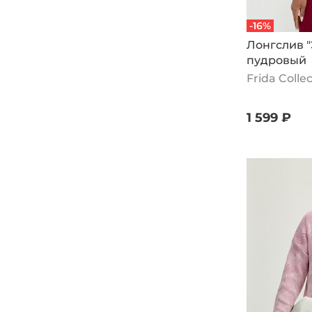
UNIT
-16%
VeraVo
Лонгслив "
Vivawool
пудровый
Vivienne Mare
Frida Colle
Zolinger
Радуга
1 599 ₽
Русский сезон
Сактон
Синель
СКС