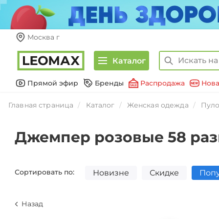
Москва г
Каталог
Прямой эфир
Бренды
Распродажа
Нова
Главная страница
Каталог
Женская одежда
Пуло
Джемпер розовые 58 ра
Сортировать по:
Новизне
Скидке
Поп
Назад