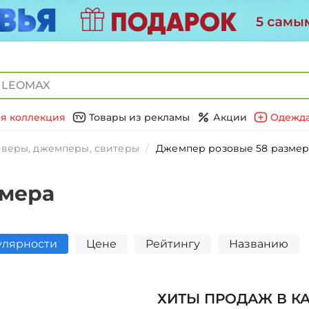
я коллекция
Товары из рекламы
Акции
Одежда
веры, джемперы, свитеры
Джемпер розовые 58 размер
змера
улярности
Цене
Рейтингу
Названию
ХИТЫ ПРОДАЖ В К