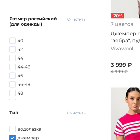
-20%
Размер российский
Очистить
(для одежды)
7 цветов
Джемпер с
"зебра", п
40
Vivawool
42
44
3 999 ₽
44-46
4 999 ₽
46
46-48
48
48-50
48-52
Тип
Очистить
50
50-52
водолазка
52
джемпер