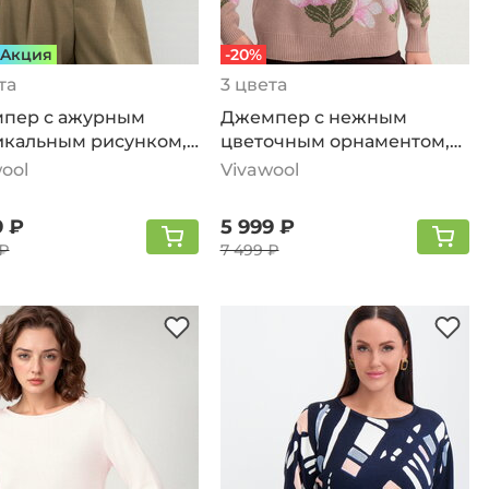
Aкция
-20%
та
3 цвета
пер с ажурным
Джемпер с нежным
икальным рисунком,
цветочным орнаментом,
вый
жемчужно-розовый
ool
Vivawool
9 ₽
5 999 ₽
 ₽
7 499 ₽