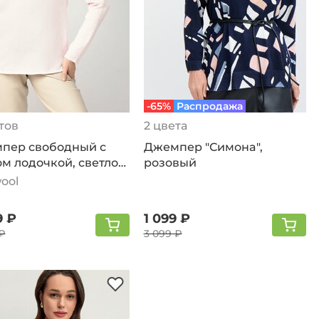
-65%
Распродажа
тов
2 цвета
пер свободный с
Джемпер "Симонa",
м лодочкой, светло-
розовый
вый
ool
9 ₽
1 099 ₽
₽
3 099 ₽