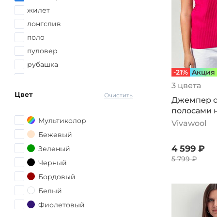
52-54
жилет
54
лонгслив
54-56
поло
56
пуловер
56-58
рубашка
-21%
Aкция
58
свитер
3 цвета
58-60
свитшот
Цвет
Очистить
Джемпер с
60
толстовка
полосами н
60-62
туника
Мультиколор
розовый
Vivawool
62
худи
Бежевый
62-64
4 599 ₽
Зеленый
64
5 799 ₽
Черный
64-66
Бордовый
66
Белый
68
Фиолетовый