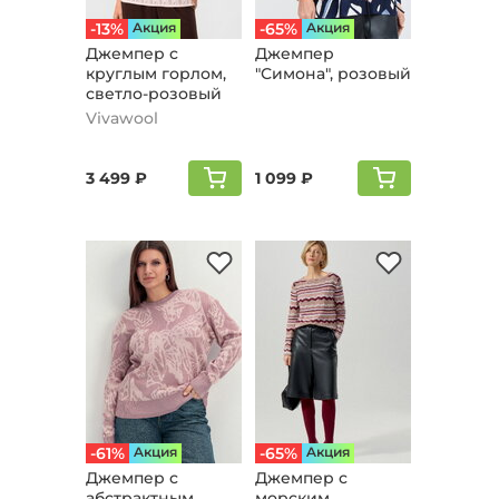
-13%
Aкция
-65%
Aкция
Джемпер с
Джемпер
круглым горлом,
"Симонa", розовый
светло-розовый
Vivawool
3 499 ₽
1 099 ₽
-61%
Aкция
-65%
Aкция
Джемпер с
Джемпер с
абстрактным
морским