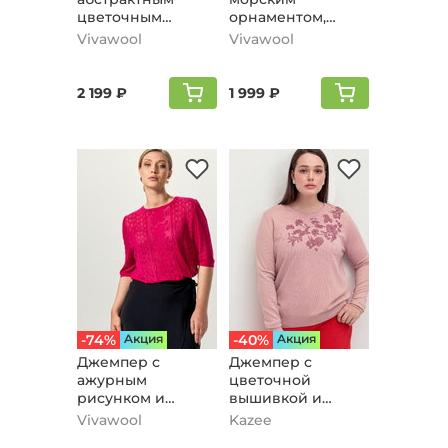
цветочным
орнаментом,
принтом,
пудровый
Vivawool
Vivawool
пудровый
2 199 ₽
1 999 ₽
-74%
Aкция
-40%
Aкция
Джемпер с
Джемпер с
ажурным
цветочной
рисунком и
вышивкой и
защипами, фуксия
стразами,
Vivawool
Kazee
пудровый