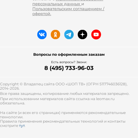
персональных данных
и
Пользовательским соглашением /
офертой.
Вопросы по оформленным заказам
Есть вопросы? Звони:
8 (495) 733-96-03
Copyright © Владелец сайта ООО «
ШОП ТВ
» (ОГРН 5117746036128),
2014-2026.
Все права защищены, копирование любых материалов запрещено.
При использовании материалов сайта ссылка на leomax.ru
обязательна.
На сайте (и всех его страницах) применяются рекомендательные
технологии.
Правила применения рекомендательных технологий и контакты
смотрите
тут
.