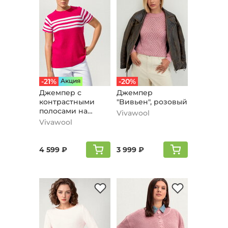
-21%
Aкция
-20%
Джемпер с
Джемпер
контрастными
"Bивьен", розовый
полосами на
Vivawool
груди, розовый
Vivawool
4 599 ₽
3 999 ₽