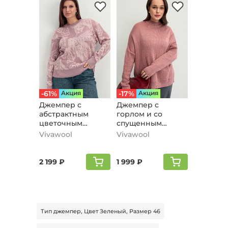
-61%
Aкция
-17%
Aкция
Джемпер с
Джемпер с
абстрактным
горлом и со
цветочным
спущенным
принтом, розовый
плечом, пудровый
Vivawool
Vivawool
2 199 ₽
1 999 ₽
Тип джемпер, Цвет Зеленый, Размер 46