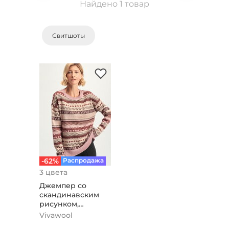
Найдено 1 товар
Свитшоты
-62%
Распродажа
3 цвета
Джемпер со
скандинавским
рисунком,
пудровый
Vivawool