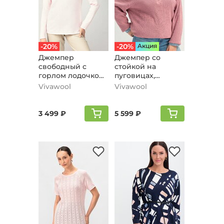
-20%
-20%
Aкция
Джемпер
Джемпер со
свободный с
стойкой на
горлом лодочкой,
пуговицах,
светло-розовый
розовый
Vivawool
Vivawool
3 499 ₽
5 599 ₽