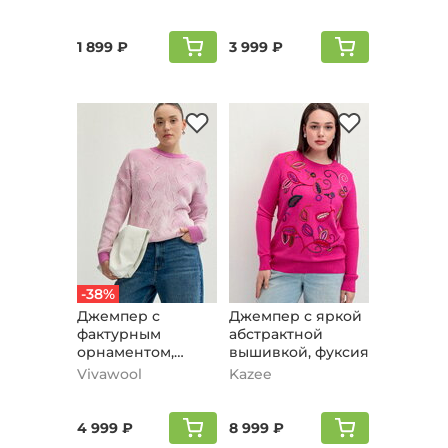
1 899 ₽
3 999 ₽
-38%
Джемпер с
Джемпер с яркой
фактурным
абстрактной
орнаментом,
вышивкой, фуксия
розовый
Vivawool
Kazee
4 999 ₽
8 999 ₽