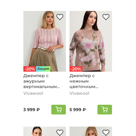
-20%
Aкция
-20%
Джемпер с
Джемпер с
ажурным
нежным
вертикальным
цветочным
рисунком,
орнаментом,
Vivawool
Vivawool
розовый
жемчужно-
розовый
3 999 ₽
5 999 ₽