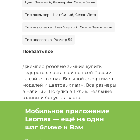
Цвет Зеленый, Размер 44, Сезон Зима
Тип джемпер, Цвет Синий, Сезон Лето
Тип водолазка, Цвет Черный, Сезон Демисезон
Тип водолазка, Размер 54
Показать все
Тип пуловер, Цвет Черный, Размер 52
Тип джемпер, Цвет Фиолетовый, Размер 50
Джемпер розовые зимние купить
недорого с доставкой по всей России
Тип жилет, Цвет Белый, Размер 52
на сайте Leomax. Большой ассортимент
моделей и цветовых гамм. Все размеры
Тип свитер, Цвет Зеленый, Размер 42
в наличии. Покупка в 1 клик. Реальные
отзывы и бонусная карта.
Цвет Желтый, Размер 60, Сезон Демисезон
Мобильное приложение
Цвет Черный, Размер 50, Сезон Все
Leomax — ещё на один
шаг ближе к Вам
Цвет Белый, Размер 58, Сезон Зима
Тип рубашка, Цвет Голубой, Размер 42