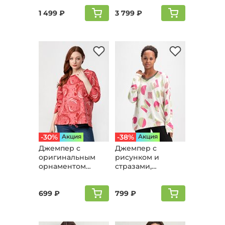
1 499 ₽
3 799 ₽
-30%
Aкция
-38%
Aкция
Джемпер с
Джемпер с
оригинальным
рисунком и
орнаментом
стразами,
"Моника",
розовый
коралловый
699 ₽
799 ₽