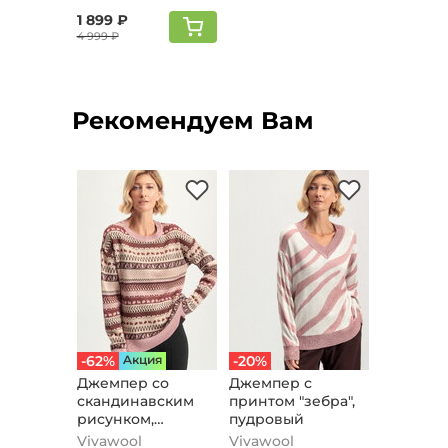
1 899 ₽
4 999 ₽
Рекомендуем Вам
-62%
Aкция
-20%
Джемпер со
Джемпер с
скандинавским
принтом "зебра",
рисунком,
пудровый
пудровый
Vivawool
Vivawool