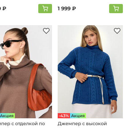
9 ₽
1 999 ₽
Aкция
-43%
Aкция
пер с отделкой по
Джемпер с высокой