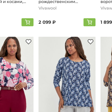
 и косами,
рождественским
воро
й
рисунком, белый
кофе
Vivawool
Vivaw
2 099 ₽
1 899