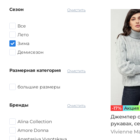
Коричневый
Сезон
Серый
Очистить
Красный
Все
Розовый
Лето
Желтый
Зима
Голубой
Демисезон
Оранжевый
Синий
Размерная категория
Очистить
другой
большие размеры
Бренды
Очистить
-17%
Aкция
Джемпер с
Alina Collection
рукавах, с
Amore Donna
Vivienne M
Anastasiya Vysotskaya