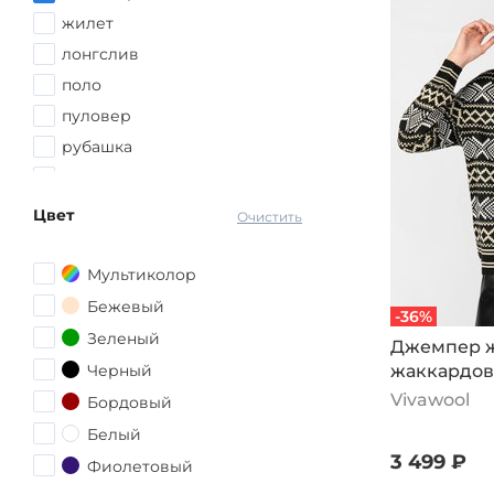
52-54
жилет
54
лонгслив
54-56
поло
56
пуловер
56-58
рубашка
58
свитер
58-60
свитшот
Цвет
Очистить
60
толстовка
60-62
туника
Мультиколор
62
худи
Бежевый
-36%
62-64
Зеленый
Джемпер ж
64
Черный
жаккардов
64-66
черный
Vivawool
Бордовый
66
Белый
68
3 499 ₽
Фиолетовый