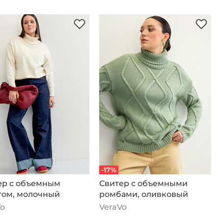
-17%
ер с объемным
Свитер с объемными
том, молочный
ромбами, оливковый
Vo
VeraVo