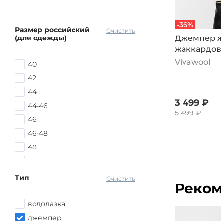
-36%
Размер российский
Очистить
(для одежды)
Джемпер ж
жаккардов
черный
Vivawool
40
42
44
3 499 ₽
44-46
5 499 ₽
46
46-48
48
48-50
48-52
Тип
Очистить
Реком
50
50-52
водолазка
52
джемпер