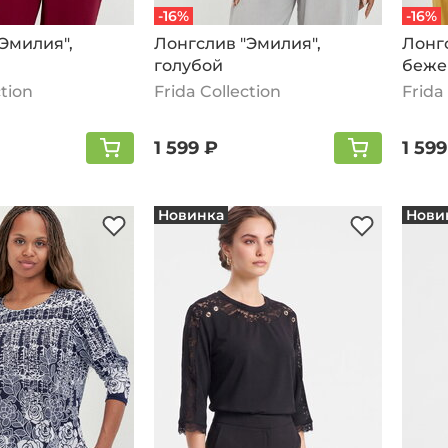
-16%
-16%
Эмилия",
Лонгслив "Эмилия",
Лонгс
голубой
беже
ction
Frida Collection
Frida
1 599 ₽
1 599
Новинка
Нови