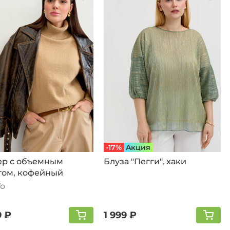
-17%
Aкция
ер с объемным
Блуза "Пегги", хаки
том, кофейный
Vo
9 ₽
1 999 ₽