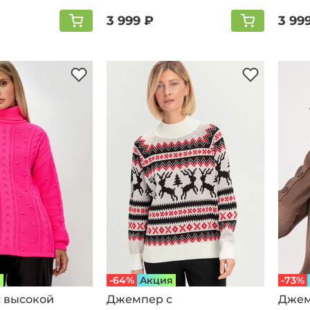
3 999 ₽
3 99
я
-64%
Aкция
-73%
 высокой
Джемпер с
Джем