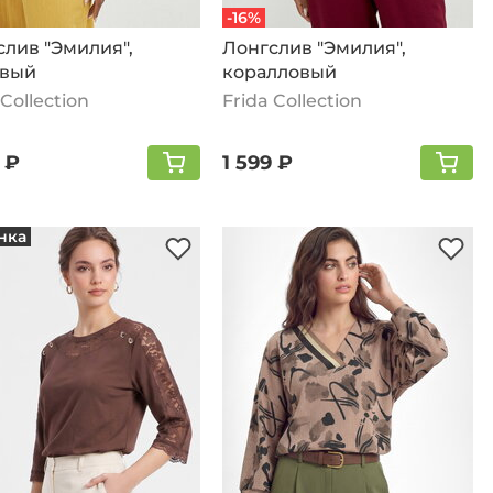
-16%
лив "Эмилия",
Лонгслив "Эмилия",
вый
коралловый
 Collection
Frida Collection
 ₽
1 599 ₽
нка