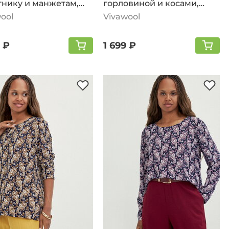
тнику и манжетам,
горловиной и косами,
йный
джинсовый
ool
Vivawool
 ₽
1 699 ₽