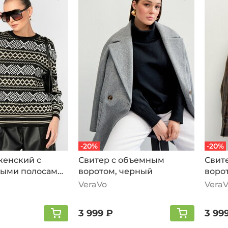
-20%
-20%
енский с
Свитер с объемным
Свит
ыми полосами,
воротом, черный
воро
VeraVo
Vera
3 999 ₽
3 99