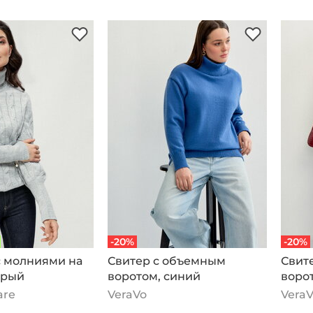
-20%
-20%
 молниями на
Свитер с объемным
Свит
ерый
воротом, синий
воро
are
VeraVo
Vera