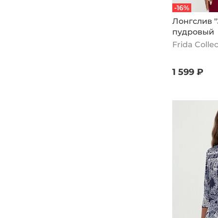
-16%
Лонгслив "
пудровый
Frida Colle
1 599 ₽