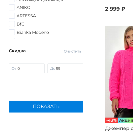
ANIKO
2 999 ₽
ARTESSA
BfC
Bianka Modeno
Edsel Krause
Frida Collection
Скидка
Очистить
G.Grosso
Kazee
От
До
Lomara
Manhattan
MIO IMPERATRICE
No name
ПОКАЗАТЬ
PAILIYU
People In Trend
-43%
Aкци
PreWoman
Джемпер с
Sakton