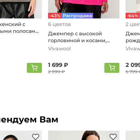
-43%
Распродажа
-64%
енский с
6 цветов
2 цве
ыми полосами,
Джемпер с высокой
Джем
горловиной и косами,
рожд
малиновый
рису
Vivawool
Vivaw
1 699 ₽
2 09
2 999 ₽
5 799 
ендуем Вам