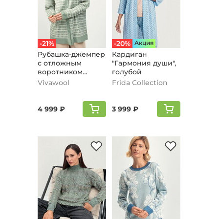
-21%
-20%
Aкция
Рубашка-джемпер
Кардиган
с отложным
"Гармония души",
воротником
голубой
клетка, мятный
Vivawool
Frida Collection
4 999 ₽
3 999 ₽