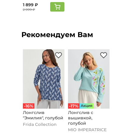
1 899 ₽
2 999 ₽
Рекомендуем Вам
-16%
-17%
Aкция
Лонгслив
Лонгслив с
"Эмилия", голубой
вышивкой,
голубой
Frida Collection
MIO IMPERATRICE