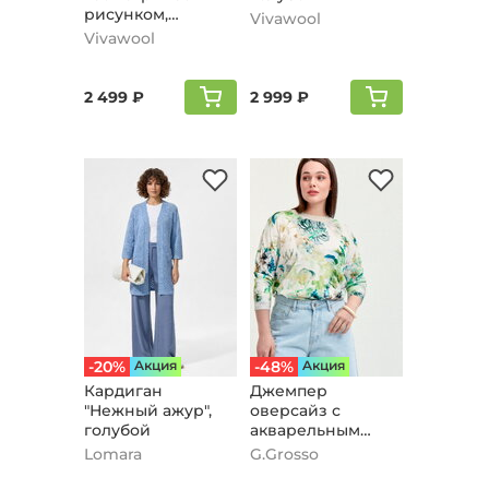
рисунком,
Vivawool
голубой
Vivawool
2 499 ₽
2 999 ₽
-20%
Aкция
-48%
Aкция
Кардиган
Джемпер
"Нежный ажур",
оверсайз с
голубой
акварельным
рисунком, мятный
Lomara
G.Grosso