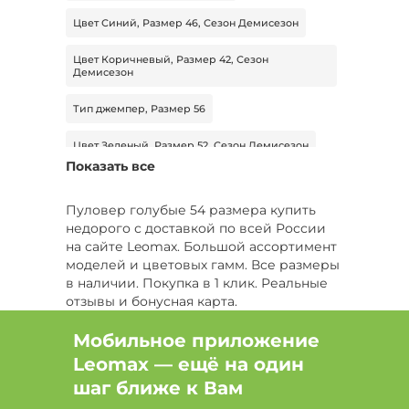
Цвет Синий, Размер 46, Сезон Демисезон
Цвет Коричневый, Размер 42, Сезон
Демисезон
Тип джемпер, Размер 56
Цвет Зеленый, Размер 52, Сезон Демисезон
Показать все
Цвет Фиолетовый, Размер 48, Сезон
Демисезон
Пуловер голубые 54 размера купить
недорого с доставкой по всей России
Цвет Розовый, Размер 46, Сезон Демисезон
на сайте Leomax. Большой ассортимент
моделей и цветовых гамм. Все размеры
Тип свитер, Размер 42, Сезон Демисезон
в наличии. Покупка в 1 клик. Реальные
отзывы и бонусная карта.
Цвет Синий, Сезон Лето
Мобильное приложение
Тип лонгслив , Цвет Зеленый
Leomax — ещё на один
Цвет Бордовый, Размер 54, Сезон Демисезон
шаг ближе к Вам