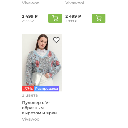
голубой
Vivawool
Vivawool
2 499 ₽
2 499 ₽
2 999 ₽
2 999 ₽
-37%
Распродажа
2 цвета
Пуловер с V-
образным
вырезом и ярким
принтом, голубой
Vivawool