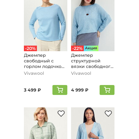
-20%
-22%
Aкция
Джемпер
Джемпер
свободный с
структурной
горлом лодочкой,
вязки свободного
голубой
силуэта, голубой
Vivawool
Vivawool
3 499 ₽
4 999 ₽