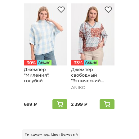
-30%
Aкция
-33%
Aкция
Джемпер
Джемпер
"Миления",
свободный
голубой
"Этнический
рисунок", голубой
ANIKO
699 ₽
2 399 ₽
Тип джемпер, Цвет Бежевый