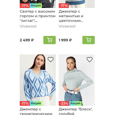
-17%
Aкция
-17%
Свитер с высоким
Джемпер с
горлом и принтом
метанитью и
"зигзаг",
цветочным
бирюзовый
рисунком,
Vivawool
Vivawool
голубой
2 499 ₽
1 999 ₽
-17%
Aкция
-33%
Aкция
Джемпер с
Джемпер "Блеск",
геометрическим
голубой