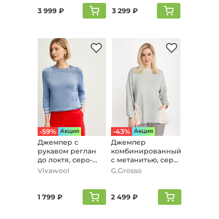
3 999 ₽
3 299 ₽
-59%
Aкция
-43%
Aкция
Джемпер с
Джемпер
рукавом реглан
комбинированный
до локтя, серо-
с метанитью, серо-
голубой
голубой
Vivawool
G.Grosso
1 799 ₽
2 499 ₽