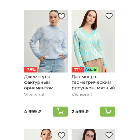
-38%
-17%
Aкция
Джемпер с
Джемпер с
фактурным
геометрическим
орнаментом,
рисунком, мятный
голубой
Vivawool
Vivawool
4 999 ₽
2 499 ₽