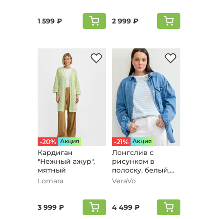
1 599 ₽
2 999 ₽
-20%
Aкция
-21%
Aкция
Кардиган
Лонгслив с
"Нежный ажур",
рисунком в
мятный
полоску, белый,
голубой
Lomara
VeraVo
3 999 ₽
4 499 ₽