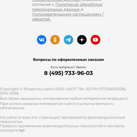
согласие с
Политикой обработки
персональных данных
и
Пользовательским соглашением /
офертой.
Вопросы по оформленным заказам
Есть вопросы? Звони:
8 (495) 733-96-03
Copyright © Владелец сайта ООО «
ШОП ТВ
» (ОГРН 5117746036128),
2014-2026.
Все права защищены, копирование любых материалов запрещено.
При использовании материалов сайта ссылка на leomax.ru
обязательна.
На сайте (и всех его страницах) применяются рекомендательные
технологии.
Правила применения рекомендательных технологий и контакты
смотрите
тут
.