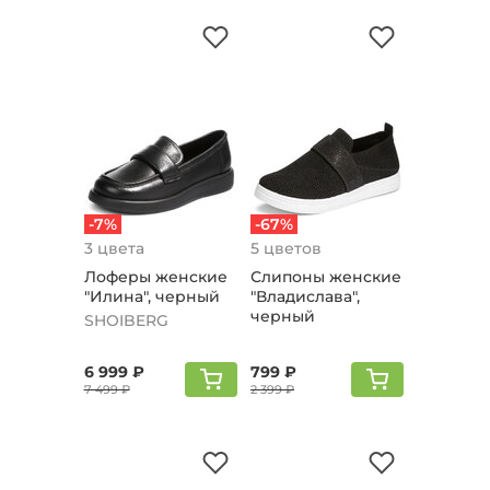
-7%
-67%
3 цвета
5 цветов
Лоферы женские
Слипоны женские
"Илина", черный
"Владислава",
черный
SHOIBERG
6 999 ₽
799 ₽
7 499 ₽
2 399 ₽