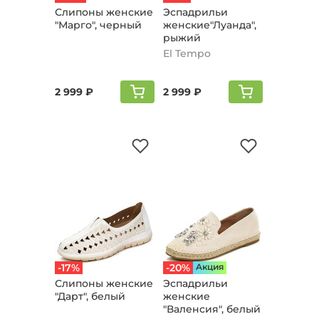
Слипоны женские
Эспадрильи
"Марго", черный
женские"Луанда",
рыжий
El Tempo
2 999 ₽
2 999 ₽
-17%
-20%
Aкция
Слипоны женские
Эспадрильи
"Дарт", белый
женские
"Валенсия", белый