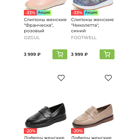
-33%
Aкция
-33%
Aкция
Слипоны женские
Слипоны женские
"Франческа",
"Николетта",
розовый
синий
OZGUL
FOOTWELL
3 999 ₽
3 999 ₽
-20%
-20%
Лоферы женские
Лоферы женские