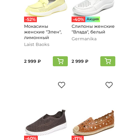
-52%
-40%
Aкция
Мокасины
Слипоны женские
женские "Элен",
"Влада", белый
лимонный
Germanika
Laist Baoks
2 999 ₽
2 999 ₽
-40%
-17%