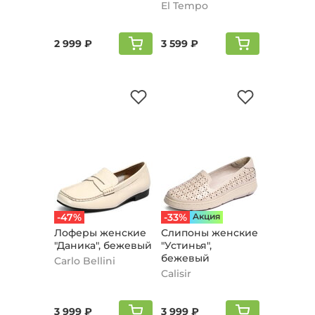
El Tempo
2 999 ₽
3 599 ₽
-47%
-33%
Aкция
Лоферы женские
Слипоны женские
"Даника", бежевый
"Устинья",
бежевый
Carlo Bellini
Calisir
3 999 ₽
3 999 ₽