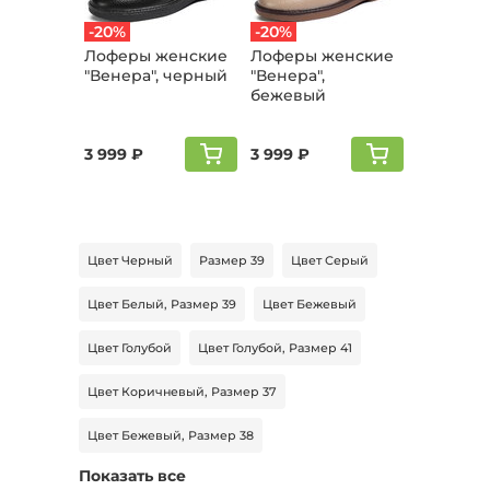
-20%
-20%
Лоферы женские
Лоферы женские
"Венера", черный
"Венера",
бежевый
3 999 ₽
3 999 ₽
Цвет Черный
Размер 39
Цвет Серый
Цвет Белый, Размер 39
Цвет Бежевый
Цвет Голубой
Цвет Голубой, Размер 41
Цвет Коричневый, Размер 37
Цвет Бежевый, Размер 38
Показать все
Цвет Зеленый, Размер 38