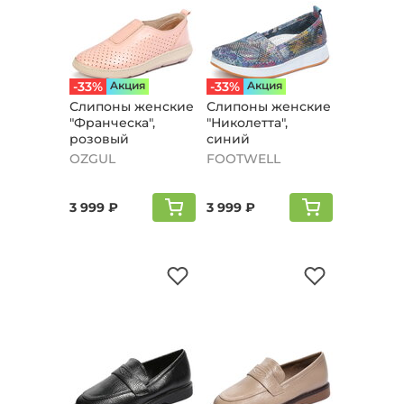
-33%
Aкция
-33%
Aкция
Слипоны женские
Слипоны женские
"Франческа",
"Николетта",
розовый
синий
OZGUL
FOOTWELL
3 999 ₽
3 999 ₽