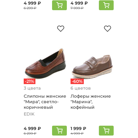
4 999 ₽
4 999 ₽
6 299 ₽
7 999 ₽
-21%
-60%
3 цвета
6 цветов
Слипоны женские
Лоферы женские
"Мира", светло-
"Марина",
коричневый
кофейный
EDIK
4 999 ₽
1 999 ₽
6 299 ₽
4 999 ₽