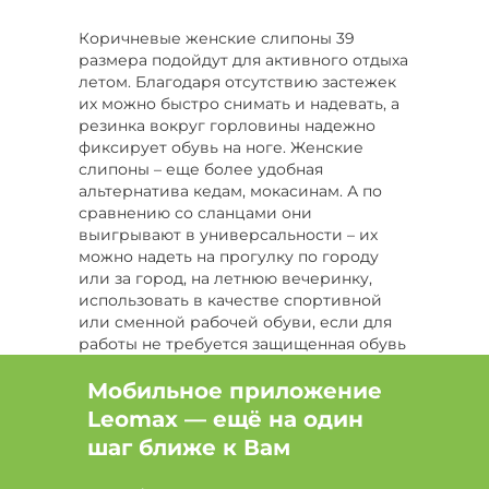
Цвет Коричневый, Размер 40
Коричневые женские слипоны 39
размера подойдут для активного отдыха
Цвет Мультиколор
летом. Благодаря отсутствию застежек
их можно быстро снимать и надевать, а
Цвет Мультиколор, Размер 39
резинка вокруг горловины надежно
фиксирует обувь на ноге. Женские
Цвет Оранжевый
слипоны – еще более удобная
альтернатива кедам, мокасинам. А по
Цвет Оранжевый, Размер 41
сравнению со сланцами они
выигрывают в универсальности – их
Бренд Carlo Bellini
Бренд Dino Ricci Select
можно надеть на прогулку по городу
или за город, на летнюю вечеринку,
Бренд EDIK
использовать в качестве спортивной
или сменной рабочей обуви, если для
работы не требуется защищенная обувь
по правилам техники безопасности.
Мобильное приложение
Подошва из полиуретана не
Leomax — ещё на один
повреждает напольное покрытие в
помещении, но стойкая к истиранию о
шаг ближе к Вам
городской асфальт и камни.
Коричневые женские слипоны 39