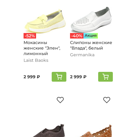
-52%
-40%
Aкция
Мокасины
Слипоны женские
женские "Элен",
"Влада", белый
лимонный
Germanika
Laist Baoks
2 999 ₽
2 999 ₽