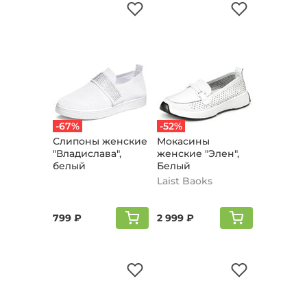
-67%
-52%
Слипоны женские
Мокасины
"Владислава",
женские "Элен",
белый
Белый
Laist Baoks
799 ₽
2 999 ₽