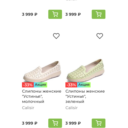
3 999 ₽
3 999 ₽
-33%
Aкция
-33%
Aкция
Слипоны женские
Слипоны женские
"Устинья",
"Устинья",
молочный
зеленый
Calisir
Calisir
3 999 ₽
3 999 ₽