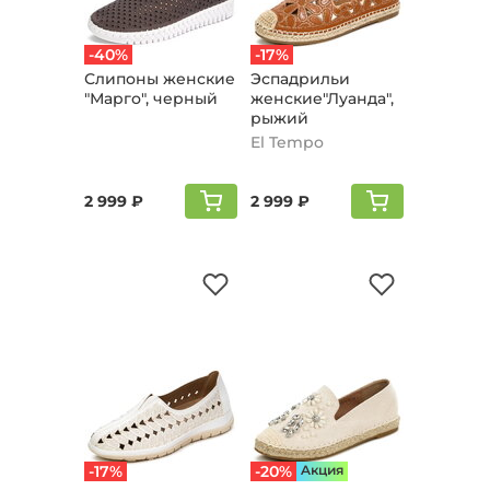
-40%
-17%
Слипоны женские
Эспадрильи
"Марго", черный
женские"Луанда",
рыжий
El Tempo
2 999 ₽
2 999 ₽
-17%
-20%
Aкция