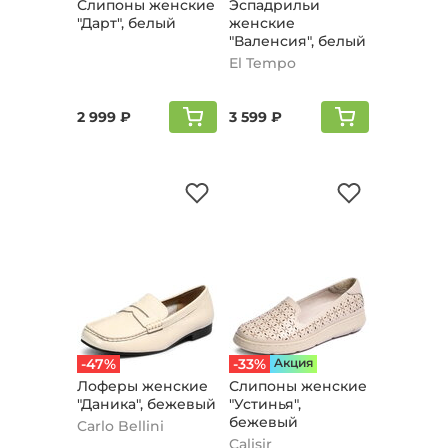
Слипоны женские
Эспадрильи
"Дарт", белый
женские
"Валенсия", белый
El Tempo
2 999 ₽
3 599 ₽
-47%
-33%
Aкция
Лоферы женские
Слипоны женские
"Даника", бежевый
"Устинья",
бежевый
Carlo Bellini
Calisir