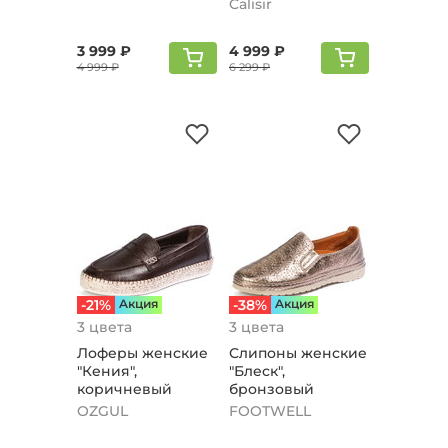
Calisir
3 999 ₽
4 999 ₽
4 999 ₽
6 299 ₽
-21%
Aкция
-38%
Aкция
3 цвета
3 цвета
Лоферы женские
Слипоны женские
"Кения",
"Блеск",
коричневый
бронзовый
OZGUL
FOOTWELL