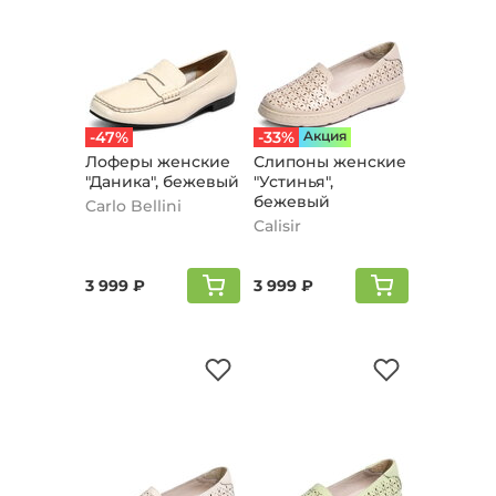
-47%
-33%
Aкция
Лоферы женские
Слипоны женские
"Даника", бежевый
"Устинья",
бежевый
Carlo Bellini
Calisir
3 999 ₽
3 999 ₽