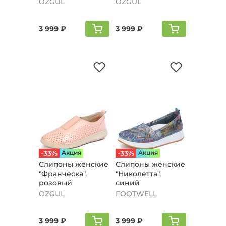
OZGUL
OZGUL
3 999 ₽
3 999 ₽
-33%
Aкция
-33%
Aкция
Слипоны женские
Слипоны женские
"Франческа",
"Николетта",
розовый
синий
OZGUL
FOOTWELL
3 999 ₽
3 999 ₽