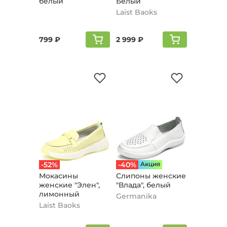
белый
Белый
Laist Baoks
799 ₽
2 999 ₽
-52%
-40%
Aкция
Мокасины
Слипоны женские
женские "Элен",
"Влада", белый
лимонный
Germanika
Laist Baoks