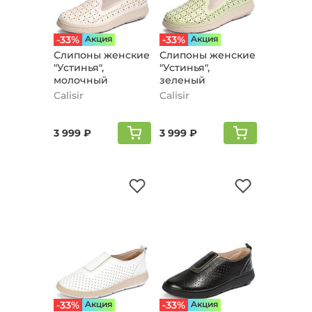
-33%
Aкция
-33%
Aкция
Слипоны женские
Слипоны женские
"Устинья",
"Устинья",
молочный
зеленый
Calisir
Calisir
3 999 ₽
3 999 ₽
-33%
Aкция
-33%
Aкция