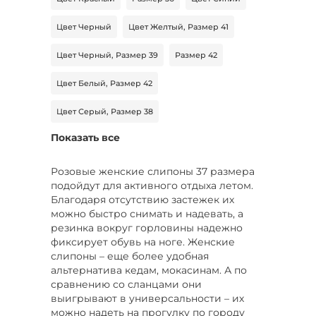
Цвет Черный
Цвет Желтый, Размер 41
Цвет Черный, Размер 39
Размер 42
Цвет Белый, Размер 42
Цвет Серый, Размер 38
Показать все
Цвет Бежевый, Размер 38
Цвет Зеленый, Размер 41
Розовые женские слипоны 37 размера
подойдут для активного отдыха летом.
Цвет Розовый, Размер 39
Благодаря отсутствию застежек их
можно быстро снимать и надевать, а
Цвет Коричневый, Размер 43
резинка вокруг горловины надежно
фиксирует обувь на ноге. Женские
Цвет Коричневый, Размер 42
слипоны – еще более удобная
альтернатива кедам, мокасинам. А по
Цвет Фиолетовый, Размер 39
сравнению со сланцами они
выигрывают в универсальности – их
Цвет Фиолетовый, Размер 36
Бренд Calisir
можно надеть на прогулку по городу