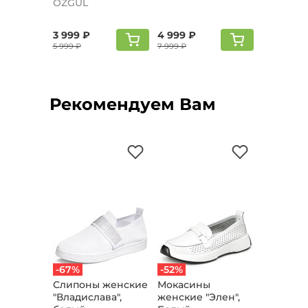
OZGUL
3 999 ₽
4 999 ₽
5 999 ₽
7 999 ₽
Рекомендуем Вам
-67%
-52%
Слипоны женские
Мокасины
"Владислава",
женские "Элен",