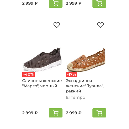
2 999 ₽
2 999 ₽
-40%
-17%
Слипоны женские
Эспадрильи
"Марго", черный
женские"Луанда",
рыжий
El Tempo
2 999 ₽
2 999 ₽