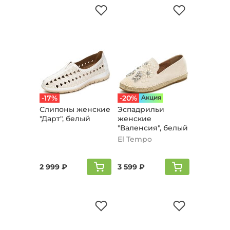
-17%
-20%
Aкция
Слипоны женские
Эспадрильи
"Дарт", белый
женские
"Валенсия", белый
El Tempo
2 999 ₽
3 599 ₽