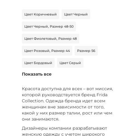
Цвет Коричневый
Цвет Черный
Цвет Черный, Размер 48-50
Цвет Фиолетовый, Размер 48
Цвет Розовый, Размер 44
Размер 56
Цвет Бордовый
Цвет Серый
Показать все
Цвет Серый, Размер 50
Цвет Серый, Размер 56
Размер 60
Красота доступна для всех – вот миссия,
которой руководствуется бренд Frida
Цвет Красный, Размер 48
Collection. Одежда бренда идет всем
женщинам вне зависимости от того,
Цвет Коричневый, Размер 56-58
какой у них размер талии, рост или чем
они занимаются.
Цвет Голубой, Размер 46
Дизайнеры компании разрабатывают
женскую одежду с учетом широкого
Цвет Фиолетовый, Размер 48-50