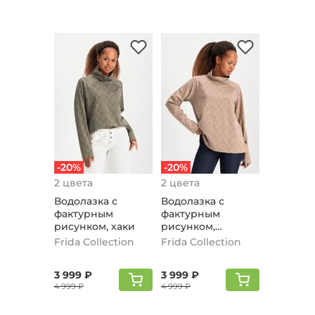
-20%
-20%
2 цвета
2 цвета
Водолазка с
Водолазка с
фактурным
фактурным
рисунком, хаки
рисунком,
бежевый
Frida Collection
Frida Collection
3 999 ₽
3 999 ₽
4 999 ₽
4 999 ₽