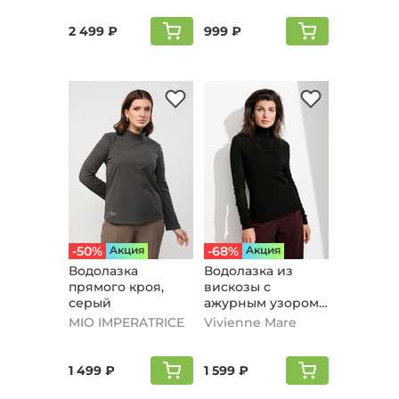
2 499 ₽
999 ₽
-50%
Aкция
-68%
Aкция
Водолазка
Водолазка из
прямого кроя,
вискозы с
серый
ажурным узором,
черный
MIO IMPERATRICE
Vivienne Mare
1 499 ₽
1 599 ₽