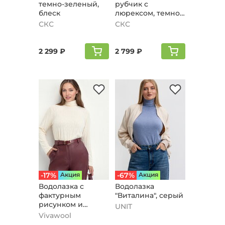
темно-зеленый,
рубчик с
блеск
люрексом, темно-
зеленый, блеск
СКС
СКС
2 299 ₽
2 799 ₽
-17%
Aкция
-67%
Aкция
Водолазка с
Водолазка
фактурным
"Виталина", серый
рисунком и
UNIT
воротом,
Vivawool
молочный