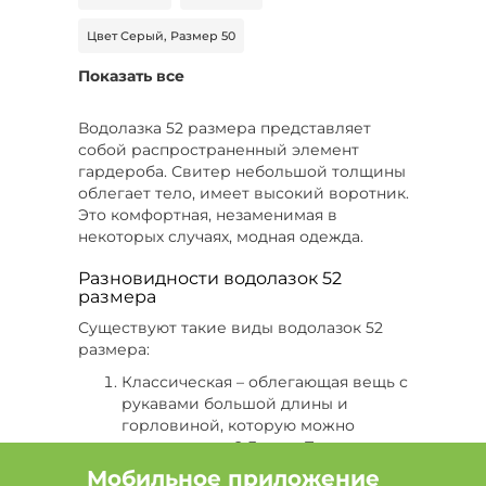
Цвет Серый, Размер 50
Показать все
Цвет Бежевый, Размер 50
Цвет Красный, Размер 68-70
Водолазка 52 размера представляет
собой распространенный элемент
Цвет Розовый, Размер 58
Размер 60
гардероба. Свитер небольшой толщины
облегает тело, имеет высокий воротник.
Цвет Красный, Размер 54
Это комфортная, незаменимая в
некоторых случаях, модная одежда.
Цвет Белый, Размер 50
Разновидности водолазок 52
размера
Цвет Белый, Размер 56
Существуют такие виды водолазок 52
Цвет Красный, Размер 48
размера:
Классическая – облегающая вещь с
Цвет Голубой, Размер 42
рукавами большой длины и
горловиной, которую можно
Цвет Розовый, Размер 46
подвернуть в 2-3 раза. Такая вещь
производится из материала
Мобильное приложение