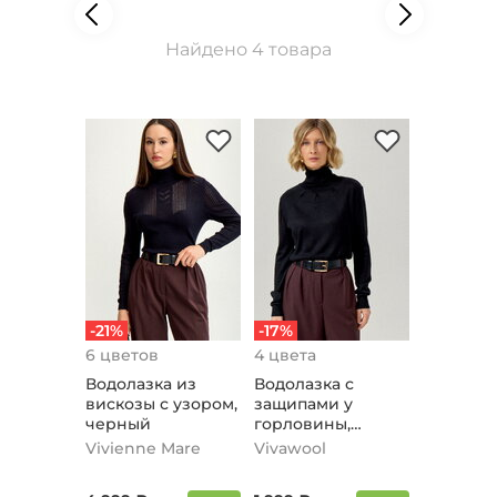
Найдено 4 товара
-21%
-17%
6 цветов
4 цвета
Водолазка из
Водолазка с
вискозы с узором,
защипами у
черный
горловины,
черный
Vivienne Mare
Vivawool