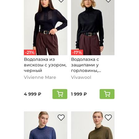
-21%
-17%
Водолазка из
Водолазка с
вискозы с узором,
защипами у
черный
горловины,
черный
Vivienne Mare
Vivawool
4 999 ₽
1 999 ₽