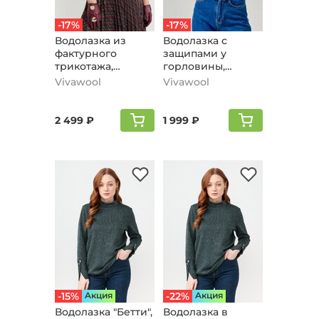
-17%
-17%
Водолазка из
Водолазка с
фактурного
защипами у
трикотажа,
горловины,
брусничный
красный
Vivawool
Vivawool
2 499 ₽
1 999 ₽
-15%
Aкция
-22%
Aкция
Водолазка "Бетти",
Водолазка в