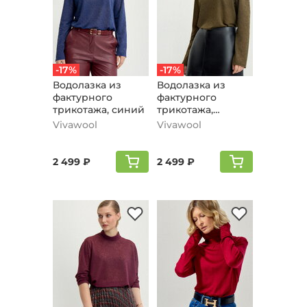
-17%
-17%
Водолазка из
Водолазка из
фактурного
фактурного
трикотажа, синий
трикотажа,
оливковый
Vivawool
Vivawool
2 499 ₽
2 499 ₽