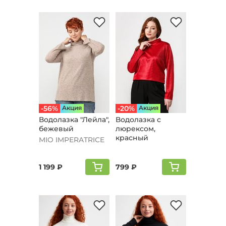
-56%
Aкция
-20%
Aкция
Водолазка "Лейла",
Водолазка с
бежевый
люрексом,
красный
MIO IMPERATRICE
1 199 ₽
799 ₽