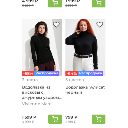
4 999 ₽
1 999 ₽
6 299 ₽
2 399 ₽
-68%
Распродажа
-64%
Распродажа
3 цвета
5 цветов
Водолазка из
Водолазка "Алиса",
вискозы с
черный
ажурным узором,
черный
Vivienne Mare
1 599 ₽
799 ₽
4 999 ₽
2 199 ₽