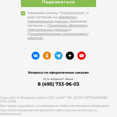
Подписаться
нарядами.
Водолазка-боди – практичная вещь
Нажимая кнопку "Подписаться", я
высокой комфортности, которая
даю согласие на
обработку
отлично сочетается с
персональных данных,
выражаю
повседневной, спортивной
согласие с
Политикой обработки
одеждой. Воротник и рукав могут
персональных данных
и
Пользовательским соглашением /
иметь различный размер. Одежда
офертой.
хорошо сидит на теле, не
выбивается из-под других вещей,
не изменяет положения даже при
активных телодвижениях.
Водолазка-платье. Такие
коричневые водолазки 56 размера
хорошо облегают тело, не
Вопросы по оформленным заказам
расширяются в подоле, обладают
Есть вопросы? Звони:
горловиной большой высоты.
8 (495) 733-96-03
Одежда для беременных. Вещь для
девушек в положении
изготавливают по специальному
Copyright © Владелец сайта ООО «
ШОП ТВ
» (ОГРН 5117746036128),
2014-2026.
фасону, который учитывает
Все права защищены, копирование любых материалов запрещено.
анатомические особенности
При использовании материалов сайта ссылка на leomax.ru
беременных. Ткань для такой
обязательна.