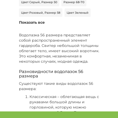
Цвет Серый, Размер 50
Размер 68-70
Цвет Розовый, Размер 58
Цвет Зеленый
Показать все
Цвет Черный, Размер 56
Цвет Белый, Размер 50
Размер 44-46
Водолазка 56 размера представляет
собой распространенный элемент
Цвет Бежевый, Размер 56-58
гардероба. Свитер небольшой толщины
облегает тело, имеет высокий воротник.
Цвет Черный, Размер 44-46
Это комфортная, незаменимая в
некоторых случаях, модная одежда.
Цвет Голубой, Размер 42
Разновидности водолазок 56
размера
Цвет Белый, Размер 46
Существуют такие виды водолазок 56
Цвет Фиолетовый, Размер 48-50
размера:
Классическая – облегающая вещь с
Цвет Коричневый, Размер 54
рукавами большой длины и
горловиной, которую можно
Цвет Зеленый, Размер 60
подвернуть в 2-3 раза. Такая вещь
производится из материала