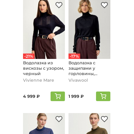
-21%
-17%
Водолазка из
Водолазка с
вискозы с узором,
защипами у
черный
горловины,
черный
Vivienne Mare
Vivawool
4 999 ₽
1 999 ₽