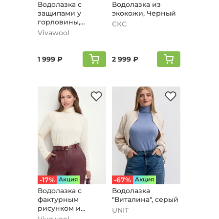
Водолазка с
Водолазка из
защипами у
экокожи, Черный
горловины,
СКС
голубой
Vivawool
1 999 ₽
2 999 ₽
-17%
Aкция
-67%
Aкция
Водолазка с
Водолазка
фактурным
"Виталина", серый
рисунком и
UNIT
воротом,