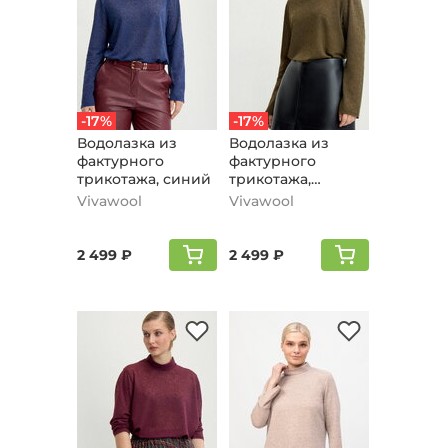
-17%
-17%
Водолазка из
Водолазка из
фактурного
фактурного
трикотажа, синий
трикотажа,
оливковый
Vivawool
Vivawool
2 499 ₽
2 499 ₽