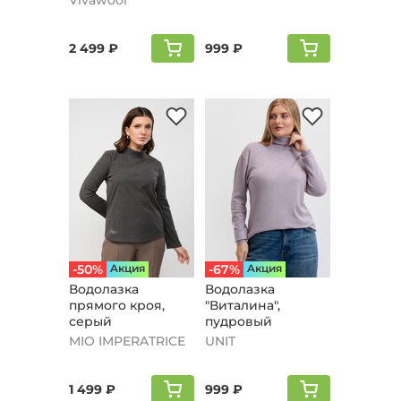
Vivawool
молочный
2 499 ₽
999 ₽
-50%
Aкция
-67%
Aкция
Водолазка
Водолазка
прямого кроя,
"Виталина",
серый
пудровый
MIO IMPERATRICE
UNIT
1 499 ₽
999 ₽