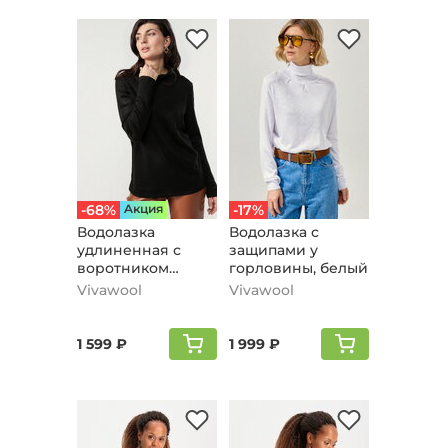
-68%
Aкция
-17%
Водолазка
Водолазка с
удлиненная с
защипами у
воротником
горловины, белый
хомут, черный
Vivawool
Vivawool
1 599 ₽
1 999 ₽