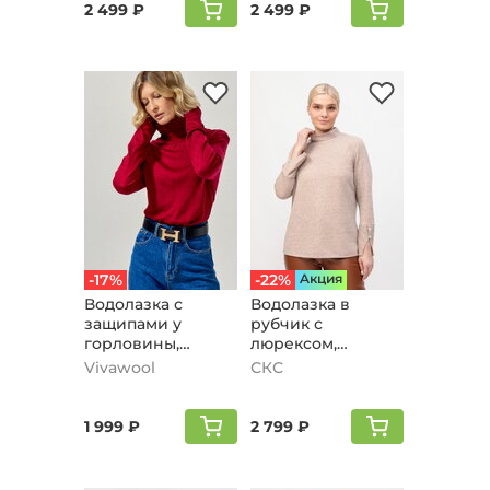
2 499 ₽
2 499 ₽
-17%
-22%
Aкция
Водолазка с
Водолазка в
защипами у
рубчик с
горловины,
люрексом,
красный
персиковый,
Vivawool
СКС
блеск
1 999 ₽
2 799 ₽