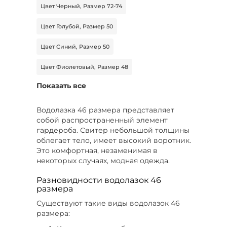
Цвет Черный, Размер 72-74
Цвет Голубой, Размер 50
Цвет Синий, Размер 50
Цвет Фиолетовый, Размер 48
Показать все
Цвет Красный, Размер 68-70
Размер 62
Цвет Красный, Размер 54
Водолазка 46 размера представляет
собой распространенный элемент
Цвет Черный, Размер 60
гардероба. Свитер небольшой толщины
облегает тело, имеет высокий воротник.
Цвет Черный, Размер 46
Это комфортная, незаменимая в
некоторых случаях, модная одежда.
Цвет Розовый, Размер 52
Разновидности водолазок 46
размера
Цвет Черный, Размер 56-58
Существуют такие виды водолазок 46
Цвет Фиолетовый, Размер 48-50
размера: