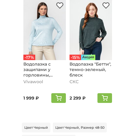
-17%
-15%
Aкция
Водолазка с
Водолазка "Бетти",
защипами у
темно-зеленый,
горловины,
блеск
голубой
Vivawool
СКС
1 999 ₽
2 299 ₽
Цвет Черный
Цвет Черный, Размер 48-50