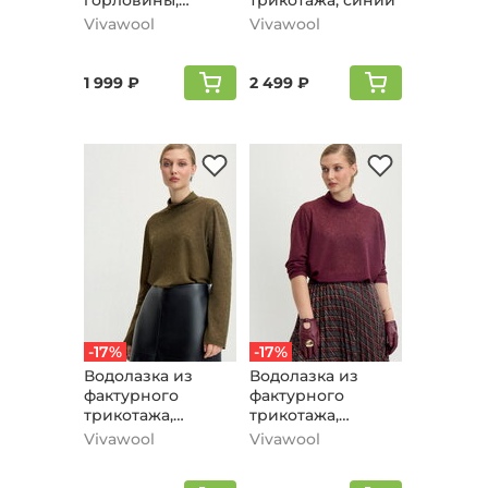
горловины,
трикотажа, синий
черный
Vivawool
Vivawool
1 999 ₽
2 499 ₽
-17%
-17%
Водолазка из
Водолазка из
фактурного
фактурного
трикотажа,
трикотажа,
оливковый
брусничный
Vivawool
Vivawool