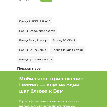
14 999 ₽
Бренд AMBER PALACE
Бренд Балтийское золото
Бренд Бижу Трезор
Бренд BO.GEMS
Бренд Бриллианит
Бренд Claudio Canzian
Бренд Доминика Росси
Показать все
Бренд Эстет Ювелирный завод
Мобильное приложение
Бренд GoldLine
Бренд Jenavi
Leomax — ещё на один
Бренд Красная пресня
Бренд Maria Muzio
шаг ближе к Вам
Бренд Nouvelle
При оформлении первого заказа
через мобильное приложение