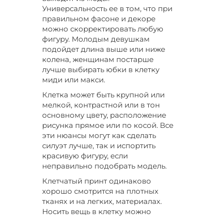
Универсальность ее в том, что при
Цвет Белый, Размер 56, Сезон Лето
правильном фасоне и декоре
можно скорректировать любую
Размер 58, Сезон Лето, Длина миди
фигуру. Молодым девушкам
подойдет длина выше или ниже
Цвет Коричневый, Размер 62-64, Длина макси
колена, женщинам постарше
лучше выбирать юбки в клетку
Цвет Синий, Размер 46-48, Сезон Лето
миди или макси.
Клетка может быть крупной или
мелкой, контрастной или в тон
основному цвету, расположение
рисунка прямое или по косой. Все
эти нюансы могут как сделать
силуэт лучше, так и испортить
красивую фигуру, если
неправильно подобрать модель.
Клетчатый принт одинаково
хорошо смотрится на плотных
тканях и на легких, материалах.
Носить вещь в клетку можно