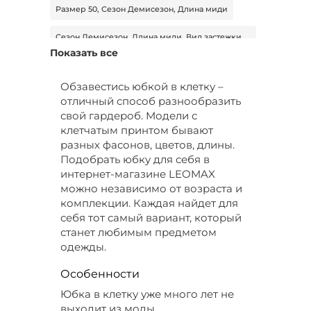
Размер 50, Сезон Демисезон, Длина миди
Сезон Демисезон, Длина миди, Вид застежки
без застежки
Показать все
Размер 64, Сезон Демисезон, Длина миди
Обзавестись юбкой в клетку –
отличный способ разнообразить
Цвет Фиолетовый, Размер 56, Сезон
Демисезон
свой гардероб. Модели с
клетчатым принтом бывают
Цвет Фиолетовый, Размер 54, Длина миди
разных фасонов, цветов, длины.
Подобрать юбку для себя в
Размер 44, Сезон Лето, Длина миди
интернет-магазине LEOMAX
можно независимо от возраста и
Цвет Серый, Размер 42, Длина макси
комплекции. Каждая найдет для
себя тот самый вариант, который
Цвет Белый, Размер 52, Сезон Демисезон
станет любимым предметом
одежды.
Цвет Черный, Размер 62, Сезон Демисезон
Особенности
Цвет Розовый, Размер 46
Юбка в клетку уже много лет не
Цвет Синий, Размер 44, Сезон Демисезон
выходит из моды.