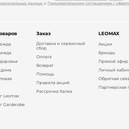
персональных данных
и
Пользовательским соглашением / оферт
товаров
Заказ
LEOMAX
Доставка и сервисный
дежда
Акции
сбор
дежда
Бренды
Оплата
здоровье
Прямой эфир
Возврат
 дома
Личный кабин
Помощь
оловая
Обратная свя
Правила акций
Партнерская 
Рассрочка Халва
г Leomax
г Garderobe