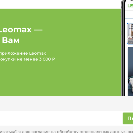
Женская одежда: Бренд
Женская одежда: Бренд
Leomax —
Женская одежда: Брен
 Вам
 приложение Leomax
покупки не менее
3 000 ₽
П
саться", я даю согласие на
обработку персональных данных,
вы