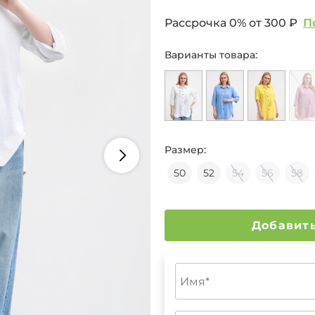
Рассрочка 0% от
300 ₽
П
Варианты товара:
Размер:
50
52
54
56
58