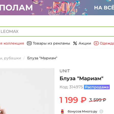
я коллекция
Товары из рекламы
Акции
Одежда
ы, рубашки
Блуза "Мариам"
UNIT
Блуза "Мариам"
Код:
314975
Распродажа
1 199 ₽
3 599 ₽
бонусов Много.ру