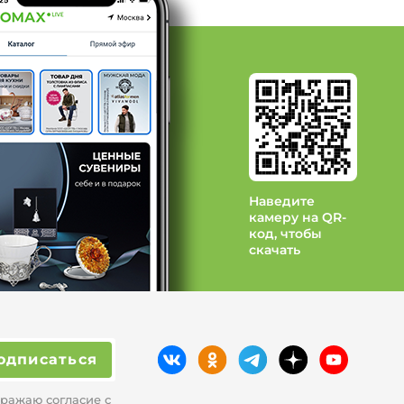
 Modellance
 Orhida
д Pretty Woman
Наведите
камеру на QR-
код, чтобы
скачать
одписаться
ражаю согласие с