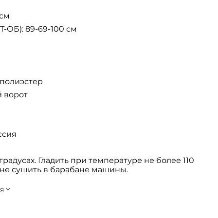
 см
-ОБ): 89-69-100 см
 полиэстер
й ворот
ссия
радусах. Гладить при температуре не более 110
, не сушить в барабане машины.